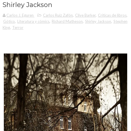
Shirley Jackson
Carlos J. Eguren
Carlos Ruiz Zafón
,
Clive Barker
,
Críticas de libros
,
Gótico
,
Literatura y cómics
,
Richard Matheson
,
Shirley Jackson
,
Stephen
King
,
Terror