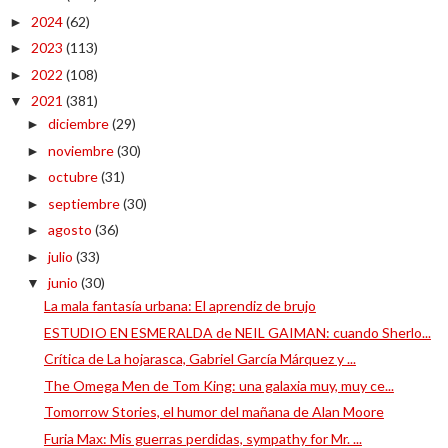
2024
(62)
►
2023
(113)
►
2022
(108)
►
2021
(381)
▼
diciembre
(29)
►
noviembre
(30)
►
octubre
(31)
►
septiembre
(30)
►
agosto
(36)
►
julio
(33)
►
junio
(30)
▼
La mala fantasía urbana: El aprendiz de brujo
ESTUDIO EN ESMERALDA de NEIL GAIMAN: cuando Sherlo...
Crítica de La hojarasca, Gabriel García Márquez y ...
The Omega Men de Tom King: una galaxia muy, muy ce...
Tomorrow Stories, el humor del mañana de Alan Moore
Furia Max: Mis guerras perdidas, sympathy for Mr. ...