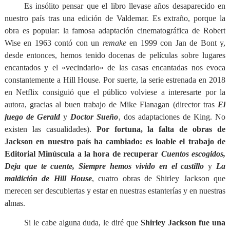
Es insólito pensar que el libro llevase años desaparecido en
nuestro país tras una edición de Valdemar. Es extraño, porque la
obra es popular: la famosa adaptación cinematográfica de Robert
Wise en 1963 contó con un
remake
en 1999 con Jan de Bont y,
desde entonces, hemos tenido docenas de películas sobre lugares
encantados y el «vecindario» de las casas encantadas nos evoca
constantemente a Hill House. Por suerte, la serie estrenada en 2018
en Netflix consiguió que el público volviese a interesarte por la
autora, gracias al buen trabajo de Mike Flanagan (director tras
El
juego de Gerald
y
Doctor Sueño
, dos adaptaciones de King. No
existen las casualidades).
Por fortuna, la falta de obras de
Jackson en nuestro país ha cambiado: es loable el trabajo de
Editorial Minúscula a la hora de recuperar
Cuentos escogidos,
Deja que te cuente, Siempre hemos vivido en el castillo
y
La
maldición de Hill House
, cuatro obras de Shirley Jackson que
merecen ser descubiertas y estar en nuestras estanterías y en nuestras
almas.
Si le cabe alguna duda, le diré que
Shirley Jackson fue una