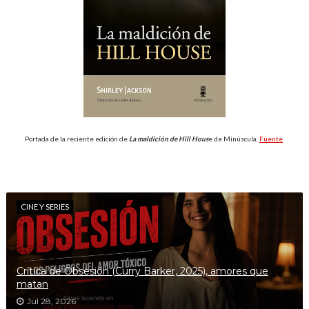
Portada de la reciente edición de
La maldición de Hill Hous
e de Minúscula.
Fuente
.
CINE Y SERIES
Crítica de Obsesión (Curry Barker, 2025), amores que
matan
Jul 28, 2026