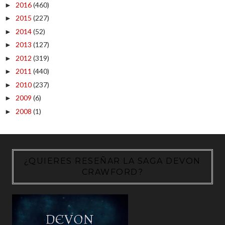
2016
(460)
►
2015
(227)
►
2014
(52)
►
2013
(127)
►
2012
(319)
►
2011
(440)
►
2010
(237)
►
2009
(6)
►
2008
(1)
►
¿QUIERES RESEÑAR LA SAGA DEVON
CRAWFORD?