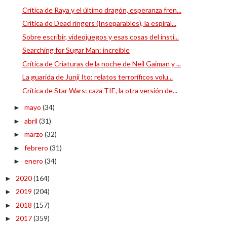
Crítica de Raya y el último dragón, esperanza fren...
Crítica de Dead ringers (Inseparables), la espiral...
Sobre escribir, videojuegos y esas cosas del insti...
Searching for Sugar Man: increíble
Crítica de Criaturas de la noche de Neil Gaiman y ...
La guarida de Junji Ito: relatos terroríficos volu...
Crítica de Star Wars: caza TIE, la otra versión de...
mayo
(34)
►
abril
(31)
►
marzo
(32)
►
febrero
(31)
►
enero
(34)
►
2020
(164)
►
2019
(204)
►
2018
(157)
►
2017
(359)
►