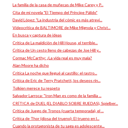
La familia de la casa de muñecas de Mike Carey y P...
Cita de mi novela "El Tiempo del Príncipe Pálido"
David López: "La industria del cómic es más atrevi...
Videocrítica de BALTIMORE de Mike Mignola y Christ...
En busca y captura de ideas
Crítica de La maldición de Hill House, el terrible...
Crítica de Un cesto lleno de cabezas de Joe Hill y...
Cormac McCarthy: ¿La vida real es muy mala?
Alan Moore ha dicho
Crítica La noche que llegué al castillo: el rastro...
Crítica de Eric de Terry Pratchett, los deseos rin...
Tolkien merece tu respeto
Salvador Larroca: "Iron Man es como de la familia ...
CRÍTICA de DUEL (EL DIABLO SOBRE RUEDAS), Spielber...
Crítica de Juego de Tronos (cuarta temporada), el ...
Crítica de Thor (diosa del trueno): El trueno en l...
Cuando la protagonista de tu saga es adolescente...