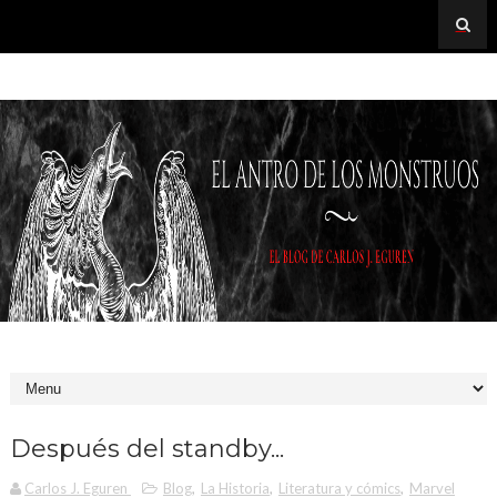
Después del standby...
Carlos J. Eguren
Blog
,
La Historia
,
Literatura y cómics
,
Marvel