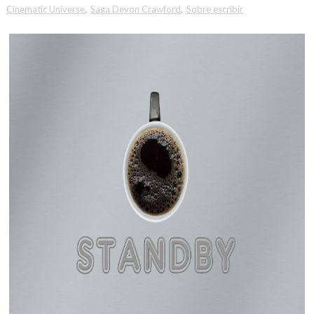
Cinematic Universe
,
Saga Devon Crawford
,
Sobre escribir