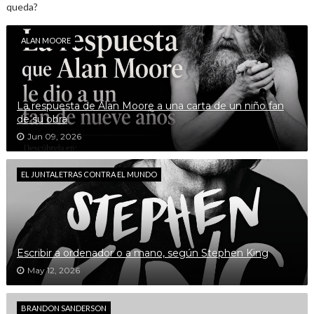
queda?
ALAN MOORE
La respuesta de Alan Moore a una carta de un niño fan
de su obra
Jun 09, 2026
EL JUNTALETRAS CONTRA EL MUNDO
Escribir a ordenador o a mano, según Stephen King
May 12, 2026
BRANDON SANDERSON