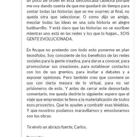
un poco de orden en esta descolocada cabecita porque
me voy dando cuenta de que me quedaré sin tiempo para
contar todas las historias que se me ocurren; al final, no
queda otra que seleccionar. O como dijo un amigo,
mezclar todas las ideas en una sola historia en alegre
batiburrillo. Y está claro que las historias no se escriben
mientras uno está en las redes y los que lo hagan... SOIS
GENTE EVOLUCIONADA.
En fin,que no pretendo con todo esto ponerme en plan
tecnófobo. Soy consciente de los beneficios de las redes
sociales para la gente creativa, para darse a conocer, para
promocionar sus creaciones, para establecer contactos
con los de sus gremios, para invitar a debates y a
exponer opiniones. Pero también creo que conviene un
uso con cierta mesura de lo virtual, para no ser
prisioneros de esto. Y antes de cerrar este desnortado
comentario, me queda decirte lo siguiente: espero que el
viaje que emprendas te lleve a la materialización de todos
esos proyectos. Que te ayuden a combatir esas tinieblas.
Y que nosotros podamos maravillarnos y emocionarnos
con tus obras.
Te envío un abrazo fuerte, Carlos.
Responder