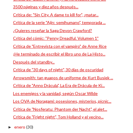
3500 páginas y diez años después...
Crítica de: "Sin City. A dame to kill for", ¿matar...
Crítica de la serie "Ajin: semihumano", temporada ...
¿Quieres reseñar la Saga Devon Crawford?
Crítica del cómic: "Penny Dreadful. Volumen 1"
Crítica de "Entrevista con el vampiro" de Anne Rice
¡He terminado de escribir el libro uno de La Histo...
Después del standby...
Crítica de "30 days of night", 30 días de oscuridad
Arrowsmith: tan guapos de uniforme de Kurt Busiek ...
Crítica de "Anno Drácula", La Era de Drácula de Ki...
Los enemigos y la vanidad, según Oscar Wilde
Los OVA de Noragami: posesiones, misterios, pícnic...
Crítica de "Nosferatu: Phantom der Nacht", el alet...
Crítica de "Fright night", Tom Holland y el vecino...
enero
(30)
►