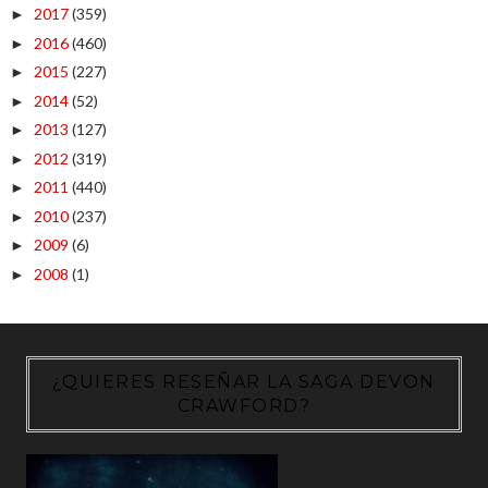
2017
(359)
►
2016
(460)
►
2015
(227)
►
2014
(52)
►
2013
(127)
►
2012
(319)
►
2011
(440)
►
2010
(237)
►
2009
(6)
►
2008
(1)
►
¿QUIERES RESEÑAR LA SAGA DEVON
CRAWFORD?