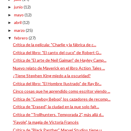
junio
(12)
►
mayo
(12)
►
abril
(12)
►
marzo
(25)
►
febrero
(27)
▼
Crítica de la película: "Charlie y la fábrica de c...
Crítica del libro: "El canto del cuco" de Robert G...
Crítica de "El arte de Neil Gaiman" de Hayley Camp...
Nuevo relato de Maverick en el libro Action Tales ...
¿Tiene Stephen King miedo a la oscuridad?
Crítica del libro: "El Hombre Ilustrado" de Ray Br...
Cinco cosas que he aprendido como escritor viendo ...
Crítica de "Cowboy Bebop", los cazadores de recomp...
Crítica de "Erased", la ciudad en la que solo falt...
Crítica de "Trollhunters. Temporada 2", más allá d...
"Favole", la magia de Victoria Francés
Crítica de "Black Panther", Marvel Studios tiene u...