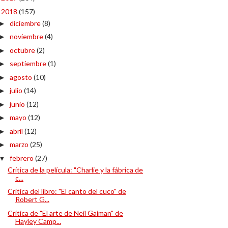
2018
(157)
▼
diciembre
(8)
►
noviembre
(4)
►
octubre
(2)
►
septiembre
(1)
►
agosto
(10)
►
julio
(14)
►
junio
(12)
►
mayo
(12)
►
abril
(12)
►
marzo
(25)
►
febrero
(27)
▼
Crítica de la película: "Charlie y la fábrica de
c...
Crítica del libro: "El canto del cuco" de
Robert G...
Crítica de "El arte de Neil Gaiman" de
Hayley Camp...