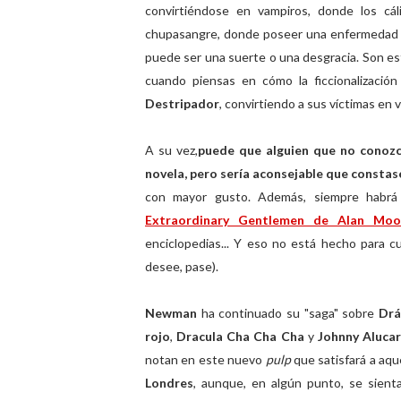
convirtiéndose en vampiros, donde los cál
chupasangre, donde poseer una enfermedad com
puede ser una suerte o una desgracia. Son es
cuando piensas en cómo la ficcionalizaci
Destripador
, convirtiendo a sus víctimas en 
A su vez,
puede que alguien que no conozc
novela, pero sería aconsejable que constase
con mayor gusto. Además, siempre habrá
Extraordinary Gentlemen de Alan Moo
enciclopedias... Y eso no está hecho para cua
desee, pase).
Newman
ha continuado su "saga" sobre
Drá
rojo
,
Dracula Cha Cha Cha
y
Johnny Aluca
notan en este nuevo
pulp
que satisfará a aqu
Londres
, aunque, en algún punto, se sien