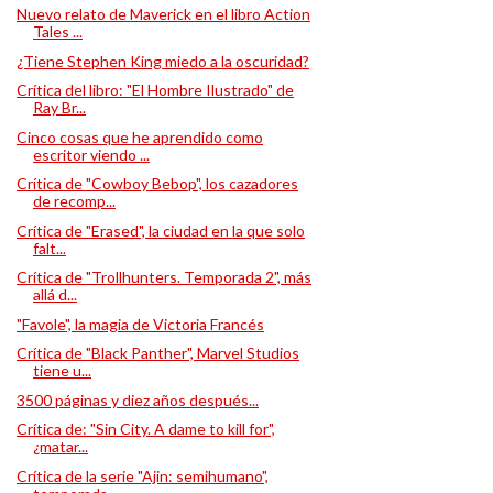
Nuevo relato de Maverick en el libro Action
Tales ...
¿Tiene Stephen King miedo a la oscuridad?
Crítica del libro: "El Hombre Ilustrado" de
Ray Br...
Cinco cosas que he aprendido como
escritor viendo ...
Crítica de "Cowboy Bebop", los cazadores
de recomp...
Crítica de "Erased", la ciudad en la que solo
falt...
Crítica de "Trollhunters. Temporada 2", más
allá d...
"Favole", la magia de Victoria Francés
Crítica de "Black Panther", Marvel Studios
tiene u...
3500 páginas y diez años después...
Crítica de: "Sin City. A dame to kill for",
¿matar...
Crítica de la serie "Ajin: semihumano",