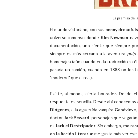
La premisa de 
El mundo victoriano, con sus
penny dreadful
universo inmenso donde
Kim Newman
nave
documentación, uno siente que siempre pu
siempre es más cercano a la aventura
pulp
homenajea (aún cuando en la traducción -o é
pasaría un camión, cuando en 1888 no los 
"moderno" que el real).
Existe, al menos, cierta honradez. Desde e
respuesta es sencilla. Desde ahí conocemos
Diógenes
, a la aguerrida vampira
Genèvieve
,
doctor
Jack Seward,
personajes que vagarán
es
Jack el Destripador
. Sin embargo,
me resu
en la ficción literaria
: me gusta más ver ese 