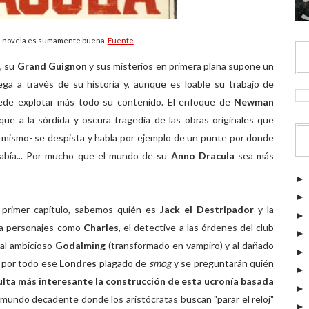
la novela es sumamente buena.
Fuente
s
, su
Grand Guignon
y sus misterios en primera plana supone un
ga a través de su historia y, aunque es loable su trabajo de
ede explotar más todo su contenido. El enfoque de
Newman
que a la sórdida y oscura tragedia de las obras originales que
l mismo- se despista y habla por ejemplo de un punte por donde
había... Por mucho que el mundo de su
Anno Dracula
sea más
l primer capítulo, sabemos quién es
Jack el Destripador
y la
 a personajes como
Charles
, el detective a las órdenes del club
 al ambicioso
Godalming
(transformado en vampiro) y al dañado
 por todo ese
Londres
plagado de
smog
y se preguntarán quién
lta más interesante la construcción de esta ucronía basada
mundo decadente donde los aristócratas buscan "parar el reloj"