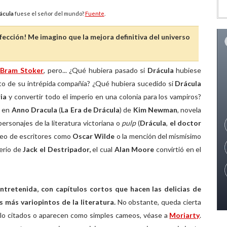
ácula
fuese el señor del mundo?
Fuente
.
erfección! Me imagino que la mejora definitiva del universo
 Bram Stoker
, pero... ¿Qué hubiera pasado si
Drácula
hubiese
sto de su intrépida compañía? ¿Qué hubiera sucedido si
Drácula
ia
y convertir todo el imperio en una colonia para los vampiros?
a en
Anno Dracula
(
La Era de Drácula
) de
Kim Newman
, novela
personajes de la literatura victoriana o
pulp
(
Drácula
,
el doctor
ameo de escritores como
Oscar Wilde
o la mención del mismísimo
terio de
Jack el Destripador,
el cual
Alan Moore
convirtió en el
retenida, con capítulos cortos que hacen las delicias de
s más variopintos de la literatura.
No obstante, queda cierta
lo citados o aparecen como simples cameos, véase a
Moriarty
.