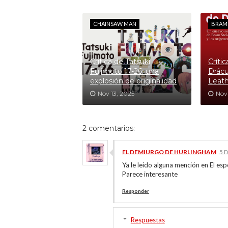
CHAINSAW MAN
BRAM
Crítica de Tatsuki
Críti
Fujimoto 17-26: una
Drácu
explosión de originalidad
Leath
Nov 13, 2025
Nov
2 comentarios:
EL DEMIURGO DE HURLINGHAM
5 
Ya le leído alguna mención en El esp
Parece interesante
Responder
Respuestas