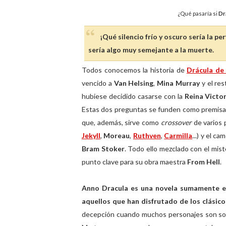
¿Qué pasaría si
Dr
¡Qué silencio frío y oscuro sería la p
sería algo muy semejante a la muerte.
Todos conocemos la historia de
Drácula de
vencido a
Van Helsing
,
Mina Murray
y el re
hubiese decidido casarse con la
Reina Victor
Estas dos preguntas se funden como premis
que, además, sirve como
crossover
de varios 
Jekyll
,
Moreau
,
Ruthven
,
Carmilla
...) y el c
Bram Stoker
. Todo ello mezclado con el mis
punto clave para su obra maestra
From Hell
.
Anno Dracula es una novela sumamente ent
aquellos que han disfrutado de los clásico
decepción cuando muchos personajes son so