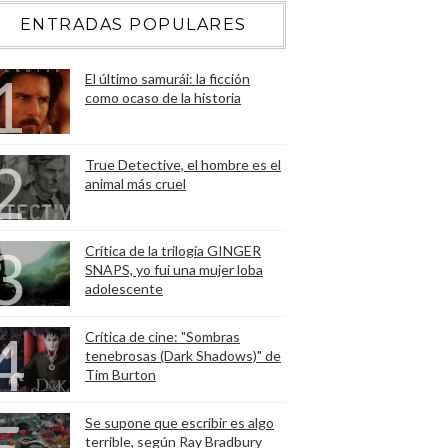
ENTRADAS POPULARES
El último samurái: la ficción
como ocaso de la historia
True Detective, el hombre es el
animal más cruel
Crítica de la trilogía GINGER
SNAPS, yo fui una mujer loba
adolescente
Crítica de cine: "Sombras
tenebrosas (Dark Shadows)" de
Tim Burton
Se supone que escribir es algo
terrible, según Ray Bradbury