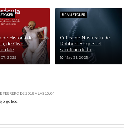
 STOKER
BRAM STOKER
ca de Historia de
Crítica de Nosferatu de
la, de Clive
Robbert Eggers: el
erdale
sacrificio de Ío
 07, 2025
May 31, 2025
DE FEBRERO DE 2018 A LAS 15:04
ejo gótico.