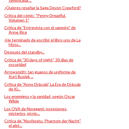
temporada ...
¿Quieres reseñar la Saga Devon Crawford?
Crítica del cómic: "Penny Dreadful.
Volumen 1"
Crítica de "Entrevista con el vampiro" de
Anne Rice
¡He terminado de escribir el libro uno de La
Histo...
Después del standby...
Crítica de "30 days of night", 30 días de
oscuridad
Arrowsmith: tan guapos de uniforme de
Kurt Busiek ...
Crítica de "Anno Drácula", La Era de Drácula
de Ki...
Los enemigos y la vanidad, según Oscar
Wilde
Los OVA de Noragami: posesiones,
misterios, pícnic...
Crítica de "Nosferatu: Phantom der Nacht",
el alet...