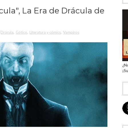
cula", La Era de Drácula de
Drácula
,
Gótico
,
Literatura y cómics
,
Vampiros
¿No
¡Su