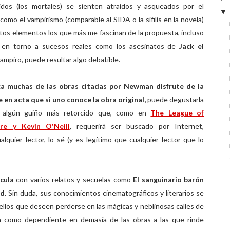
idos (los mortales) se sienten atraídos y asqueados por el
o el vampirismo (comparable al SIDA o la sífilis en la novela)
tos elementos los que más me fascinan de la propuesta, incluso
ón en torno a sucesos reales como los asesinatos de
Jack el
vampiro, puede resultar algo debatible.
a muchas de las obras citadas por Newman disfrute de la
 en acta que si uno conoce la obra original,
puede degustarla
 algún guiño más retorcido que, como en
The League of
re y Kevin O'Neill
, requerirá ser buscado por Internet,
lquier lector, lo sé (y es legítimo que cualquier lector que lo
cula
con varios relatos y secuelas como
El sanguinario barón
rd
. Sin duda, sus conocimientos cinematográficos y literarios se
ellos que deseen perderse en las mágicas y neblinosas calles de
ta como dependiente en demasía de las obras a las que rinde