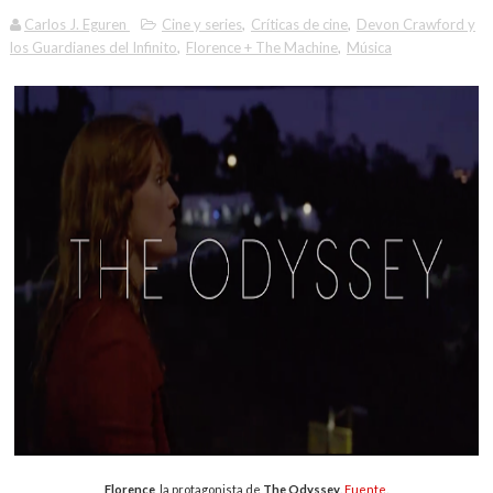
Carlos J. Eguren
Cine y series
,
Críticas de cine
,
Devon Crawford y
los Guardianes del Infinito
,
Florence + The Machine
,
Música
Florence
, la protagonista de
The Odyssey
.
Fuente
.