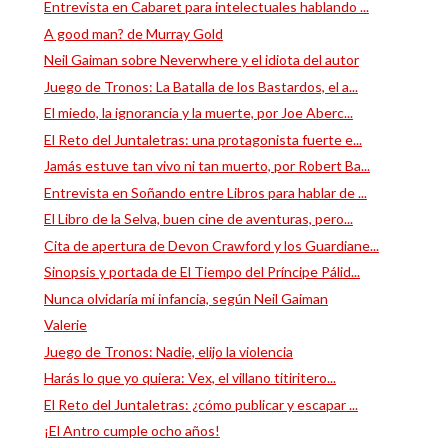
Entrevista en Cabaret para intelectuales hablando ...
A good man? de Murray Gold
Neil Gaiman sobre Neverwhere y el idiota del autor
Juego de Tronos: La Batalla de los Bastardos, el a...
El miedo, la ignorancia y la muerte, por Joe Aberc...
El Reto del Juntaletras: una protagonista fuerte e...
Jamás estuve tan vivo ni tan muerto, por Robert Ba...
Entrevista en Soñando entre Libros para hablar de ...
El Libro de la Selva, buen cine de aventuras, pero...
Cita de apertura de Devon Crawford y los Guardiane...
Sinopsis y portada de El Tiempo del Príncipe Pálid...
Nunca olvidaría mi infancia, según Neil Gaiman
Valerie
Juego de Tronos: Nadie, elijo la violencia
Harás lo que yo quiera: Vex, el villano titiritero...
El Reto del Juntaletras: ¿cómo publicar y escapar ...
¡El Antro cumple ocho años!