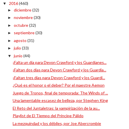
2016
(460)
▼
diciembre
(32)
►
noviembre
(30)
►
octubre
(32)
►
septiembre
(30)
►
agosto
(31)
►
julio
(33)
►
junio
(44)
▼
¡Falta un día para Devon Crawford y los Guardianes...
¡Faltan dos días para Devon Crawford y los Guardia...
¡Faltan tres días para Devon Crawford y los Guardi...
¿Qué es el honor o el deber? Por el maestre Aemon
Juego de Tronos, final de temporada: The Winds of ...
Una lamentable escasez de belleza, por Stephen King
El Reto del Juntaletras: la vampirización de la au...
Playlist de El Tiempo del Príncipe Pálido
La mezquindad y los débiles, por Joe Abercrombie