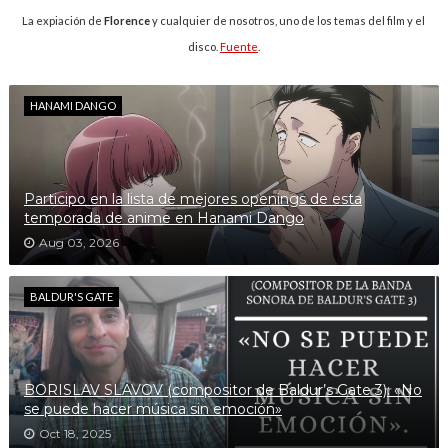
La expiación de
Florence
y cualquier de nosotros, uno de los temas del film y el
disco.
Fuente
.
HANAMI DANGO
Participo en la lista de mejores openings de esta
temporada de anime en Hanami Dango
Aug 03, 2026
BALDUR'S GATE
BORISLAV SLAVOV (compositor de Baldur’s Gate 3): «No
se puede hacer música sin emoción»
Oct 18, 2025