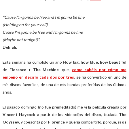
"Cause I'm gonna be free and I'm gonna be fine
(Holding on for your call)
Cause I'm gonna be free and I'm gonna be fine
(Maybe not tonight)".
Delilah
.
Esta semana ha cumplido un año
How big, how blue, how beautiful
de
Florence + The Machine
, que,
como sabéis por cómo me
empeño en decirlo cada dos por tres
, se ha convertido en uno de
mis discos favoritos, de una de mis bandas preferidas de los últimos
años.
El pasado domingo (no fue premeditado) me vi la película creada por
Vincent Haycock
a partir de los videoclips del disco, titulada
The
Odyssey
, y coescrita por
Florence
y quería compartirlo, porque,
si os