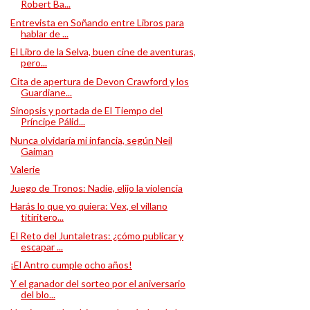
Robert Ba...
Entrevista en Soñando entre Libros para
hablar de ...
El Libro de la Selva, buen cine de aventuras,
pero...
Cita de apertura de Devon Crawford y los
Guardiane...
Sinopsis y portada de El Tiempo del
Príncipe Pálid...
Nunca olvidaría mi infancia, según Neil
Gaiman
Valerie
Juego de Tronos: Nadie, elijo la violencia
Harás lo que yo quiera: Vex, el villano
titiritero...
El Reto del Juntaletras: ¿cómo publicar y
escapar ...
¡El Antro cumple ocho años!
Y el ganador del sorteo por el aniversario
del blo...