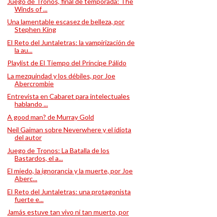
Juego de Tronos, final de temporada: The
Winds of ...
Una lamentable escasez de belleza, por
Stephen King
El Reto del Juntaletras: la vampirización de
la au...
Playlist de El Tiempo del Príncipe Pálido
La mezquindad y los débiles, por Joe
Abercrombie
Entrevista en Cabaret para intelectuales
hablando ...
A good man? de Murray Gold
Neil Gaiman sobre Neverwhere y el idiota
del autor
Juego de Tronos: La Batalla de los
Bastardos, el a...
El miedo, la ignorancia y la muerte, por Joe
Aberc...
El Reto del Juntaletras: una protagonista
fuerte e...
Jamás estuve tan vivo ni tan muerto, por