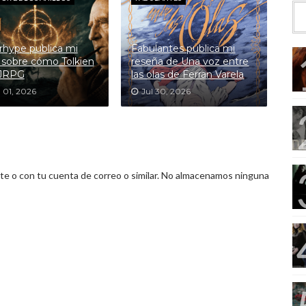
hype publica mi
Fabulantes publica mi
 sobre cómo Tolkien
reseña de Una voz entre
 JRPG
las olas de Ferran Varela
 01, 2026
Jul 30, 2026
 o con tu cuenta de correo o similar. No almacenamos ninguna