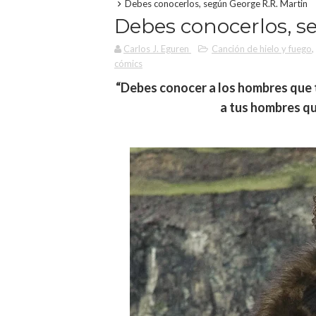
Debes conocerlos, según George R.R. Martin
Debes conocerlos, s
Carlos J. Eguren
Canción de hielo y fuego
,
cómics
“Debes conocer a los hombres que t
a tus hombres q