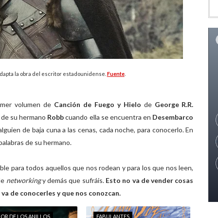
adapta la obra del escritor estadounidense.
Fuente
.
primer volumen de
Canción de Fuego y Hielo
de
George R.R.
k
de su hermano
Robb
cuando ella se encuentra en
Desembarco
guien de baja cuna a las cenas, cada noche, para conocerlo. En
palabras de su hermano.
ble para todos aquellos que nos rodean y para los que nos leen,
 de
networking
y demás que sufráis.
Esto no va de vender cosas
, va de conocerles y que nos conozcan.
ÑOR DE LOS ANILLOS
FABULANTES