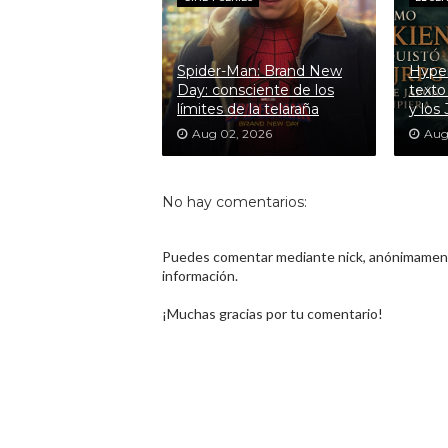
Spider-Man: Brand New
Hyper
Day: consciente de los
texto
límites de la telaraña
y los
Aug 02, 2026
Aug
No hay comentarios:
Puedes comentar mediante nick, anónimamente
información.
¡Muchas gracias por tu comentario!