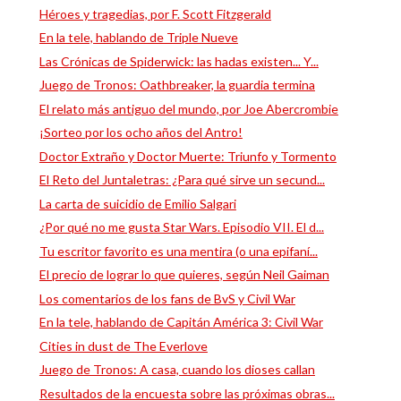
Héroes y tragedias, por F. Scott Fitzgerald
En la tele, hablando de Triple Nueve
Las Crónicas de Spiderwick: las hadas existen... Y...
Juego de Tronos: Oathbreaker, la guardia termina
El relato más antiguo del mundo, por Joe Abercrombie
¡Sorteo por los ocho años del Antro!
Doctor Extraño y Doctor Muerte: Triunfo y Tormento
El Reto del Juntaletras: ¿Para qué sirve un secund...
La carta de suicidio de Emilio Salgari
¿Por qué no me gusta Star Wars. Episodio VII. El d...
Tu escritor favorito es una mentira (o una epifaní...
El precio de lograr lo que quieres, según Neil Gaiman
Los comentarios de los fans de BvS y Civil War
En la tele, hablando de Capitán América 3: Civil War
Cities in dust de The Everlove
Juego de Tronos: A casa, cuando los dioses callan
Resultados de la encuesta sobre las próximas obras...