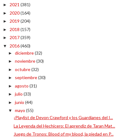
2021
(381)
►
2020
(164)
►
2019
(204)
►
2018
(157)
►
2017
(359)
►
2016
(460)
▼
diciembre
(32)
►
noviembre
(30)
►
octubre
(32)
►
septiembre
(30)
►
agosto
(31)
►
julio
(33)
►
junio
(44)
►
mayo
(55)
▼
¡Playlist de Devon Crawford y los Guardianes del I...
La Leyenda del Hechicero: El aprendiz de Taran Mat...
Juego de Tronos: Blood of my blood, la piedad en P...