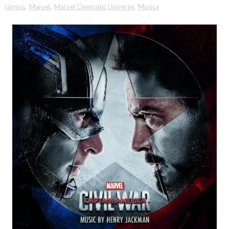
cómics
,
Marvel
,
Marvel Cinematic Universe
,
Música