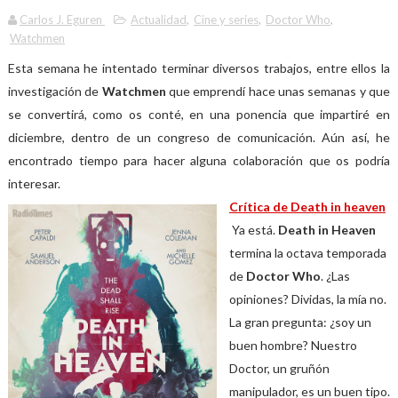
Carlos J. Eguren
Actualidad
,
Cine y series
,
Doctor Who
,
Watchmen
Esta semana he intentado terminar diversos trabajos, entre ellos la
investigación de
Watchmen
que emprendí hace unas semanas y que
se convertirá, como os conté, en una ponencia que impartiré en
diciembre, dentro de un congreso de comunicación. Aún así, he
encontrado tiempo para hacer alguna colaboración que os podría
interesar.
Crítica de Death in heaven
Ya está.
Death in Heaven
termina la octava temporada
de
Doctor Who
. ¿Las
opiniones? Dividas, la mía no.
La gran pregunta: ¿soy un
buen hombre? Nuestro
Doctor, un gruñón
manipulador, es un buen tipo.