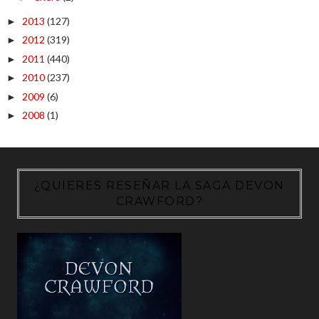
2013
(127)
►
2012
(319)
►
2011
(440)
►
2010
(237)
►
2009
(6)
►
2008
(1)
►
¿QUIERES RESEÑAR LA SAGA DEVON
CRAWFORD?