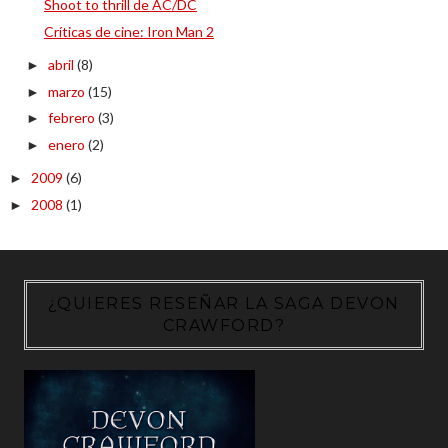
Shoot to thrill de AC/DC
Críticas de cine: Iron Man 2
abril
(8)
►
marzo
(15)
►
febrero
(3)
►
enero
(2)
►
2009
(6)
►
2008
(1)
►
¿QUIERES RESEÑAR LA SAGA DEVON
CRAWFORD?