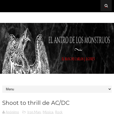
Shoot to thrill de AC/DC
Anónimo
Iron Man
,
Música
,
Rock