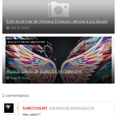
Éste es el mar de Mariana Enríquez: devora a tus dioses
Oct 21, 2022
BULLET FOR MY VALENTINE
Música: Gravity de Bullet for my Valentine
Aug 19, 2021
2 comentarios:
ELSBETH SILSBY
8 DE MAYO DE 2010 A LAS 17:32
Hey señor!!