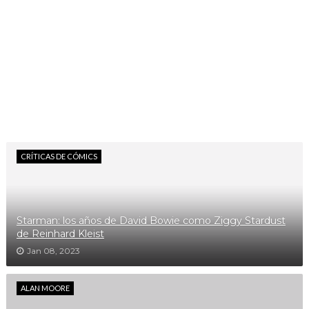
CRÍTICAS DE CÓMICS
Starman: los años de David Bowie como Ziggy Stardust
de Reinhard Kleist
Jan 08, 2023
ALAN MOORE