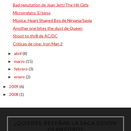
Bad reputation de Joan Jett/The Hit Girls
Microrrelato: El beso
Música: Heart Shaped Box de Nirvana/Savia
Another one bites the dust de Queen
Shoot to thrill de AC/DC
Críticas de cine: Iron Man 2
abril
(8)
►
marzo
(15)
►
febrero
(3)
►
enero
(2)
►
2009
(6)
►
2008
(1)
►
¿QUIERES RESEÑAR LA SAGA DEVON
CRAWFORD?