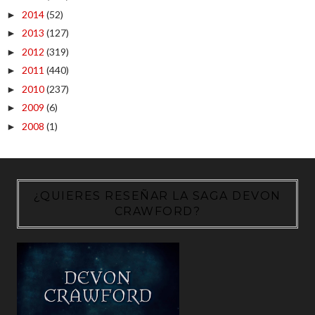
2014
(52)
►
2013
(127)
►
2012
(319)
►
2011
(440)
►
2010
(237)
►
2009
(6)
►
2008
(1)
►
¿QUIERES RESEÑAR LA SAGA DEVON
CRAWFORD?