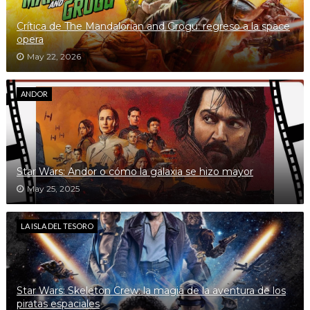
Crítica de The Mandalorian and Grogu: regreso a la space
opera
May 22, 2026
ANDOR
Star Wars: Andor o cómo la galaxia se hizo mayor
May 25, 2025
LA ISLA DEL TESORO
Star Wars: Skeleton Crew: la magia de la aventura de los
piratas espaciales