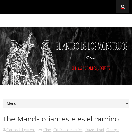
The Mandalorian: este es el camino
Carlos J. Eguren
Cine
,
Críticas de series
,
Dave Filoni
,
George