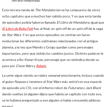
tercera temporada.
Esta tercera tanda de
The Mandalorian
se ha compuesto de otros
ocho capítulos que a muchos han sabido poco. Y es que esta tanda
de episodios podría haberse llamado
El Libro de Mandalore
, igual que
El Libro de Boba Fett
fue, al final, un
spin off
de un
spin off
de la saga
de
Star Wars.
Y es que estos episodios se centran en hacer
evolucionar las diferentes subtramas relacionadas con el antiguo
planeta, a la vez que Mando y Grogu quedan como personajes
importantes, pero que vivirán los cambios justos. Distinto padecer le
acontece a Bo-Katan Kryze, personaje que se reivindica desde su
paso por
Clone Wars
y
Rebels
.
La serie sigue siendo un relato semanal emocionante, incluso cuando
el guion flaquea o tenemos el Star Wars más
weird
con esa especie
de episodio a lo CSI, con el infierno robot de
Futurama
y
Jack Black
dando vueltas (si alguien dijera que habría un capítulo con todo eso,
yo le hubiera preguntado a ese alguien si había consumido píldoras
letales).