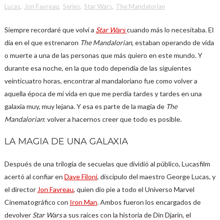
Lucas
,
Jon Favreau
,
Series
,
Star Wars
,
The Mandalorian
Siempre recordaré que volví a
Star Wars
cuando más lo necesitaba. El
día en el que estrenaron
The Mandalorian
, estaban operando de vida
o muerte a una de las personas que más quiero en este mundo. Y
durante esa noche, en la que todo dependía de las siguientes
veinticuatro horas, encontrar al mandaloriano fue como volver a
aquella época de mi vida en que me perdía tardes y tardes en una
galaxia muy, muy lejana. Y esa es parte de la magia de
The
Mandalorian
: volver a hacernos creer que todo es posible.
LA MAGIA DE UNA GALAXIA
Después de una trilogía de secuelas que dividió al público, Lucasfilm
acertó al confiar en
Dave Filoni
, discípulo del maestro George Lucas, y
el director
Jon Favreau
, quien dio pie a todo el Universo Marvel
Cinematográfico con
Iron Man
. Ambos fueron los encargados de
devolver
Star Wars
a sus raíces con la historia de Din Djarin, el