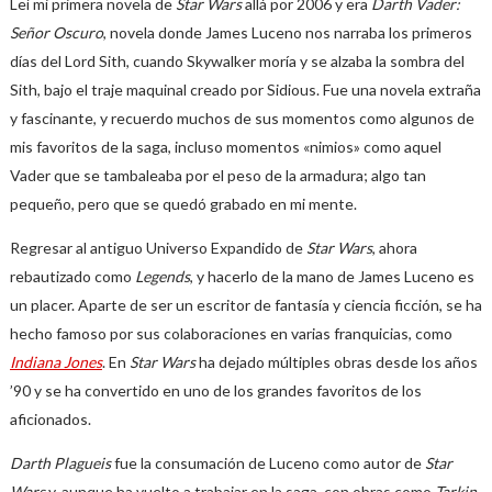
Leí mi primera novela de
Star Wars
allá por 2006 y era
Darth Vader:
Señor Oscuro
, novela donde James Luceno nos narraba los primeros
días del Lord Sith, cuando Skywalker moría y se alzaba la sombra del
Sith, bajo el traje maquinal creado por Sidious. Fue una novela extraña
y fascinante, y recuerdo muchos de sus momentos como algunos de
mis favoritos de la saga, incluso momentos «nimios» como aquel
Vader que se tambaleaba por el peso de la armadura; algo tan
pequeño, pero que se quedó grabado en mi mente.
Regresar al antiguo Universo Expandido de
Star Wars
, ahora
rebautizado como
Legends
, y hacerlo de la mano de James Luceno es
un placer. Aparte de ser un escritor de fantasía y ciencia ficción, se ha
hecho famoso por sus colaboraciones en varias franquicias, como
Indiana Jones
. En
Star Wars
ha dejado múltiples obras desde los años
’90 y se ha convertido en uno de los grandes favoritos de los
aficionados.
Darth Plagueis
fue la consumación de Luceno como autor de
Star
Wars
y, aunque ha vuelto a trabajar en la saga, con obras como
Tarkin