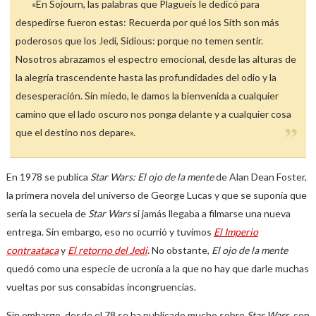
«En Sojourn, las palabras que Plagueis le dedicó para
despedirse fueron estas: Recuerda por qué los Sith son más
poderosos que los Jedi, Sidious: porque no temen sentir.
Nosotros abrazamos el espectro emocional, desde las alturas de
la alegría trascendente hasta las profundidades del odio y la
desesperación. Sin miedo, le damos la bienvenida a cualquier
camino que el lado oscuro nos ponga delante y a cualquier cosa
que el destino nos depare».
En 1978 se publica
Star Wars: El ojo de la mente
de Alan Dean Foster,
la primera novela del universo de George Lucas y que se suponía que
sería la secuela de
Star Wars
si jamás llegaba a filmarse una nueva
entrega. Sin embargo, eso no ocurrió y tuvimos
El Imperio
contraataca
y
El retorno del Jedi
. No obstante,
El ojo de la mente
quedó como una especie de ucronía a la que no hay que darle muchas
vueltas por sus consabidas incongruencias.
Sin embargo, desde el 78 se ha publicado mucho sobre
Star Wars
, con