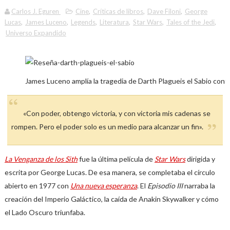
Carlos J. Eguren
Cine
,
Críticas de libros
,
Dave Filoni
,
George
Lucas
,
James Luceno
,
Legends
,
Literatura
,
Star Wars
,
Tales of the Jedi
,
Universo Expandido
James Luceno amplía la tragedia de Darth Plagueis el Sabio cont
«Con poder, obtengo victoria, y con victoria mis cadenas se
rompen. Pero el poder solo es un medio para alcanzar un fin».
La Venganza de los Sith
fue la última película de
Star Wars
dirigida y
escrita por George Lucas. De esa manera, se completaba el círculo
abierto en 1977 con
Una nueva esperanza
. El
Episodio III
narraba la
creación del Imperio Galáctico, la caída de Anakin Skywalker y cómo
el Lado Oscuro triunfaba.