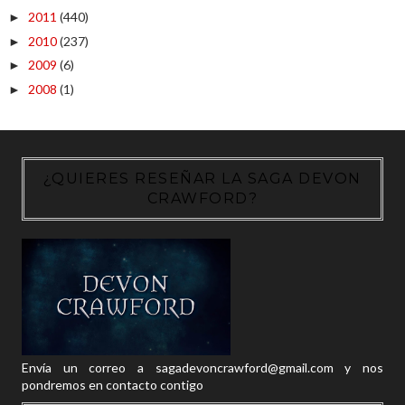
2011
(440)
►
2010
(237)
►
2009
(6)
►
2008
(1)
►
¿QUIERES RESEÑAR LA SAGA DEVON
CRAWFORD?
Envía un correo a sagadevoncrawford@gmail.com y nos
pondremos en contacto contigo