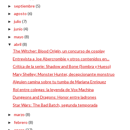
septiembre
(5)
►
agosto
(6)
►
julio
(7)
►
junio
(4)
►
mayo
(8)
►
abril
(8)
▼
The Witcher: Blood Origin, un concurso de cosplay
Entrevista a Joe Abercrombie y otros contenidos en...
Crítica de la serie: Shadow and Bone (Sombra y Hueso)
Mary Shelley: Monster Hunter, decepcionante monstruo
Alguien camina sobre tu tumba de Mariana Enríquez
Rol entre colegas: la leyenda de Vox Machina
Dungeons and Dragons: Honor entre ladrones
Star Wars: The Bad Batch, segunda temporada
marzo
(8)
►
febrero
(8)
►
enero
(27)