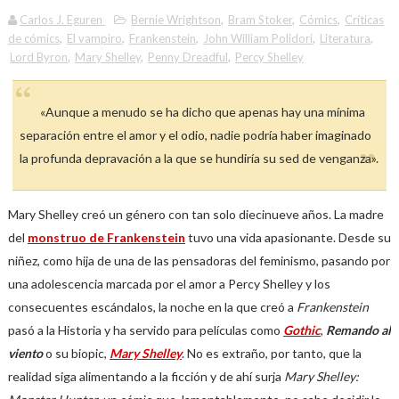
Carlos J. Eguren
Bernie Wrightson
,
Bram Stoker
,
Cómics
,
Críticas
de cómics
,
El vampiro
,
Frankenstein
,
John William Polidori
,
Literatura
,
Lord Byron
,
Mary Shelley
,
Penny Dreadful
,
Percy Shelley
«Aunque a menudo se ha dicho que apenas hay una mínima
separación entre el amor y el odio, nadie podría haber imaginado
la profunda depravación a la que se hundiría su sed de venganza».
Mary Shelley creó un género con tan solo diecinueve años. La madre
del
monstruo de Frankenstein
tuvo una vida apasionante. Desde su
niñez, como hija de una de las pensadoras del feminismo, pasando por
una adolescencia marcada por el amor a Percy Shelley y los
consecuentes escándalos, la noche en la que creó a
Frankenstein
pasó a la Historia y ha servido para películas como
Gothic
,
Remando al
viento
o su biopic,
Mary Shelley
. No es extraño, por tanto, que la
realidad siga alimentando a la ficción y de ahí surja
Mary Shelley: