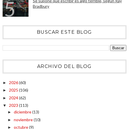
Se supone que escribir es algo terrible, según Ray
Bradbury
BUSCAR ESTE BLOG
ARCHIVO DEL BLOG
2026
(60)
►
2025
(106)
►
2024
(62)
►
2023
(113)
▼
diciembre
(13)
►
noviembre
(10)
►
octubre
(9)
►