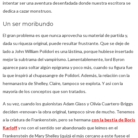
intentar ser una aventura desenfadada donde nuestra escritora se
dedica a cazar monstruos.
Un ser moribundo
El gran problema es que nunca aprovecha su material de partida y,
dada su riqueza original, puede resultar frustrante. Que se deje de
lado a John William Polidori es una lástima, porque hubiese insertado
mejor la subtrama del vampirismo. Lamentablemente, lord Byron
aparece para soltar algún epigrama y poco más, cuando su figura fue
la que inspiró al chupasangre de Polidori. Además, la relación con la
hermanastra de Shelley, Claire, tampoco se explota. Y así con la
mayoría de los conceptos que son tratados.
A su vez, cuando los guionistas Adam Glass y Olivia Cuartero-Briggs
deciden «renovar» la obra original, tampoco sirve de mucho. Tenemos
a la criatura de Frankenstein, pero se hermana
con la bestia de Boris
Karloff
y no con el sentido ser abandonado que leímos en el
Frankenstein de Mary Shelley (quizá el más cercano a este fuese el