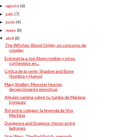
agosto
(6)
►
julio
(7)
►
junio
(4)
►
mayo
(8)
►
abril
(8)
▼
The Witcher: Blood Origin, un concurso de
cosplay
Entrevista a Joe Abercrombie y otros
contenidos en...
Crítica de la serie: Shadow and Bone
(Sombra y Hueso)
Mary Shelley: Monster Hunter,
decepcionante monstruo
Alguien camina sobre tu tumba de Mariana
Enríquez
Rol entre colegas: la leyenda de Vox
Machina
Dungeons and Dragons: Honor entre
ladrones
Star Wars: The Bad Batch, segunda