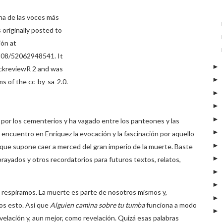
na de las voces más
 originally posted to
ión at
N08/52062948541. It
ickreviewR 2 and was
s of the cc-by-sa-2.0.
or los cementerios y ha vagado entre los panteones y las
 encuentro en Enríquez la evocación y la fascinación por aquello
n que supone caer a merced del gran imperio de la muerte. Baste
rayados y otros recordatorios para futuros textos, relatos,
a respiramos. La muerte es parte de nosotros mismos y,
os esto. Así que
Alguien camina sobre tu tumba
funciona a modo
velación y, aun mejor, como revelación. Quizá esas palabras