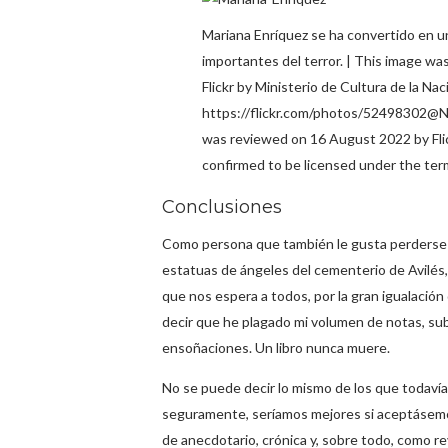
Mariana Enríquez se ha convertido en u
importantes del terror. | This image was
Flickr by Ministerio de Cultura de la Nac
https://flickr.com/photos/52498302@
was reviewed on 16 August 2022 by Fl
confirmed to be licensed under the term
Conclusiones
Como persona que también le gusta perderse p
estatuas de ángeles del cementerio de Avilés,
que nos espera a todos, por la gran igualació
decir que he plagado mi volumen de notas, sub
ensoñaciones. Un libro nunca muere.
No se puede decir lo mismo de los que todaví
seguramente, seríamos mejores si aceptásem
de anecdotario, crónica y, sobre todo, como re