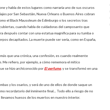
ne y habla de estos lugares como narraría uno de sus oscuros
iajes por San Sebastián, Nueva Orleans o Buenos Aires cobran
 como el Black Mausoleum de Edimburgo o los secretos tras
cubiertas, cuando habla de cuidadoras del camposanto que
ara después contar con una estatua magnífica para su tumba o
rpos decapitados. La muerte puede ser seria, como en España,
 más que una crónica, una confesión, es cuando realmente
e. Me refiero, por ejemplo, a cómo rememora el mítico
que se hizo archiconocido por
El perfume
, y se transformó en una
cumbas y los osarios, y será de uno de ellos de donde saque un
mo recordatorio del inminente final… Todo ello a riesgo de no
 llevamos huesos de los muertos en nuestro interior.