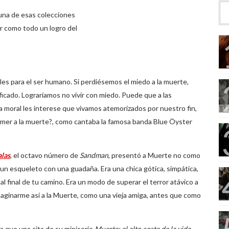
una de esas colecciones
r como todo un logro del
les para el ser humano. Si perdiésemos el miedo a la muerte,
ificado. Lograríamos no vivir con miedo. Puede que a las
ia moral les interese que vivamos atemorizados por nuestro fin,
mer a la muerte?, como cantaba la famosa banda Blue Öyster
alas
, el octavo número de
Sandman
, presentó a Muerte no como
 un esqueleto con una guadaña. Era una chica gótica, simpática,
al final de tu camino. Era un modo de superar el terror atávico a
imaginarme así a la Muerte, como una vieja amiga, antes que como
a que una cita de su miniserie
Muerte: el alto coste de la vida