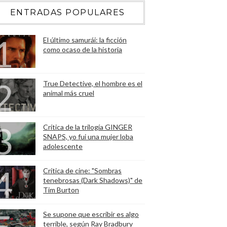
ENTRADAS POPULARES
El último samurái: la ficción
como ocaso de la historia
True Detective, el hombre es el
animal más cruel
Crítica de la trilogía GINGER
SNAPS, yo fui una mujer loba
adolescente
Crítica de cine: "Sombras
tenebrosas (Dark Shadows)" de
Tim Burton
Se supone que escribir es algo
terrible, según Ray Bradbury