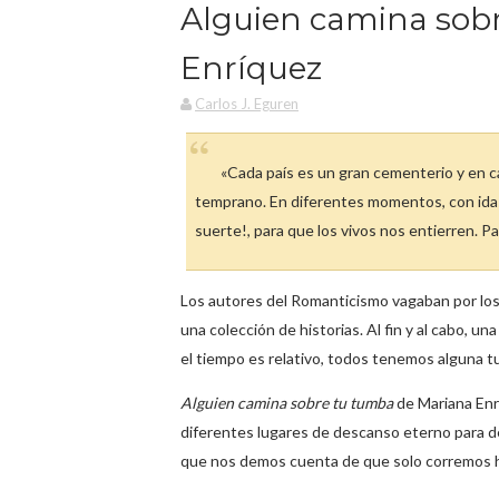
Alguien camina sob
Enríquez
Carlos J. Eguren
«Cada país es un gran cementerio y en ca
temprano. En diferentes momentos, con idas 
suerte!, para que los vivos nos entierren. P
Los autores del Romanticismo vagaban por los
una colección de historias. Al fin y al cabo, un
el tiempo es relativo, todos tenemos alguna 
Alguien camina sobre tu tumba
de Mariana Enrí
diferentes lugares de descanso eterno para de
que nos demos cuenta de que solo corremos haci