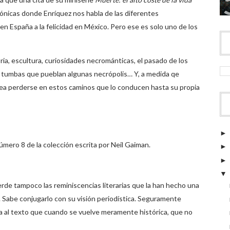
rónicas donde Enríquez nos habla de las diferentes
n España a la felicidad en México. Pero ese es solo uno de los
ia, escultura, curiosidades necrománticas, el pasado de los
as tumbas que pueblan algunas necrópolis… Y, a medida qe
esea perderse en estos caminos que lo conducen hasta su propia
ero 8 de la colección escrita por Neil Gaiman.
erde tampoco las reminiscencias literarias que la han hecho una
. Sabe conjugarlo con su visión periodística. Seguramente
a al texto que cuando se vuelve meramente histórica, que no