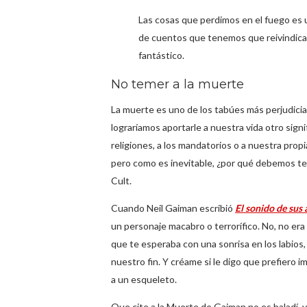
Las cosas que perdimos en el fuego es 
de cuentos que tenemos que reivindica
fantástico.
No temer a la muerte
La muerte es uno de los tabúes más perjudicia
lograríamos aportarle a nuestra vida otro sign
religiones, a los mandatorios o a nuestra prop
pero como es inevitable, ¿por qué debemos te
Cult.
Cuando Neil Gaiman escribió
El sonido de sus 
un personaje macabro o terrorífico. No, no era
que te esperaba con una sonrisa en los labios, 
nuestro fin. Y créame si le digo que prefiero 
a un esqueleto.
Que cite a la Muerte de Gaiman no es baladí, y