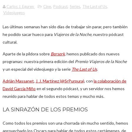
Carlos J. Eguren
Cine
,
Podcast
,
Series
,
The Last of Us
,
Videojuegos
Las últimas semanas han sido días de trabajar sin parar, pero también
he podido sacar hueco para
Viajeros de la Noche,
nuestro pódcast
cultural.
Aparte de la píldora sobre
Berserk
, hemos publicado dos nuevos
programas: nuestra primera edición del
Premio Viajeros de la Noche
y un especial del videojuego y la serie
The Last of Us
.
Adrián Massanet
,
J. J. Martínez (@SrPurpura)
, con
la colaboración de
David García Miño
en el segundo pódcast, y un servidor nos hemos
reunido para hablar de todos estos temas y mucho más.
LA SINRAZÓN DE LOS PREMIOS
Como todos los premios son una chorrada sin mucho sentido, hemos
aprovechado los Oscars para hablar de todos estos certámenes, de