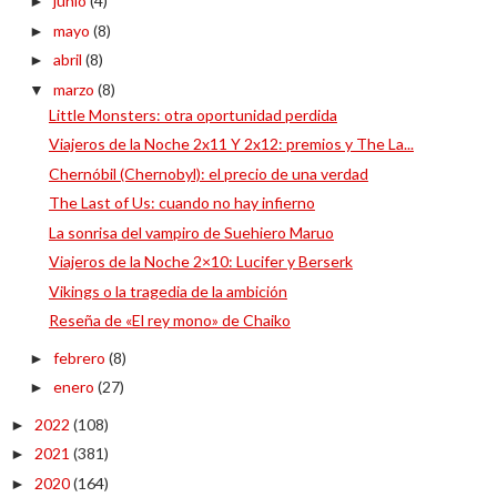
junio
(4)
►
mayo
(8)
►
abril
(8)
►
marzo
(8)
▼
Little Monsters: otra oportunidad perdida
Viajeros de la Noche 2x11 Y 2x12: premios y The La...
Chernóbil (Chernobyl): el precio de una verdad
The Last of Us: cuando no hay infierno
La sonrisa del vampiro de Suehiero Maruo
Viajeros de la Noche 2×10: Lucifer y Berserk
Vikings o la tragedia de la ambición
Reseña de «El rey mono» de Chaiko
febrero
(8)
►
enero
(27)
►
2022
(108)
►
2021
(381)
►
2020
(164)
►