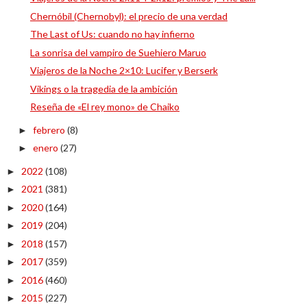
Chernóbil (Chernobyl): el precio de una verdad
The Last of Us: cuando no hay infierno
La sonrisa del vampiro de Suehiero Maruo
Viajeros de la Noche 2×10: Lucifer y Berserk
Vikings o la tragedia de la ambición
Reseña de «El rey mono» de Chaiko
febrero
(8)
►
enero
(27)
►
2022
(108)
►
2021
(381)
►
2020
(164)
►
2019
(204)
►
2018
(157)
►
2017
(359)
►
2016
(460)
►
2015
(227)
►