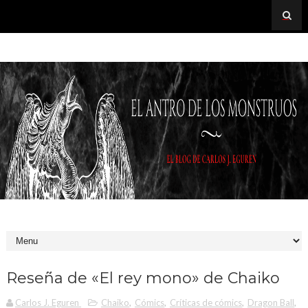
Reseña de «El rey mono» de Chaiko
Carlos J. Eguren
Chaiko
,
Cómics
,
Críticas de cómics
,
Dragon Ball
,