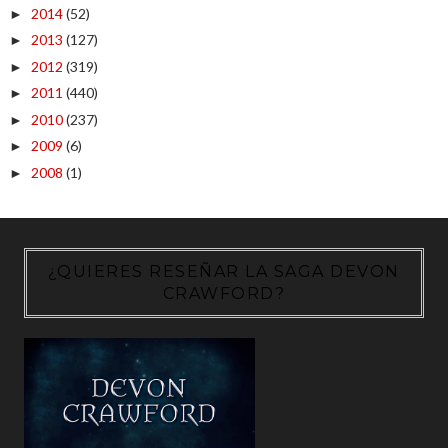
2014
(52)
►
2013
(127)
►
2012
(319)
►
2011
(440)
►
2010
(237)
►
2009
(6)
►
2008
(1)
►
¿QUIERES RESEÑAR LA SAGA DEVON
CRAWFORD?