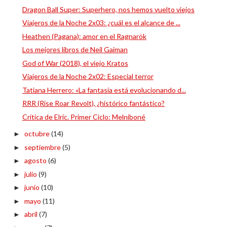
Dragon Ball Super: Superhero, nos hemos vuelto viejos
Viajeros de la Noche 2x03: ¿cuál es el alcance de ...
Heathen (Pagana): amor en el Ragnarök
Los mejores libros de Neil Gaiman
God of War (2018), el viejo Kratos
Viajeros de la Noche 2x02: Especial terror
Tatiana Herrero: «La fantasía está evolucionando d...
RRR (Rise Roar Revolt), ¿histórico fantástico?
Crítica de Elric. Primer Ciclo: Melniboné
octubre
(14)
►
septiembre
(5)
►
agosto
(6)
►
julio
(9)
►
junio
(10)
►
mayo
(11)
►
abril
(7)
►