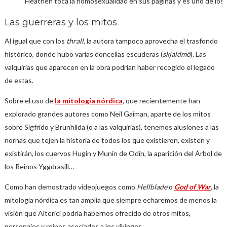
Heathen toca la homosexualidad en sus páginas y es uno de los 
Las guerreras y los mitos
Al igual que con los
thrall
, la autora tampoco aprovecha el trasfondo
histórico, donde hubo varias doncellas escuderas (
skjaldmö
). Las
valquirias que aparecen en la obra podrían haber recogido el legado
de estas.
Sobre el uso de
la mitología nórdica
, que recientemente han
explorado grandes autores como Neil Gaiman, aparte de los mitos
sobre Sigfrido y Brunhilda (o a las valquirias), tenemos alusiones a las
nornas que tejen la historia de todos los que existieron, existen y
existirán, los cuervos Hugin y Munin de Odín, la aparición del Árbol de
los Reinos Yggdrasill…
Como han demostrado videojuegos como
Hellblade
o
God of War
, la
mitología nórdica es tan amplia que siempre echaremos de menos la
visión que Alterici podría habernos ofrecido de otros mitos,
personajes y reinos asociados a los vikingos.