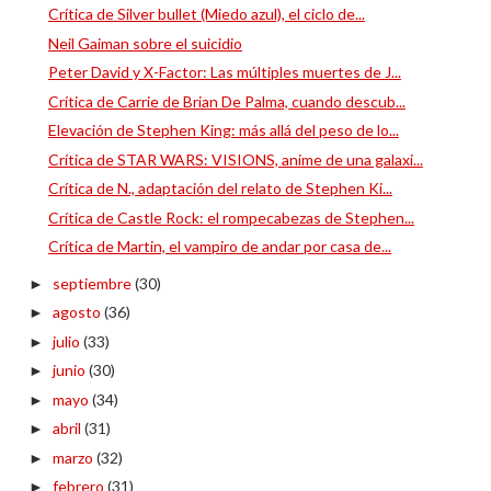
Crítica de Silver bullet (Miedo azul), el ciclo de...
Neil Gaiman sobre el suicidio
Peter David y X-Factor: Las múltiples muertes de J...
Crítica de Carrie de Brian De Palma, cuando descub...
Elevación de Stephen King: más allá del peso de lo...
Crítica de STAR WARS: VISIONS, anime de una galaxi...
Crítica de N., adaptación del relato de Stephen Ki...
Crítica de Castle Rock: el rompecabezas de Stephen...
Crítica de Martin, el vampiro de andar por casa de...
septiembre
(30)
►
agosto
(36)
►
julio
(33)
►
junio
(30)
►
mayo
(34)
►
abril
(31)
►
marzo
(32)
►
febrero
(31)
►