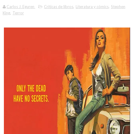
Carlos J. Eguren
Críticas de libros
,
Literatura y cómics
,
Stephen
King
,
Terror