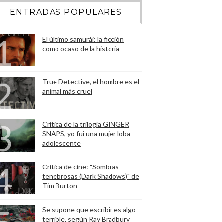
ENTRADAS POPULARES
El último samurái: la ficción
como ocaso de la historia
True Detective, el hombre es el
animal más cruel
Crítica de la trilogía GINGER
SNAPS, yo fui una mujer loba
adolescente
Crítica de cine: "Sombras
tenebrosas (Dark Shadows)" de
Tim Burton
Se supone que escribir es algo
terrible, según Ray Bradbury