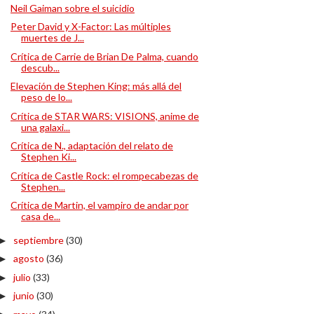
Neil Gaiman sobre el suicidio
Peter David y X-Factor: Las múltiples
muertes de J...
Crítica de Carrie de Brian De Palma, cuando
descub...
Elevación de Stephen King: más allá del
peso de lo...
Crítica de STAR WARS: VISIONS, anime de
una galaxi...
Crítica de N., adaptación del relato de
Stephen Ki...
Crítica de Castle Rock: el rompecabezas de
Stephen...
Crítica de Martin, el vampiro de andar por
casa de...
septiembre
(30)
►
agosto
(36)
►
julio
(33)
►
junio
(30)
►