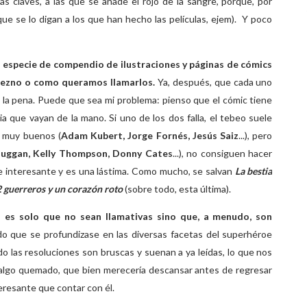
s claves, a las que se añade el rojo de la sangre, porque, por
ue se lo digan a los que han hecho las películas, ejem). Y poco
 especie de compendio de ilustraciones y páginas de cómics
bezno o como queramos llamarlos.
Ya, después, que cada uno
n la pena. Puede que sea mi problema: pienso que el cómic tiene
a que vayan de la mano. Si uno de los dos falla, el tebeo suele
s muy buenos (
Adam Kubert, Jorge Fornés, Jesús Saiz
...), pero
uggan, Kelly Thompson, Donny Cates
...), no consiguen hacer
e interesante y es una lástima. Como mucho, se salvan
La bestia
2
guerreros y un corazón roto
(sobre todo, esta última).
o es solo que no sean llamativas sino que, a menudo, son
do que se profundizase en las diversas facetas del superhéroe
o las resoluciones son bruscas y suenan a ya leídas, lo que nos
algo quemado, que bien merecería descansar antes de regresar
eresante que contar con él.