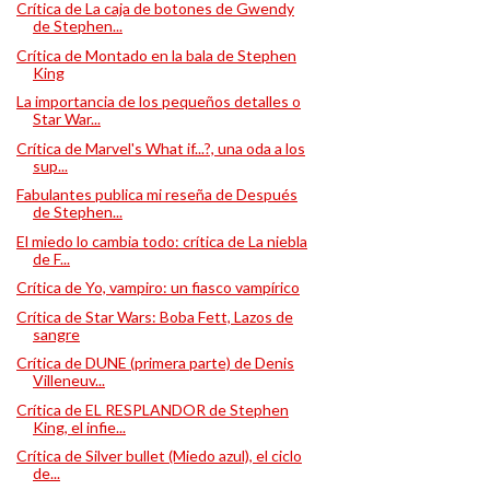
Crítica de La caja de botones de Gwendy
de Stephen...
Crítica de Montado en la bala de Stephen
King
La importancia de los pequeños detalles o
Star War...
Crítica de Marvel's What if...?, una oda a los
sup...
Fabulantes publica mi reseña de Después
de Stephen...
El miedo lo cambia todo: crítica de La niebla
de F...
Crítica de Yo, vampiro: un fiasco vampírico
Crítica de Star Wars: Boba Fett, Lazos de
sangre
Crítica de DUNE (primera parte) de Denis
Villeneuv...
Crítica de EL RESPLANDOR de Stephen
King, el infie...
Crítica de Silver bullet (Miedo azul), el ciclo
de...