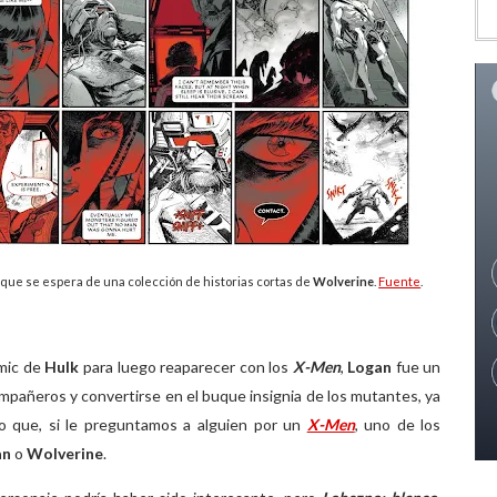
 que se espera de una colección de historias cortas de
Wolverine
.
Fuente
.
ómic de
Hulk
para luego reaparecer con los
X-Men
,
Logan
fue un
mpañeros y convertirse en el buque insignia de los mutantes, ya
ño que, si le preguntamos a alguien por un
X-Men
, uno de los
an
o
Wolverine
.