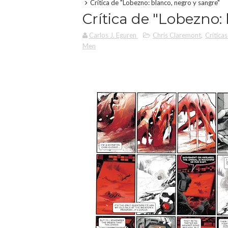
Crítica de "Lobezno: blanco, negro y sangre"
Crítica de "Lobezno:
Carlos J. Eguren
Chris Claremont
,
Crítica
Men