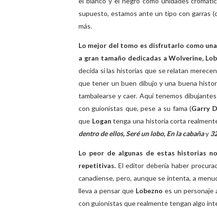
el blanco y el negro como unidades cromática
supuesto, estamos ante un tipo con garras (q
más.
Lo mejor del tomo es disfrutarlo como una
a gran tamaño dedicadas a Wolverine, Lo
decida si las historias que se relatan merece
que tener un buen dibujo y una buena histori
tambalearse y caer. Aquí tenemos dibujante
con guionistas que, pese a su fama (
Garry D
que
Logan
tenga una historia corta realment
dentro de ellos, Seré un lobo, En la cabaña
y
3
Lo peor de algunas de estas historias n
repetitivas.
El editor debería haber procura
canadiense, pero, aunque se intenta, a menud
lleva a pensar que
Lobezno
es un personaje 
con guionistas que realmente tengan algo int