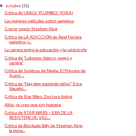
octubre
(31)
▼
Crítica de USAGI YOJIMBO: YOKAI
Las mejores películas sobre vampiros
Crecer según Stephen King
Crítica de LA ADICCIÓN de Abel Ferrara,
vampiros y...
La carrera entre la educación y la catástrofe
Crítica de "Lobezno: blanco, negro y
sangre"
Crítica de Sombras de Magia: El Príncipe de
Acero,...
Crítica de "Hay algo matando niños", Erica
Slaught...
Crítica de Star Wars: Doctora Aphra
Alita: yo creo que soy humana
Crítica de STAR WARS – ERA DE LA
RESISTENCIA: VILL...
Crítica de Blockade Billy de Stephen King,
la mora...