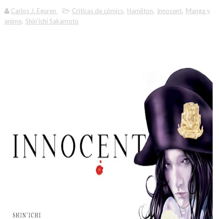
Carlos J. Eguren
Críticas de cómics
,
Hamilton
,
Innocent
,
Manga y
anime
,
Shin'ichi Sakamoto