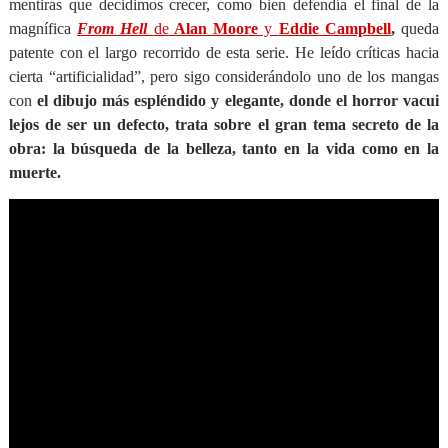
mentiras que decidimos crecer, como bien defendía el final de la
magnífica
From Hell
de
Alan Moore
y
Eddie Campbell
,
queda
patente con el largo recorrido de esta serie. He leído críticas hacia
cierta “artificialidad”, pero sigo considerándolo uno de los mangas
con
el dibujo más espléndido y elegante, donde el horror vacui
lejos de ser un defecto, trata sobre el gran tema secreto de la
obra: la búsqueda de la belleza, tanto en la vida como en la
muerte.