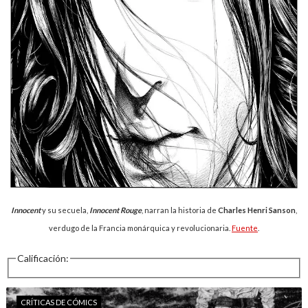
Innocent
y su secuela,
Innocent Rouge
, narran la historia de
Charles Henri Sanson
,
verdugo de la Francia monárquica y revolucionaria.
Fuente
.
Calificación:
CRÍTICAS DE CÓMICS