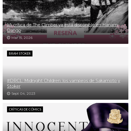
Mi crítica de The Climber ya está disponible en Hanami
Dango
Mar 15, 2026
BRAM STOKER
#DRCL: Midnight Children: los vampiros de Sakamoto y
Stoker
Sept 04, 2023
CRÍTICAS DE CÓMICS