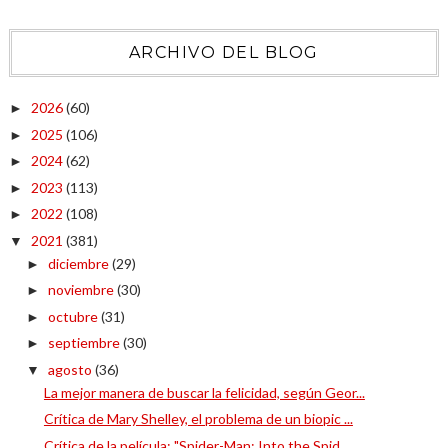
ARCHIVO DEL BLOG
2026
(60)
►
2025
(106)
►
2024
(62)
►
2023
(113)
►
2022
(108)
►
2021
(381)
▼
diciembre
(29)
►
noviembre
(30)
►
octubre
(31)
►
septiembre
(30)
►
agosto
(36)
▼
La mejor manera de buscar la felicidad, según Geor...
Crítica de Mary Shelley, el problema de un biopic ...
Crítica de la película: "Spider-Man: Into the Spid...