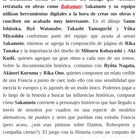
retratada en obras como
Bakuman
: Sakamoto y su equipo
utilizan herramientas digitales a la hora de crear sus obras y
conciben un acabado muy interesante.
En el dibujo
Samu
Ishizuka, Ryô Watanabe, Takashi Yamaguchi
y
Yûka
Miyashita
conforman parte del equipo que ayuda al sensei
Sakamoto
, mientras se agrega la composición de página de
Rika
Tanaka
y la importancia del diseño de
Mitsuru Kobayashi
y
Aki
Kudô
, quienes agregan un gran ritmo a cada uno de sus tomos.
Sobre la documentación histórica, contamos con
Ryûta Nagata,
Akinori Kuruma
y
Rika Ono
, quienes componen un relato creíble
de una Francia a punto de caer, todo ello con una sensibilidad que
mezcla lo europeo y lo japonés de un modo único. Podemos jugar a
lo largo de la historia a buscar las influencias históricas, comparar
cómo
Sakamoto
convierte a personajes históricos que han llegado a
través de nosotros por cuadros en una especie de modelos
alternativos, de
punkies
y seres que pueblan esta extraña Francia
(pero acaso, ¿son esas pinturas sobre Danton, Robespierre y
compañía ciertas?). El juego con la Historia como un conjunto de