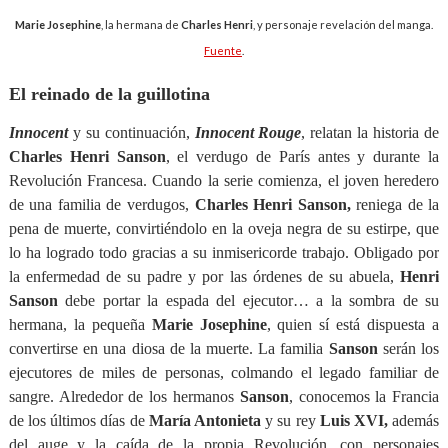
Marie Josephine
, la hermana de
Charles Henri
, y personaje revelación del manga.
Fuente
.
El reinado de la guillotina
Innocent
y su continuación,
Innocent Rouge
, relatan la historia de
Charles Henri Sanson
, el verdugo de París antes y durante la
Revolución Francesa. Cuando la serie comienza, el joven heredero
de una familia de verdugos,
Charles Henri Sanson,
reniega de la
pena de muerte, convirtiéndolo en la oveja negra de su estirpe, que
lo ha logrado todo gracias a su inmisericorde trabajo. Obligado por
la enfermedad de su padre y por las órdenes de su abuela,
Henri
Sanson
debe portar la espada del ejecutor… a la sombra de su
hermana, la pequeña
Marie Josephine
, quien sí está dispuesta a
convertirse en una diosa de la muerte. La familia
Sanson
serán los
ejecutores de miles de personas, colmando el legado familiar de
sangre. Alrededor de los hermanos
Sanson
, conocemos la Francia
de los últimos días de
María Antonieta
y su rey
Luis XVI,
además
del auge y la caída de la propia Revolución, con personajes