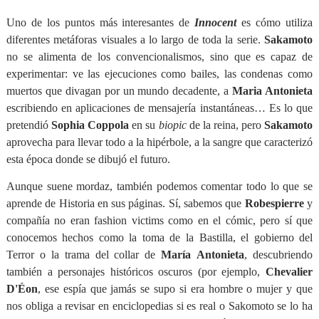
Uno de los puntos más interesantes de
Innocent
es cómo utiliza
diferentes metáforas visuales a lo largo de toda la serie.
Sakamoto
no se alimenta de los convencionalismos, sino que es capaz de
experimentar: ve las ejecuciones como bailes, las condenas como
muertos que divagan por un mundo decadente, a
Maria Antonieta
escribiendo en aplicaciones de mensajería instantáneas… Es lo que
pretendió
Sophia Coppola
en su
biopic
de la reina, pero
Sakamoto
aprovecha para llevar todo a la hipérbole, a la sangre que caracterizó
esta época donde se dibujó el futuro.
Aunque suene mordaz, también podemos comentar todo lo que se
aprende de Historia en sus páginas. Sí, sabemos que
Robespierre
y
compañía no eran fashion victims como en el cómic, pero sí que
conocemos hechos como la toma de la Bastilla, el gobierno del
Terror o la trama del collar de
María
Antonieta
, descubriendo
también a personajes históricos oscuros (por ejemplo,
Chevalier
D'Éon
, ese espía que jamás se supo si era hombre o mujer y que
nos obliga a revisar en enciclopedias si es real o Sakomoto se lo ha