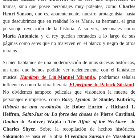
tramas, sino que posee personajes muy potentes, como
Charles
Henri Sanson
, que es, aparentemente, nuestro protagonista, hasta
que descubrimos que en realidad lo es Marie, su hermana, el gran
personaje revelación de la historia. A su vez, personajes como
María Antonieta
y el rey quedan retratados a lo largo de sus
páginas como seres que no malviven en el blanco y negro de otros
retratos.
Si bien hablamos de una modernización de unos sucesos históricos,
un tema que hemos podido ver recientemente con el fantástico
musical
Hamilton
de
Lin-Manuel Miranda
, podríamos señalar
influencias como la obra literaria
El perfume
de
Patrick Süskind
.
No olvidemos tampoco películas que visionaron la muerte de
personajes e imperios, como
Barry Lyndon
de
Stanley Kubrick
,
Historia de una revolución
de
Rober Enrico
y
Richard T.
Heffron
,
Saint-Just ou La force des choses
de
Pierre Cardinal
,
Danton
de
Andrzej Wajda
o
The Affair of the Necklace
de
Charles Shyer
. Sobre la recopilación de hechos históricos,
Sakamoto
se basa en la obra
El verdugo Sanson
de
Masakatsu