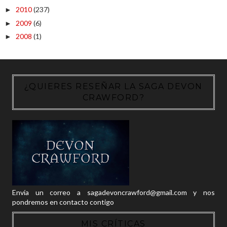
2010
(237)
►
2009
(6)
►
2008
(1)
►
¿QUIERES RESEÑAR LA SAGA DEVON
CRAWFORD?
Envía un correo a sagadevoncrawford@gmail.com y nos
pondremos en contacto contigo
MIS CRÍTICAS