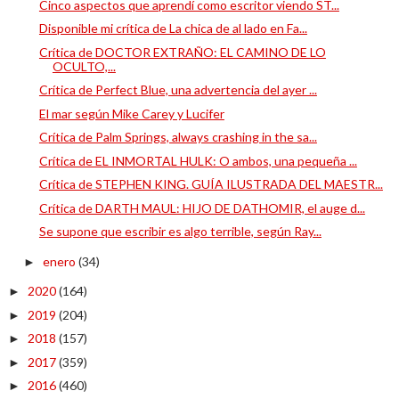
Cinco aspectos que aprendí como escritor viendo ST...
Disponible mi crítica de La chica de al lado en Fa...
Crítica de DOCTOR EXTRAÑO: EL CAMINO DE LO
OCULTO,...
Crítica de Perfect Blue, una advertencia del ayer ...
El mar según Mike Carey y Lucifer
Crítica de Palm Springs, always crashing in the sa...
Crítica de EL INMORTAL HULK: O ambos, una pequeña ...
Crítica de STEPHEN KING. GUÍA ILUSTRADA DEL MAESTR...
Crítica de DARTH MAUL: HIJO DE DATHOMIR, el auge d...
Se supone que escribir es algo terrible, según Ray...
enero
(34)
►
2020
(164)
►
2019
(204)
►
2018
(157)
►
2017
(359)
►
2016
(460)
►