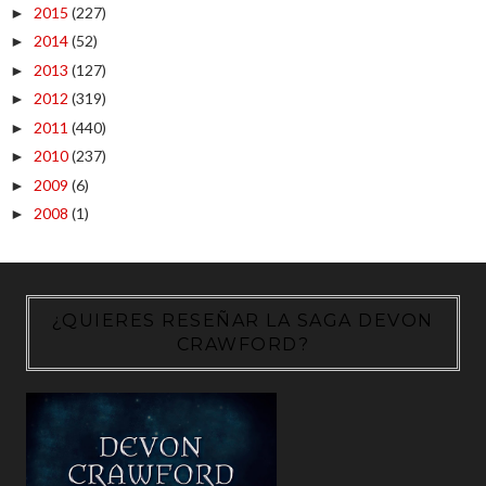
2015
(227)
►
2014
(52)
►
2013
(127)
►
2012
(319)
►
2011
(440)
►
2010
(237)
►
2009
(6)
►
2008
(1)
►
¿QUIERES RESEÑAR LA SAGA DEVON
CRAWFORD?