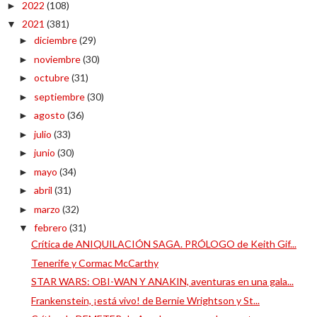
2022
(108)
►
2021
(381)
▼
diciembre
(29)
►
noviembre
(30)
►
octubre
(31)
►
septiembre
(30)
►
agosto
(36)
►
julio
(33)
►
junio
(30)
►
mayo
(34)
►
abril
(31)
►
marzo
(32)
►
febrero
(31)
▼
Crítica de ANIQUILACIÓN SAGA. PRÓLOGO de Keith Gif...
Tenerife y Cormac McCarthy
STAR WARS: OBI-WAN Y ANAKIN, aventuras en una gala...
Frankenstein, ¡está vivo! de Bernie Wrightson y St...