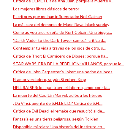
Crítica de DEMETER de Ana Juan, porque la muerte v...
Los mejores libros clásicos de terror
Escritores que me han influenciado: Neil Gaiman
La máscara del demonio de Mario Bava: black sunday
Come as you are: reseña de Kurt Cobain. Una biogra...
"Darth Vader to the Dark Tower came...": crítica d...
Contemplar tu vida a través de los ojos de otro, s...
Crítica de Thor: El Carnicero de Dioses: porque ha...
STAR WARS. ERA DE LA REBELIÓN: VILLANOS, porque lo...
Crítica de John Carpenter's Joker: una noche de locos
El amor verdadero, según Stephen King
HELLRAISER: los que traen el infierno, amor consta...
La muerte del Capitán Marvel: adiós a los héroes
¿Da Vinci, agente de S.H.I.E.L.D.? Crítica de S.H....
Crítica de Evil Dead, el remake que resucitó al de...
Fantasía es una tierra peligrosa, según Tolkien
Disponible mi relato Una historia del instituto en...