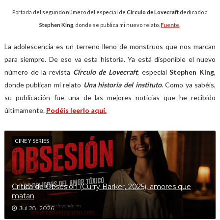
Portada del segundo número del especial de
Círculo de Lovecraft
dedicado a
Stephen King
, donde se publica mi nuevo relato.
Fuente
.
La adolescencia es un terreno lleno de monstruos que nos marcan
para siempre. De eso va esta historia. Ya está disponible el nuevo
número de la revista
Círculo de Lovecraft
, especial
Stephen King
,
donde publican mi relato
Una historia del instituto
. Como ya sabéis,
su publicación fue una de las mejores noticias que he recibido
últimamente.
Podéis leerlo aquí.
CINE Y SERIES
Crítica de Obsesión (Curry Barker, 2025), amores que
matan
Jul 28, 2026