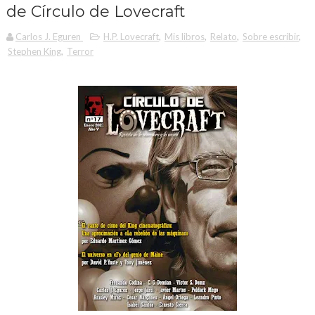
de Círculo de Lovecraft
Carlos J. Eguren
H.P. Lovecraft
,
Mis libros
,
Relato
,
Sobre escribir
,
Stephen King
,
Terror