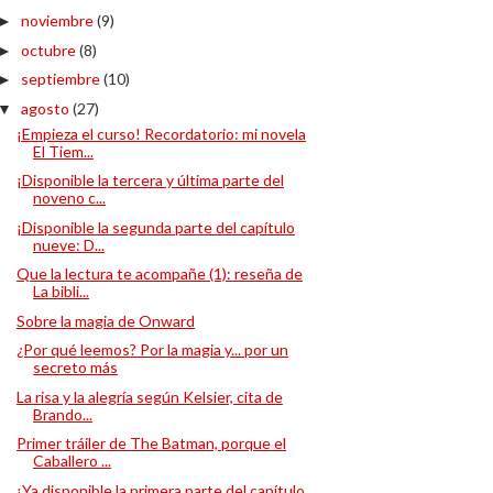
noviembre
(9)
►
octubre
(8)
►
septiembre
(10)
►
agosto
(27)
▼
¡Empieza el curso! Recordatorio: mi novela
El Tiem...
¡Disponible la tercera y última parte del
noveno c...
¡Disponible la segunda parte del capítulo
nueve: D...
Que la lectura te acompañe (1): reseña de
La bibli...
Sobre la magia de Onward
¿Por qué leemos? Por la magia y... por un
secreto más
La risa y la alegría según Kelsier, cita de
Brando...
Primer tráiler de The Batman, porque el
Caballero ...
¡Ya disponible la primera parte del capítulo