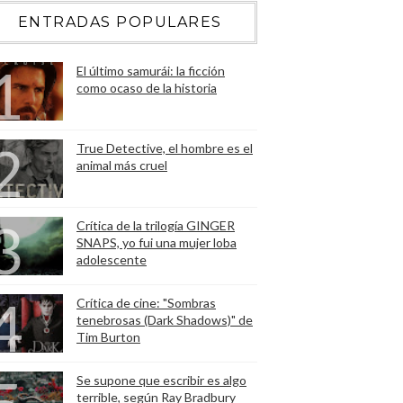
ENTRADAS POPULARES
El último samurái: la ficción
como ocaso de la historia
True Detective, el hombre es el
animal más cruel
Crítica de la trilogía GINGER
SNAPS, yo fui una mujer loba
adolescente
Crítica de cine: "Sombras
tenebrosas (Dark Shadows)" de
Tim Burton
Se supone que escribir es algo
terrible, según Ray Bradbury