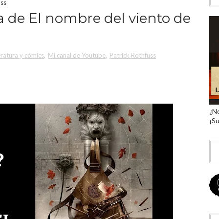
uss
a de El nombre del viento de
eratura y cómics
,
Mi canal de Youtube
,
Patrick Rothfuss
¿No
¡Su