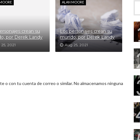
 MOORE
ALAN MOORE
ersonajes crean su
Los personajes crean su
o, por Derek Landy
mundo, por Derek Landy
 25, 2021
Aug 25, 2021
 o con tu cuenta de correo o similar. No almacenamos ninguna