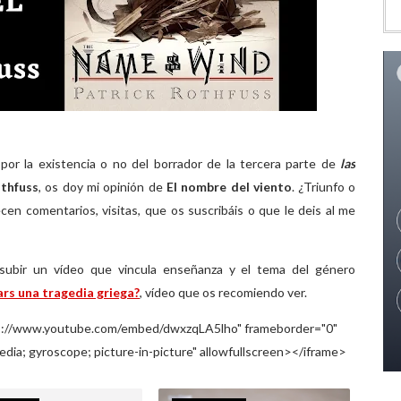
 por la existencia o no del borrador de la tercera parte de
las
othfuss
, os doy mi opinión de
El nombre del viento
. ¿Triunfo o
en comentarios, visitas, que os suscribáis o que le deis al me
subir un vídeo que vincula enseñanza y el tema del género
ars una tragedia griega?
, vídeo que os recomiendo ver.
ps://www.youtube.com/embed/dwxzqLA5lho" frameborder="0"
dia; gyroscope; picture-in-picture" allowfullscreen></iframe>