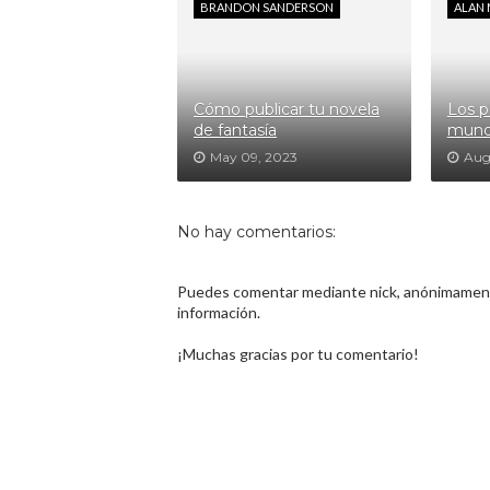
BRANDON SANDERSON
ALAN
Cómo publicar tu novela
Los p
de fantasía
mund
May 09, 2023
Aug
No hay comentarios:
Puedes comentar mediante nick, anónimamente
información.
¡Muchas gracias por tu comentario!