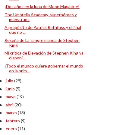
¡Dos años en la luna de Moon Magazine!
The Umbrella Academy, superhéroes y
monstruos
A propósito de Patrick Rothfuss y el final
que no ...
Reseña de La sangre manda de Stephen
King
Mi crítica de Elevación de Stephen King ya
disponi...
¡Todo el mundo quiere gobernar el mundo
en la prim...
julio
(29)
►
junio
(5)
►
mayo
(19)
►
abril
(20)
►
marzo
(13)
►
febrero
(9)
►
enero
(11)
►