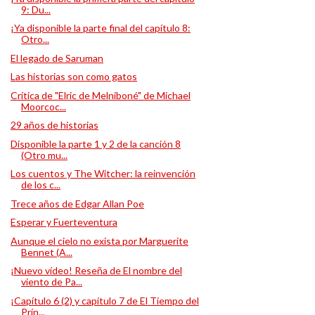
9: Du...
¡Ya disponible la parte final del capítulo 8:
Otro...
El legado de Saruman
Las historias son como gatos
Crítica de "Elric de Melniboné" de Michael
Moorcoc...
29 años de historias
Disponible la parte 1 y 2 de la canción 8
(Otro mu...
Los cuentos y The Witcher: la reinvención
de los c...
Trece años de Edgar Allan Poe
Esperar y Fuerteventura
Aunque el cielo no exista por Marguerite
Bennet (A...
¡Nuevo vídeo! Reseña de El nombre del
viento de Pa...
¡Capítulo 6 (2) y capítulo 7 de El Tiempo del
Prín...