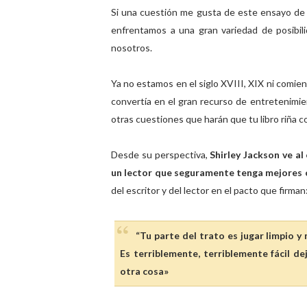
Si una cuestión me gusta de este ensayo d
enfrentamos a una gran variedad de posibi
nosotros.
Ya no estamos en el siglo XVIII, XIX ni comie
convertía en el gran recurso de entretenimien
otras cuestiones que harán que tu libro riña 
Desde su perspectiva,
Shirley Jackson ve al
un lector que seguramente tenga mejores c
del escritor y del lector en el pacto que firman
“Tu parte del trato es jugar limpio y
Es terriblemente, terriblemente fácil de
otra cosa»