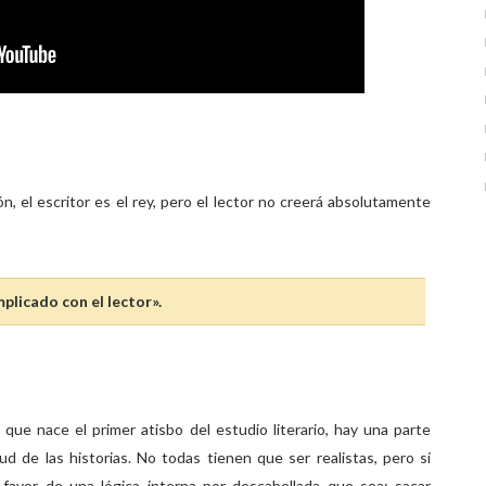
ón, el escritor es el rey, pero el lector no creerá absolutamente
plicado con el lector».
 que nace el primer atisbo del estudio literario, hay una parte
ud de las historias. No todas tienen que ser realistas, pero sí
favor de una lógica interna por descabellada que sea; sacar