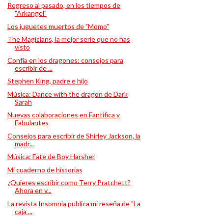
Regreso al pasado, en los tiempos de
"Arkangel"
Los juguetes muertos de "Momo"
The Magicians, la mejor serie que no has
visto
Confía en los dragones: consejos para
escribir de ...
Stephen King, padre e hijo
Música: Dance with the dragon de Dark
Sarah
Nuevas colaboraciones en Fantífica y
Fabulantes
Consejos para escribir de Shirley Jackson, la
madr...
Música: Fate de Boy Harsher
Mi cuaderno de historias
¿Quieres escribir como Terry Pratchett?
Ahora en v...
La revista Insomnia publica mi reseña de "La
caja ...