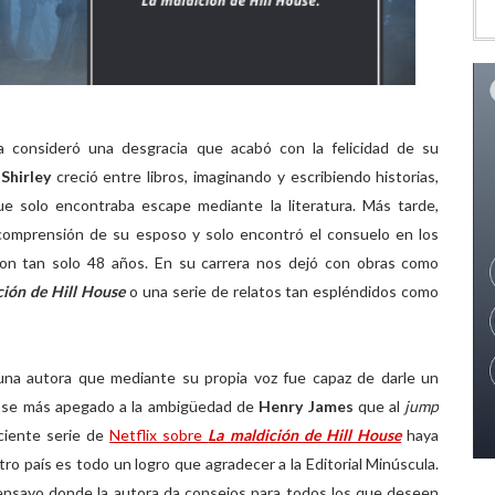
a consideró una desgracia que acabó con la felicidad de su
n
Shirley
creció entre libros, imaginando y escribiendo historias,
que solo encontraba escape mediante la literatura. Más tarde,
 comprensión de su esposo y solo encontró el consuelo en los
ó con tan solo 48 años. En su carrera nos dejó con obras como
ción de Hill House
o una serie de relatos tan espléndidos como
una autora que mediante su propia voz fue capaz de darle un
ndose más apegado a la ambigüedad de
Henry James
que al
jump
eciente serie de
Netflix sobre
La maldición de Hill House
haya
o país es todo un logro que agradecer a la Editorial Minúscula.
 ensayo donde la autora da consejos para todos los que deseen