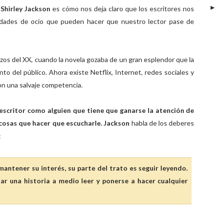
e
Shirley Jackson
es cómo nos deja claro que los escritores nos
lidades de ocio que pueden hacer que nuestro lector pase de
nzos del XX, cuando la novela gozaba de un gran esplendor que la
to del público. Ahora existe Netflix, Internet, redes sociales y
con una salvaje competencia.
 escritor como alguien que tiene que ganarse la atención de
osas que hacer que escucharle.
Jackson
habla de los deberes
:
 mantener su interés, su parte del trato es seguir leyendo.
jar una historia a medio leer y ponerse a hacer cualquier