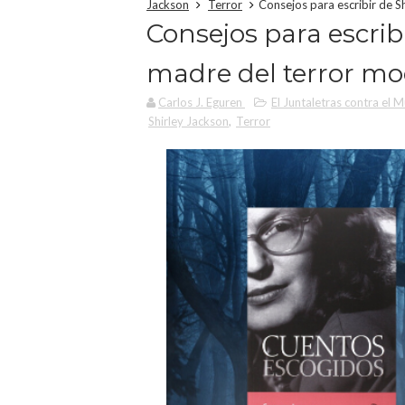
Jackson
Terror
Consejos para escribir de S
Consejos para escribi
madre del terror m
Carlos J. Eguren
El Juntaletras contra el 
Shirley Jackson
,
Terror