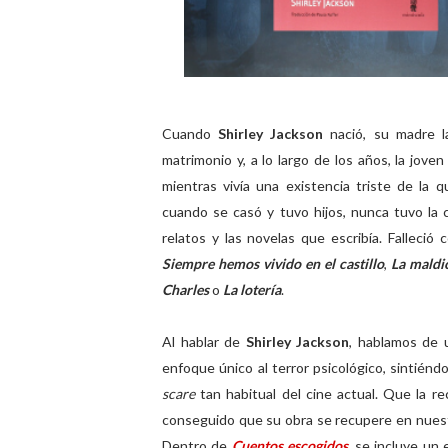
Cuando
Shirley Jackson
nació, su madre l
matrimonio y, a lo largo de los años, la jove
mientras vivía una existencia triste de la 
cuando se casó y tuvo hijos, nunca tuvo la
relatos y las novelas que escribía. Falleci
Siempre hemos vivido en el castillo
,
La maldi
Charles
o
La lotería
.
Al hablar de
Shirley Jackson
, hablamos de 
enfoque único al terror psicológico, sintié
scare
tan habitual del cine actual. Que la r
conseguido que su obra se recupere en nuestr
Dentro de
Cuentos escogidos
, se incluye un