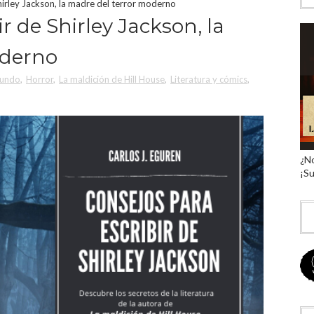
hirley Jackson, la madre del terror moderno
r de Shirley Jackson, la
oderno
Mundo
,
Horror
,
La maldición de Hill House
,
Literatura y cómics
,
¿No
¡Su