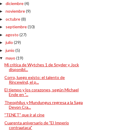
diciembre
(4)
►
noviembre
(9)
►
octubre
(8)
►
septiembre
(10)
►
agosto
(27)
►
julio
(29)
►
junio
(5)
►
mayo
(19)
▼
Mi crítica de Wytches 1 de Snyder y Jock
disponibl...
Corro, luego existo: el talento de
Rincewind, el p...
El tiempo y los corazones, según Michael
Ende en "...
Theophilus y Mundungus regresa a la Saga
Devon Cra...
"TENET" que ir al cine
Cuarenta aniversario de "El Imperio
contraataca"