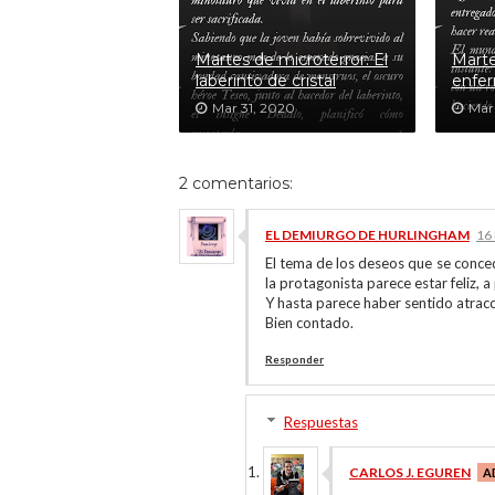
Martes de microterror: El
Marte
laberinto de cristal
enfer
Mar 31, 2020
Mar
2 comentarios:
EL DEMIURGO DE HURLINGHAM
16
El tema de los deseos que se conce
la protagonista parece estar feliz, 
Y hasta parece haber sentido atracc
Bien contado.
Responder
Respuestas
CARLOS J. EGUREN