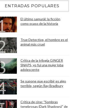
ENTRADAS POPULARES
El último samurái: la ficción
como ocaso de la historia
True Detective, el hombre es el
animal más cruel
Crítica de la trilogía GINGER
SNAPS, yo fui una mujer loba
adolescente
Se supone que escribir es algo
terrible, según Ray Bradbury
Crítica de cine: "Sombras
tenebrosas (Dark Shadows)" de