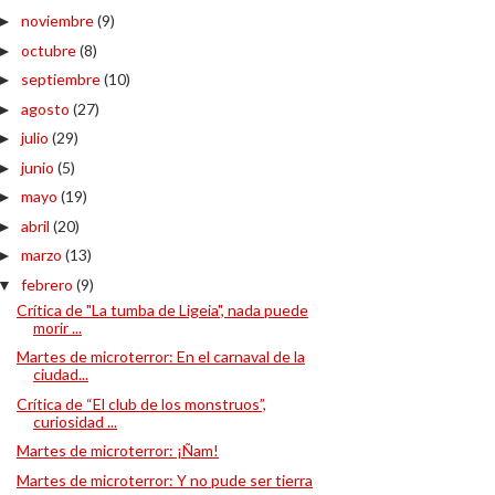
noviembre
(9)
►
octubre
(8)
►
septiembre
(10)
►
agosto
(27)
►
julio
(29)
►
junio
(5)
►
mayo
(19)
►
abril
(20)
►
marzo
(13)
►
febrero
(9)
▼
Crítica de "La tumba de Ligeia", nada puede
morir ...
Martes de microterror: En el carnaval de la
ciudad...
Crítica de “El club de los monstruos”,
curiosidad ...
Martes de microterror: ¡Ñam!
Martes de microterror: Y no pude ser tierra