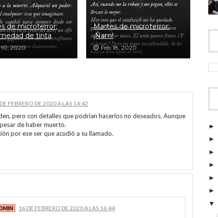
s de microterror:
Martes de microterror:
medad de tinta
¡Ñam!
 10, 2020
Feb 18, 2020
 DE FEBRERO DE 2020 A LAS 14:42
den, pero con detalles que podrían hacerlos no deseados. Aunque
a pesar de haber muerto.
ión por ese ser que acudió a su llamado.
16 DE FEBRERO DE 2020 A LAS 16:44