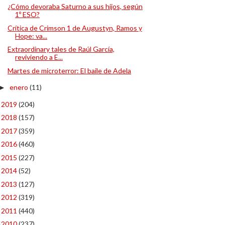
¿Cómo devoraba Saturno a sus hijos, según
1º ESO?
Crítica de Crimson 1 de Augustyn, Ramos y
Hope: va...
Extraordinary tales de Raúl García,
reviviendo a E...
Martes de microterror: El baile de Adela
enero
(11)
►
2019
(204)
►
2018
(157)
►
2017
(359)
►
2016
(460)
►
2015
(227)
►
2014
(52)
►
2013
(127)
►
2012
(319)
►
2011
(440)
►
2010
(237)
►