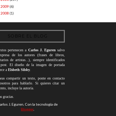
2009
(6)
►
2008
(1)
►
SOBRE EL BLOG
extos pertenecen a
Carlos J. Eguren
salvo
expresa de los autores (frases de libros,
arios de artistas...), siempre identificados
 post. El diseño de la imagen de portada
nece a
Elsbeth Silsby
.
seas compartir un texto, ponte en contacto
osotros para hablarlo. Si quieres citar un
nto, incluye la autoría.
 gracias.
arlos J. Eguren. Con la tecnología de
Blogger
.