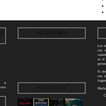
GA
SEGUIDORES
Los t
cita 
coment
en el
perte
Si de
con n
fragme
 a
nos
MIS CRÍTICAS
Muchas
C