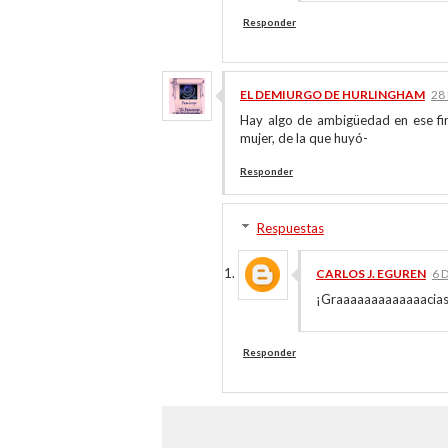
Responder
EL DEMIURGO DE HURLINGHAM
28
Hay algo de ambigüedad en ese fin
mujer, de la que huyó-
Responder
Respuestas
CARLOS J. EGUREN
6 
¡Graaaaaaaaaaaaacias
Responder