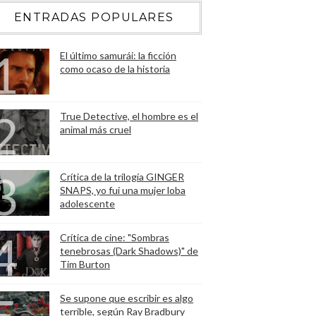
ENTRADAS POPULARES
El último samurái: la ficción
como ocaso de la historia
True Detective, el hombre es el
animal más cruel
Crítica de la trilogía GINGER
SNAPS, yo fui una mujer loba
adolescente
Crítica de cine: "Sombras
tenebrosas (Dark Shadows)" de
Tim Burton
Se supone que escribir es algo
terrible, según Ray Bradbury