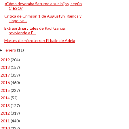
¿Cómo devoraba Saturno a sus hijos, según
1º ESO?
Crítica de Crimson 1 de Augustyn, Ramos y
Hope: va...
Extraordinary tales de Raúl García,
reviviendo a E...
Martes de microterror: El baile de Adela
enero
(11)
►
2019
(204)
►
2018
(157)
►
2017
(359)
►
2016
(460)
►
2015
(227)
►
2014
(52)
►
2013
(127)
►
2012
(319)
►
2011
(440)
►
2010
(237)
►