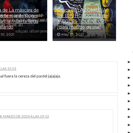
ca de La máscara de
Crítica de LA COMEDIA
erte roja de Roger
DE LOS HORRORES de
n, la muerte llega
JACQUES TOURNEUR,
allando
¿para morirse de risa?
10, 2021
May 29, 2021
 LAS 15:01
l fuera la cereza del pastel jajajaja.
DE MARZO DE 2020 A LAS 19:13