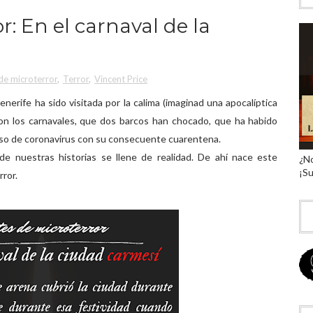
r: En el carnaval de la
de microterror
,
Terror
,
Vincent Price
Tenerife ha sido visitada por la calima (imaginad una apocalíptica
con los carnavales, que dos barcos han chocado, que ha habido
caso de coronavirus con su consecuente cuarentena.
e nuestras historias se llene de realidad. De ahí nace este
¿No
¡Su
rror.