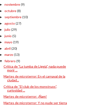
noviembre
(9)
►
octubre
(8)
►
septiembre
(10)
►
agosto
(27)
►
julio
(29)
►
junio
(5)
►
mayo
(19)
►
abril
(20)
►
marzo
(13)
►
febrero
(9)
▼
Crítica de "La tumba de Ligeia", nada puede
morir ...
Martes de microterror: En el carnaval de la
ciudad...
Crítica de “El club de los monstruos”,
curiosidad ...
Martes de microterror: ¡Ñam!
Martes de microterror: Y no pude ser tierra