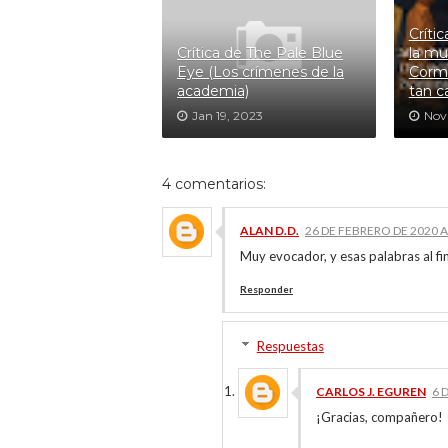
Críti
Crítica de The Pale Blue
la mu
Eye (Los crímenes de la
Corma
academia)
tan c
Jan 19, 2023
Nov 
4 comentarios:
ALAN D.D.
26 DE FEBRERO DE 2020 A
Muy evocador, y esas palabras al fina
Responder
Respuestas
CARLOS J. EGUREN
6 
¡Gracias, compañero!