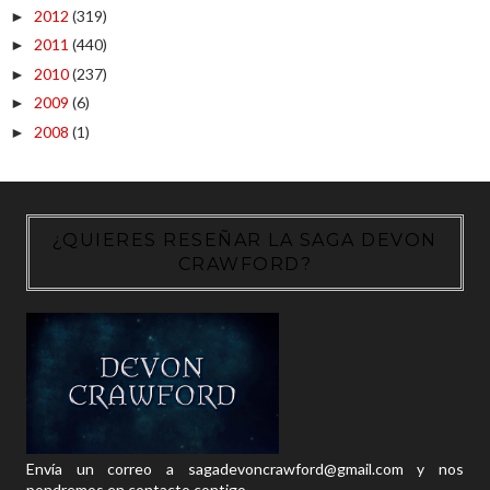
2012
(319)
►
2011
(440)
►
2010
(237)
►
2009
(6)
►
2008
(1)
►
¿QUIERES RESEÑAR LA SAGA DEVON
CRAWFORD?
Envía un correo a sagadevoncrawford@gmail.com y nos
pondremos en contacto contigo