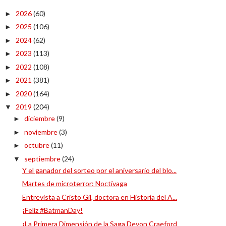
2026
(60)
►
2025
(106)
►
2024
(62)
►
2023
(113)
►
2022
(108)
►
2021
(381)
►
2020
(164)
►
2019
(204)
▼
diciembre
(9)
►
noviembre
(3)
►
octubre
(11)
►
septiembre
(24)
▼
Y el ganador del sorteo por el aniversario del blo...
Martes de microterror: Noctívaga
Entrevista a Cristo Gil, doctora en Historia del A...
¡Feliz #BatmanDay!
¡La Primera Dimensión de la Saga Devon Craeford