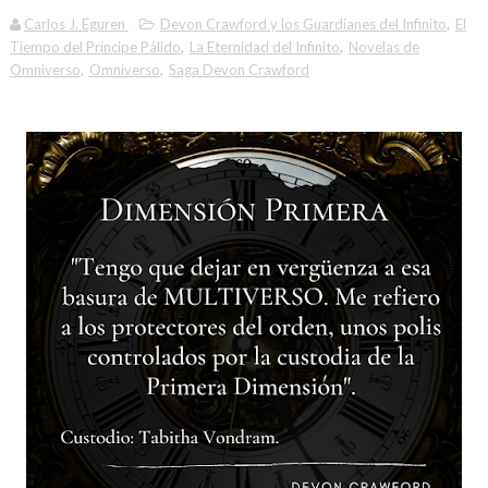
Carlos J. Eguren
Devon Crawford y los Guardianes del Infinito
,
El
Tiempo del Príncipe Pálido
,
La Eternidad del Infinito
,
Novelas de
Omniverso
,
Omniverso
,
Saga Devon Crawford