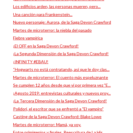
Los edificios arden, las personas mueren, pero...
Una canción para Frankenstein...
Nuevo personaje: Aurora, de la Saga Devon Crawford
Martes de microterror: la niebla del pasado
Fiebre vampírica
¡El OFF en la Saga Devon Crawford!
¡La Segunda Dimensión de la Saga Devon Crawford!
¡INFINITY #EBAU!
“Hogwarts no está contratando, así que le doy clas...
Martes de microterror: El cuento más espeluznante
Se cumplen 12 años desde que vi por primera vez "E...
¡Agosto 2019: entrevistas culturales y nuevos proy...
¡La Tercera Dimensión de la Saga Devon Crawford!
Polidori, el escritor que se enfrentó a "El vampiro"
Casting de la Saga Devon Crawford: Blake Lowe
Martes de microterror: Mamá, ya voy.
Entre primigenios y finales. Reescritura de La His...