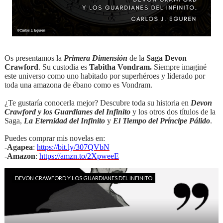
Os presentamos la
Primera Dimensión
de la
Saga Devon
Crawford
. Su custodia es
Tabitha Vondram.
Siempre imaginé
este universo como uno habitado por superhéroes y liderado por
toda una amazona de ébano como es Vondram.
¿Te gustaría conocerla mejor? Descubre toda su historia en
Devon
Crawford y los Guardianes del Infinito
y los otros dos títulos de la
Saga,
La Eternidad del Infinito
y
El Tiempo del Príncipe Pálido
.
Puedes comprar mis novelas en:
-
Agapea
:
https://bit.ly/307QVbN
-
Amazon
:
https://amzn.to/2XpweeE
DEVON CRAWFORD Y LOS GUARDIANES DEL INFINITO