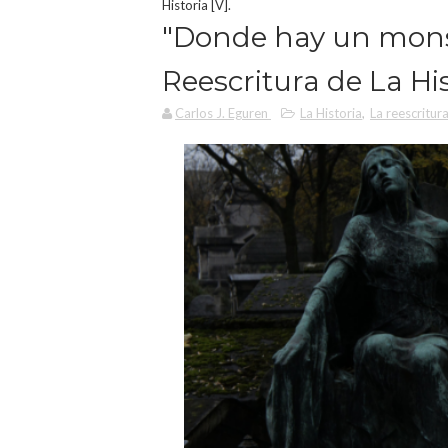
Historia [V].
"Donde hay un monst
Reescritura de La His
Carlos J. Eguren
La Historia
,
La reescritur