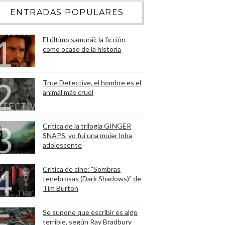
ENTRADAS POPULARES
El último samurái: la ficción
como ocaso de la historia
True Detective, el hombre es el
animal más cruel
Crítica de la trilogía GINGER
SNAPS, yo fui una mujer loba
adolescente
Crítica de cine: "Sombras
tenebrosas (Dark Shadows)" de
Tim Burton
Se supone que escribir es algo
terrible, según Ray Bradbury