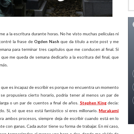
e a la escritura durante horas. No he visto muchas películas ni
ontré la frase de
Ogden Nash
que da título a este post y me
emana para terminar tres capítulos que me conducen al final. Si
 que me queda de semana dedicarlo a la escritura del final, que
más.
e que es incapaz de escribir es porque no encuentra un momento
i se propusiera cierto horario, podría tener al menos un par de
 larga o un par de cuentos a final de años.
Stephen King
decía:
o. Sí, sé que eso está fantástico si eres millonario.
Murakami
para ambos procesos, siempre deja de escribir cuando está en lo
ente con ganas. Cada autor tiene su forma de trabajar. En mi caso,
, con temporizador, al menos una hora o dos, donde me olvido de