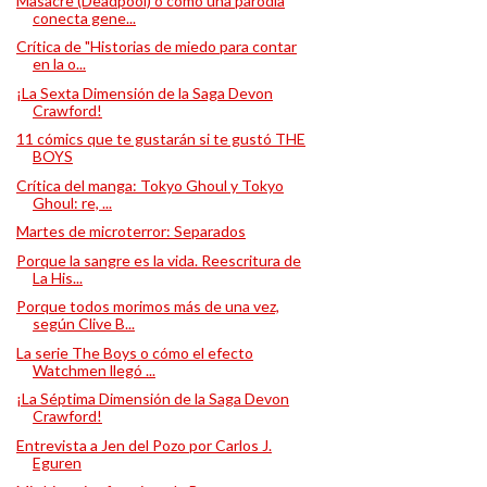
Masacre (Deadpool) o cómo una parodia
conecta gene...
Crítica de "Historias de miedo para contar
en la o...
¡La Sexta Dimensión de la Saga Devon
Crawford!
11 cómics que te gustarán si te gustó THE
BOYS
Crítica del manga: Tokyo Ghoul y Tokyo
Ghoul: re, ...
Martes de microterror: Separados
Porque la sangre es la vida. Reescritura de
La His...
Porque todos morimos más de una vez,
según Clive B...
La serie The Boys o cómo el efecto
Watchmen llegó ...
¡La Séptima Dimensión de la Saga Devon
Crawford!
Entrevista a Jen del Pozo por Carlos J.
Eguren