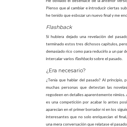
He obviado el desenlace de la anterior versió
Pienso que al cambiar e introducir ciertas su
he tenido que esbozar un nuevo final y me enc
Flashback
Si hubiera dejado una revelación del pasad
terminado estos tres dichosos capítulos, per
demasiado rico como para reducirlo a un par de
intercalar varios
flashbacks
sobre el pasado.
¿Era necesario?
¿Tenía que hablar del pasado? Al principio,
muchas personas que detestan las novelas
regodeen en detalles aparentemente nimios. A
es una competición por acabar lo antes posi
aparecían en el primer borrador ni en los si
interesantes que no solo enriquecían el final,
una mera conversación que relatase el pasado