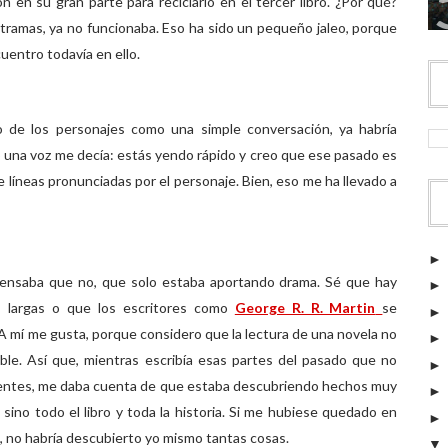
n en su gran parte para reciclarlo en el tercer libro. ¿Por qué?
btramas, ya no funcionaba. Eso ha sido un pequeño jaleo, porque
uentro todavía en ello.
o de los personajes como una simple conversación, ya habría
o una voz me decía: estás yendo rápido y creo que ese pasado es
 líneas pronunciadas por el personaje. Bien, eso me ha llevado a
 pensaba que no, que solo estaba aportando drama. Sé que hay
 largas o que los escritores como
George R. R. Martin
se
 mí me gusta, porque considero que la lectura de una novela no
ble. Así que, mientras escribía esas partes del pasado que no
guientes, me daba cuenta de que estaba descubriendo hechos muy
 sino todo el libro y toda la historia. Si me hubiese quedado en
, no habría descubierto yo mismo tantas cosas.