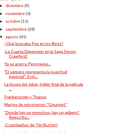
diciembre
(9)
►
noviembre
(3)
►
octubre
(11)
►
septiembre
(24)
►
agosto
(41)
▼
¿Qué buscaba Poe en los libros?
¡La Cuarta Dimensión en la Saga Devon
Crawford!
Ya se acerca Pennywise...
"El vampiro representa la juventud
inmortal": Entr...
La locura del Joker, tráiler final de la película
...
Frankenstein y Thanos
Martes de microterror: "Gourmet"
"Donde hay un monstruo, hay un milagro".
Reescritu...
¡Cumpleaños de Tim Burton!