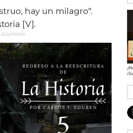
ruo, hay un milagro".
toria [V].
a de La Historia
¿No
¡Su