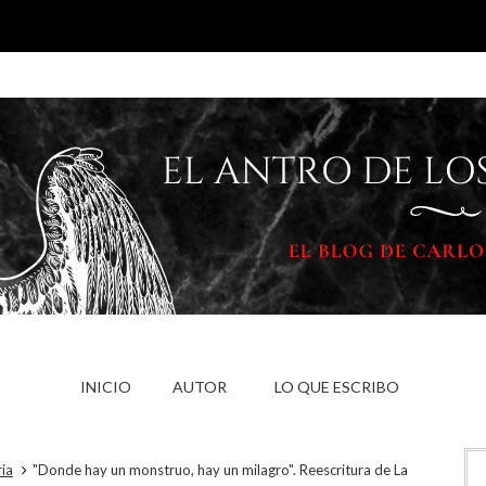
INICIO
AUTOR
LO QUE ESCRIBO
ria
"Donde hay un monstruo, hay un milagro". Reescritura de La