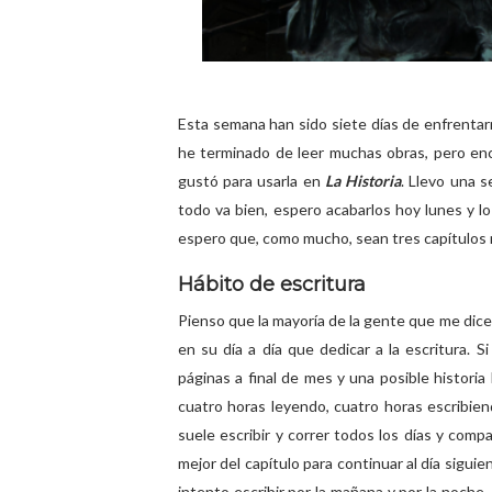
Esta semana han sido siete días de enfrentarm
he terminado de leer muchas obras, pero enc
gustó para usarla en
La Historia
. Llevo una s
todo va bien, espero acabarlos hoy lunes y lo
espero que, como mucho, sean tres capítulos 
Hábito de escritura
Pienso que la mayoría de la gente que me dic
en su día a día que dedicar a la escritura. S
páginas a final de mes y una posible historia
cuatro horas leyendo, cuatro horas escribiend
suele escribir y correr todos los días y com
mejor del capítulo para continuar al día sigui
intento escribir por la mañana y por la noche