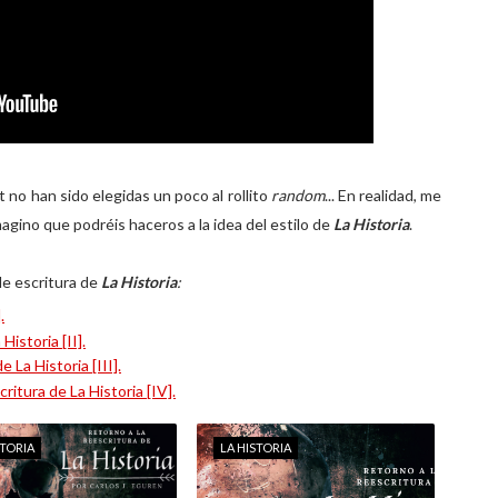
t no han sido elegidas un poco al rollito
random
... En realidad, me
magino que podréis haceros a la idea del estilo de
La Historia
.
de escritura de
La Historia
:
.
istoria [II].
 La Historia [III].
itura de La Historia [IV].
STORIA
LA HISTORIA