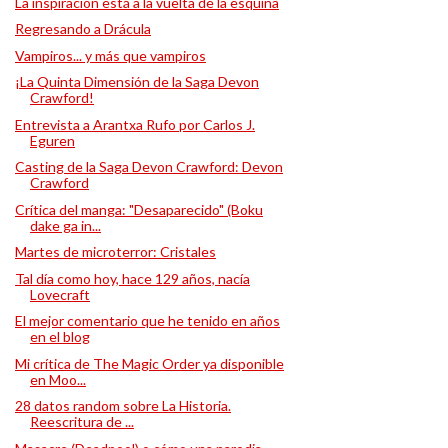
La inspiración está a la vuelta de la esquina
Regresando a Drácula
Vampiros... y más que vampiros
¡La Quinta Dimensión de la Saga Devon
Crawford!
Entrevista a Arantxa Rufo por Carlos J.
Eguren
Casting de la Saga Devon Crawford: Devon
Crawford
Crítica del manga: "Desaparecido" (Boku
dake ga in...
Martes de microterror: Cristales
Tal día como hoy, hace 129 años, nacía
Lovecraft
El mejor comentario que he tenido en años
en el blog
Mi crítica de The Magic Order ya disponible
en Moo...
28 datos random sobre La Historia.
Reescritura de ...