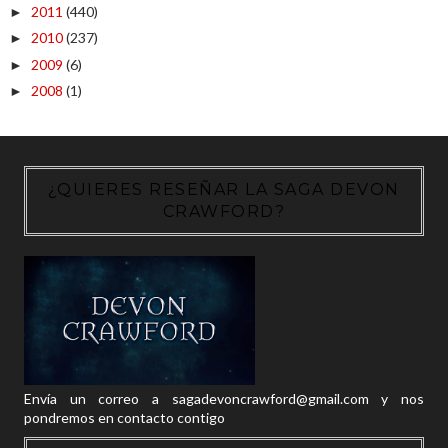
2011
(440)
►
2010
(237)
►
2009
(6)
►
2008
(1)
►
¿QUIERES RESEÑAR LA SAGA DEVON
CRAWFORD?
Envía un correo a sagadevoncrawford@gmail.com y nos
pondremos en contacto contigo