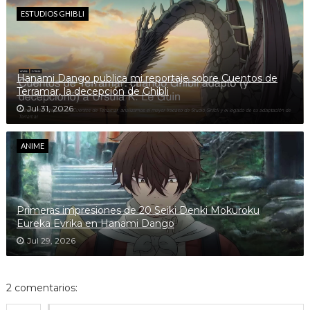
ESTUDIOS GHIBLI
Hanami Dango publica mi reportaje sobre Cuentos de
Terramar, la decepción de Ghibli
Jul 31, 2026
ANIME
Primeras impresiones de 20 Seiki Denki Mokuroku
Eureka Evrika en Hanami Dango
Jul 29, 2026
2 comentarios: