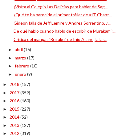
¡Visita al Colegio Las Delicias para hablar de Sag...
¿Qué te ha parecido el primer tráiler de #IT Chapt...
Gideon falls de Jeff Lemire y Andrea Sorrentino, ¿...
De qué hablo cuando hablo de escribir de Murakami:...
Crítica del manga: "Reiraku" de Inio Asano, la lar...
abril
(16)
►
marzo
(17)
►
febrero
(10)
►
enero
(9)
►
2018
(157)
►
2017
(359)
►
2016
(460)
►
2015
(227)
►
2014
(52)
►
2013
(127)
►
2012
(319)
►