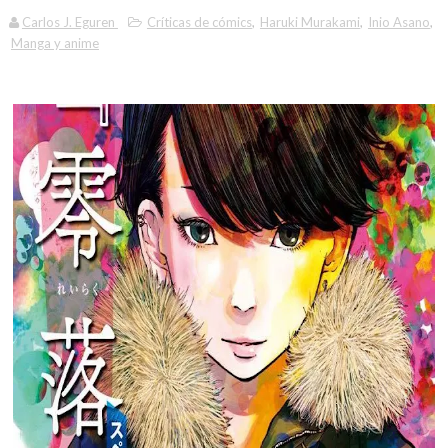
Carlos J. Eguren
Críticas de cómics
,
Haruki Murakami
,
Inio Asano
,
Manga y anime