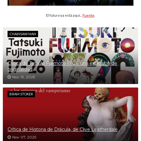
El futuro ya está aquí...
Fuente
.
CHAINSAW MAN
Crítica de Tatsuki Fujimoto 17-26: una explosión de
originalidad
Nov 13, 2025
BRAM STOKER
Crítica de Historia de Drácula, de Clive Leatherdale
Nov 07, 2025