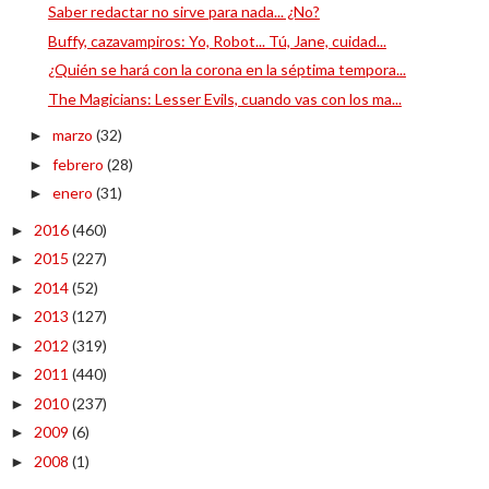
Saber redactar no sirve para nada... ¿No?
Buffy, cazavampiros: Yo, Robot... Tú, Jane, cuidad...
¿Quién se hará con la corona en la séptima tempora...
The Magicians: Lesser Evils, cuando vas con los ma...
marzo
(32)
►
febrero
(28)
►
enero
(31)
►
2016
(460)
►
2015
(227)
►
2014
(52)
►
2013
(127)
►
2012
(319)
►
2011
(440)
►
2010
(237)
►
2009
(6)
►
2008
(1)
►