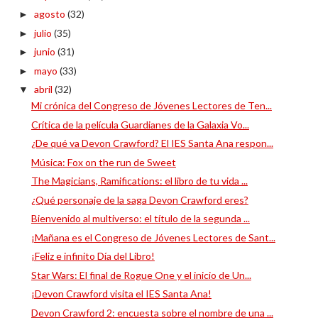
agosto
(32)
►
julio
(35)
►
junio
(31)
►
mayo
(33)
►
abril
(32)
▼
Mi crónica del Congreso de Jóvenes Lectores de Ten...
Crítica de la película Guardianes de la Galaxia Vo...
¿De qué va Devon Crawford? El IES Santa Ana respon...
Música: Fox on the run de Sweet
The Magicians, Ramifications: el libro de tu vida ...
¿Qué personaje de la saga Devon Crawford eres?
Bienvenido al multiverso: el título de la segunda ...
¡Mañana es el Congreso de Jóvenes Lectores de Sant...
¡Feliz e infinito Día del Libro!
Star Wars: El final de Rogue One y el inicio de Un...
¡Devon Crawford visita el IES Santa Ana!
Devon Crawford 2: encuesta sobre el nombre de una ...