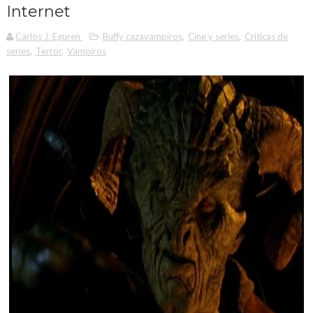
Internet
Carlos J. Eguren
Buffy cazavampiros
,
Cine y series
,
Críticas de
series
,
Terror
,
Vampiros