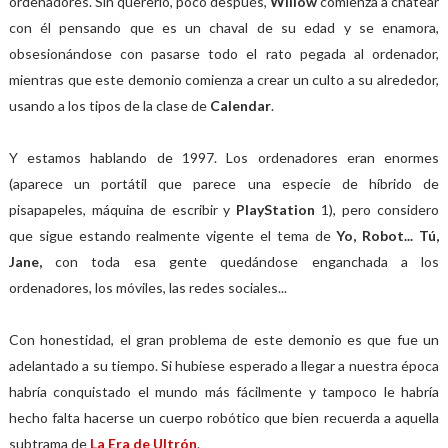
ordenadores. Sin quererlo, poco después,
Willow
comienza a chatear
con él pensando que es un chaval de su edad y se enamora,
obsesionándose con pasarse todo el rato pegada al ordenador,
mientras que este demonio comienza a crear un culto a su alrededor,
usando a los tipos de la clase de
Calendar
.
Y estamos hablando de 1997. Los ordenadores eran enormes
(aparece un portátil que parece una especie de híbrido de
pisapapeles, máquina de escribir y
PlayStation
1), pero considero
que sigue estando realmente vigente el tema de
Yo, Robot... Tú,
Jane,
con toda esa gente quedándose enganchada a los
ordenadores, los móviles, las redes sociales...
Con honestidad, el gran problema de este demonio es que fue un
adelantado a su tiempo. Si hubiese esperado a llegar a nuestra época
habría conquistado el mundo más fácilmente y tampoco le habría
hecho falta hacerse un cuerpo robótico que bien recuerda a aquella
subtrama de
La Era de Ultrón
.