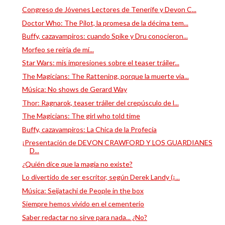
Congreso de Jóvenes Lectores de Tenerife y Devon C...
Doctor Who: The Pilot, la promesa de la décima tem...
Buffy, cazavampiros: cuando Spike y Dru conocieron...
Morfeo se reiría de mí...
Star Wars: mis impresiones sobre el teaser tráiler...
The Magicians: The Rattening, porque la muerte via...
Música: No shows de Gerard Way
Thor: Ragnarok, teaser tráiler del crepúsculo de l...
The Magicians: The girl who told time
Buffy, cazavampiros: La Chica de la Profecía
¡Presentación de DEVON CRAWFORD Y LOS GUARDIANES
D...
¿Quién dice que la magia no existe?
Lo divertido de ser escritor, según Derek Landy (¡...
Música: Seijatachi de People in the box
Siempre hemos vivido en el cementerio
Saber redactar no sirve para nada... ¿No?