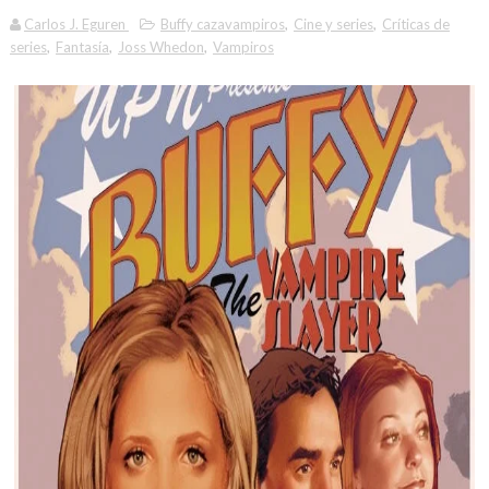
Carlos J. Eguren
Buffy cazavampiros
,
Cine y series
,
Críticas de
series
,
Fantasía
,
Joss Whedon
,
Vampiros