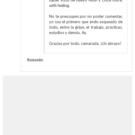
haber visto de nuevo Hush y Once more,
with feeling.
No te preocupes por no poder comentar,
yo soy el primero que ando asqueado de
todo, entre la gripe, el trabajo, prácticas,
estudios y demás. Ay.
Gracias por todo, camarada. ¡Un abrazo!
Responder