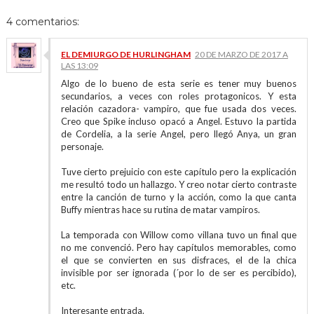
4 comentarios:
EL DEMIURGO DE HURLINGHAM
20 DE MARZO DE 2017 A
LAS 13:09
Algo de lo bueno de esta serie es tener muy buenos
secundarios, a veces con roles protagonicos. Y esta
relación cazadora- vampiro, que fue usada dos veces.
Creo que Spike incluso opacó a Angel. Estuvo la partida
de Cordelia, a la serie Angel, pero llegó Anya, un gran
personaje.
Tuve cierto prejuicio con este capítulo pero la explicación
me resultó todo un hallazgo. Y creo notar cierto contraste
entre la canción de turno y la acción, como la que canta
Buffy mientras hace su rutina de matar vampiros.
La temporada con Willow como villana tuvo un final que
no me convenció. Pero hay capítulos memorables, como
el que se convierten en sus disfraces, el de la chica
invisible por ser ignorada (´por lo de ser es percibido),
etc.
Interesante entrada.