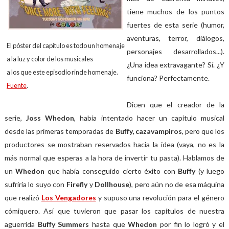
tiene muchos de los puntos
fuertes de esta serie (humor,
aventuras, terror, diálogos,
El póster del capítulo es todo un homenaje
personajes desarrollados...).
a la luz y color
de los musicales
¿Una idea extravagante? Sí. ¿Y
a los que este episodio rinde homenaje.
funciona? Perfectamente.
Fuente
.
Dicen que el creador de la
serie,
Joss Whedon
, había intentado hacer un capítulo musical
desde las primeras temporadas de
Buffy, cazavampiros
, pero que los
productores se mostraban reservados hacia la idea (vaya, no es la
más normal que esperas a la hora de invertir tu pasta). Hablamos de
un
Whedon
que había conseguido cierto éxito con
Buffy
(y luego
sufriría lo suyo con
Firefly
y
Dollhouse
), pero aún no de esa máquina
que realizó
Los Vengadores
y supuso una revolución para el género
cómiquero. Así que tuvieron que pasar los capítulos de nuestra
aguerrida
Buffy Summers
hasta que
Whedon
por fin lo logró y el