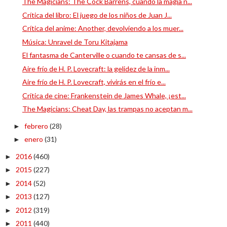
The Magicians: The Cock Barrens, cuando la magia n...
Crítica del libro: El juego de los niños de Juan J...
Crítica del anime: Another, devolviendo a los muer...
Música: Unravel de Toru Kitajama
El fantasma de Canterville o cuando te cansas de s...
Aire frío de H. P. Lovecraft: la gelidez de la inm...
Aire frío de H. P. Lovecraft, vivirás en el frío e...
Crítica de cine: Frankenstein de James Whale, ¡est...
The Magicians: Cheat Day, las trampas no aceptan m...
febrero
(28)
►
enero
(31)
►
2016
(460)
►
2015
(227)
►
2014
(52)
►
2013
(127)
►
2012
(319)
►
2011
(440)
►