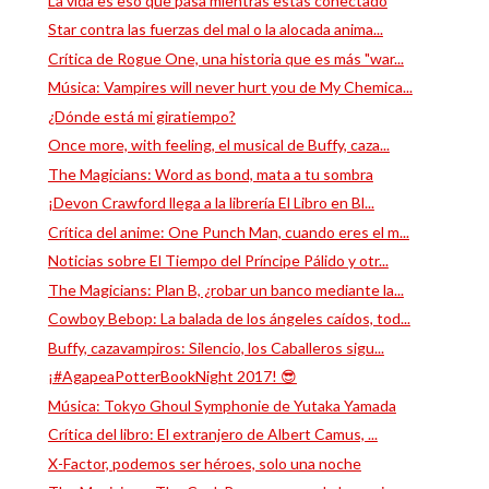
La vida es eso que pasa mientras estás conectado
Star contra las fuerzas del mal o la alocada anima...
Crítica de Rogue One, una historia que es más "war...
Música: Vampires will never hurt you de My Chemica...
¿Dónde está mi giratiempo?
Once more, with feeling, el musical de Buffy, caza...
The Magicians: Word as bond, mata a tu sombra
¡Devon Crawford llega a la librería El Libro en Bl...
Crítica del anime: One Punch Man, cuando eres el m...
Noticias sobre El Tiempo del Príncipe Pálido y otr...
The Magicians: Plan B, ¿robar un banco mediante la...
Cowboy Bebop: La balada de los ángeles caídos, tod...
Buffy, cazavampiros: Silencio, los Caballeros sigu...
¡#AgapeaPotterBookNight 2017! 😎
Música: Tokyo Ghoul Symphonie de Yutaka Yamada
Crítica del libro: El extranjero de Albert Camus, ...
X-Factor, podemos ser héroes, solo una noche