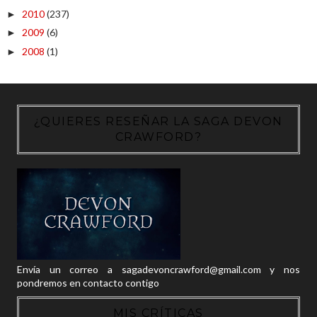
2010
(237)
►
2009
(6)
►
2008
(1)
►
¿QUIERES RESEÑAR LA SAGA DEVON
CRAWFORD?
Envía un correo a sagadevoncrawford@gmail.com y nos
pondremos en contacto contigo
MIS CRÍTICAS