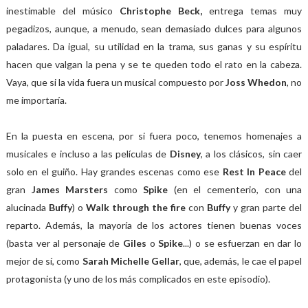
inestimable del músico
Christophe Beck,
entrega temas muy
pegadizos, aunque, a menudo, sean demasiado dulces para algunos
paladares. Da igual, su utilidad en la trama, sus ganas y su espíritu
hacen que valgan la pena y se te queden todo el rato en la cabeza.
Vaya, que si la vida fuera un musical compuesto por
Joss Whedon
, no
me importaría.
En la puesta en escena, por si fuera poco, tenemos homenajes a
musicales e incluso a las películas de
Disney
, a los clásicos, sin caer
solo en el guiño. Hay grandes escenas como ese
Rest In Peace
del
gran
James Marsters
como
Spike
(en el cementerio, con una
alucinada
Buffy
) o
Walk through the fire
con
Buffy
y gran parte del
reparto. Además, la mayoría de los actores tienen buenas voces
(basta ver al personaje de
Giles
o
Spike
...) o se esfuerzan en dar lo
mejor de sí, como
Sarah Michelle Gellar
, que, además, le cae el papel
protagonista (y uno de los más complicados en este episodio).