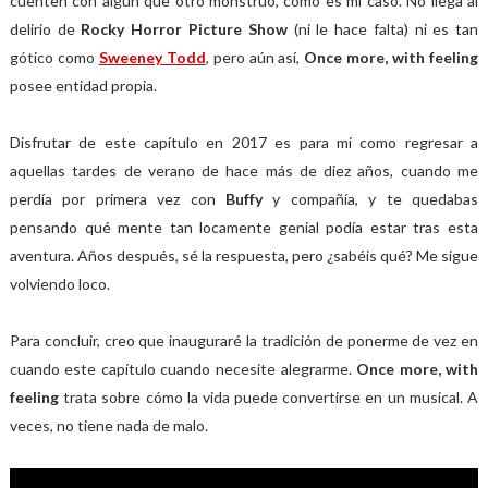
cuenten con algún que otro monstruo, como es mi caso. No llega al
delirio de
Rocky Horror Picture Show
(ni le hace falta) ni es tan
gótico como
Sweeney Todd
, pero aún así,
Once more, with feeling
posee entidad propia.
Disfrutar de este capítulo en 2017 es para mí como regresar a
aquellas tardes de verano de hace más de diez años, cuando me
perdía por primera vez con
Buffy
y compañía, y te quedabas
pensando qué mente tan locamente genial podía estar tras esta
aventura. Años después, sé la respuesta, pero ¿sabéis qué? Me sigue
volviendo loco.
Para concluir, creo que inauguraré la tradición de ponerme de vez en
cuando este capítulo cuando necesite alegrarme.
Once more, with
feeling
trata sobre cómo la vida puede convertirse en un musical. A
veces, no tiene nada de malo.