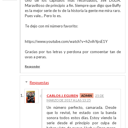
Uno de los capítulos mas recordados, SIN DUDA.
Maravilloso de principio a fin. Siempre que digo que Buffy
es la mejor serie de tv de la historia la gente me mira raro.
Pues vale... Pero lo es.
Te dejo con mi número favorito:
https://www.youtube.com/watch?v=h2vihYpsE1Y
Gracias por tus letras y perdona por comoentar tan de
uvas a peras.
Responder
Respuestas
CARLOS J. EGUREN
25 DE
MARZO DE 2017 A LAS 13:25
Un número perfecto, camarada. Desde
que lo revisé, he estado con la banda
sonora todos estos días. Estoy viendo la
serie desde el principio por culpa de