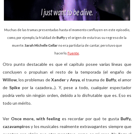
Muchas de las tramas presentadas hasta el momento confluyen en este episodio,
como, por ejemplo, la frialdad de
Buffy
y el origen de esta tras su regreso de la
muerte.
Sarah Michelle Gellar
no era partidaria de cantar, pero tuvo que
hacerlo.
Fuente
.
Otro punto destacable es que el capítulo posee varias líneas que
concluyen o propulsan el resto de la temporada (el engaño de
Willow
, los problemas de
Xander
y
Anya
, el trauma de
Buffy
, el amor
de
Spike
por la cazadora...). Y, pese a todo, cualquier espectador
podría verlo sin ningún orden, debido a lo disfrutable que es. Eso es
todo un mérito.
Ver
Once more, with feeling
es recordar por qué te gusta
Buffy,
cazavampiros
y los musicales realmente extravagantes siempre que