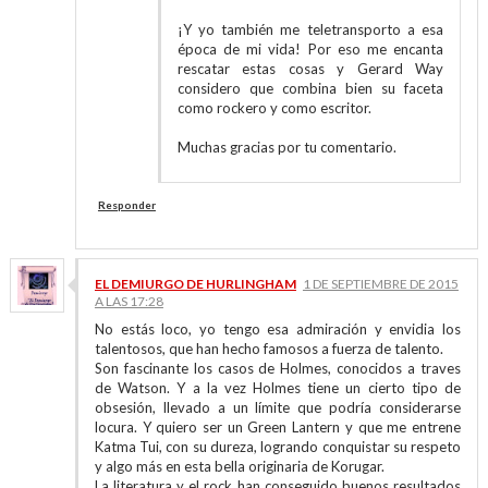
¡Y yo también me teletransporto a esa
época de mi vida! Por eso me encanta
rescatar estas cosas y Gerard Way
considero que combina bien su faceta
como rockero y como escritor.
Muchas gracias por tu comentario.
Responder
EL DEMIURGO DE HURLINGHAM
1 DE SEPTIEMBRE DE 2015
A LAS 17:28
No estás loco, yo tengo esa admiración y envidia los
talentosos, que han hecho famosos a fuerza de talento.
Son fascinante los casos de Holmes, conocidos a traves
de Watson. Y a la vez Holmes tiene un cierto tipo de
obsesión, llevado a un límite que podría considerarse
locura. Y quiero ser un Green Lantern y que me entrene
Katma Tui, con su dureza, logrando conquistar su respeto
y algo más en esta bella originaria de Korugar.
La literatura y el rock han conseguido buenos resultados