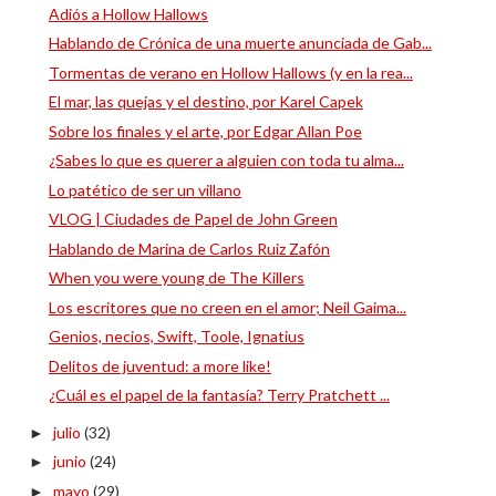
Adiós a Hollow Hallows
Hablando de Crónica de una muerte anunciada de Gab...
Tormentas de verano en Hollow Hallows (y en la rea...
El mar, las quejas y el destino, por Karel Capek
Sobre los finales y el arte, por Edgar Allan Poe
¿Sabes lo que es querer a alguien con toda tu alma...
Lo patético de ser un villano
VLOG | Ciudades de Papel de John Green
Hablando de Marina de Carlos Ruiz Zafón
When you were young de The Killers
Los escritores que no creen en el amor; Neil Gaima...
Genios, necios, Swift, Toole, Ignatius
Delitos de juventud: a more like!
¿Cuál es el papel de la fantasía? Terry Pratchett ...
julio
(32)
►
junio
(24)
►
mayo
(29)
►