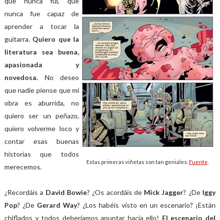
que nunca fui, que
nunca fue capaz de
aprender a tocar la
guitarra.
Quiero que la
literatura sea buena,
apasionada y
novedosa.
No deseo
que nadie piense que mi
obra es aburrida, no
quiero ser un peñazo,
quiero volverme loco y
contar esas buenas
historias que todos
Estas primeras viñetas son tan geniales.
Fuente
.
merecemos.
¿Recordáis a
David Bowie
? ¿Os acordáis de
Mick Jagger
? ¿De
Iggy
Pop
? ¿De
Gerard Way
? ¿Los habéis visto en un escenario? ¡Están
chiflados y todos deberíamos apuntar hacia ello!
El escenario del