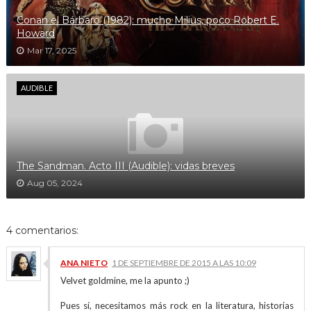
Conan el Bárbaro (1982): mucho Milius, poco Robert E.
Howard
Mar 17, 2025
AUDIBLE
The Sandman. Acto III (Audible): vidas breves
Aug 05, 2024
4 comentarios:
ANA NIETO
1 DE SEPTIEMBRE DE 2015 A LAS 10:09
Velvet goldmine, me la apunto ;)
Pues sí, necesitamos más rock en la literatura, historias