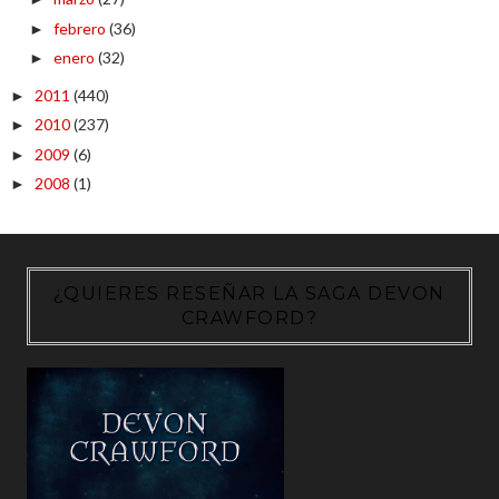
febrero
(36)
►
enero
(32)
►
2011
(440)
►
2010
(237)
►
2009
(6)
►
2008
(1)
►
¿QUIERES RESEÑAR LA SAGA DEVON
CRAWFORD?