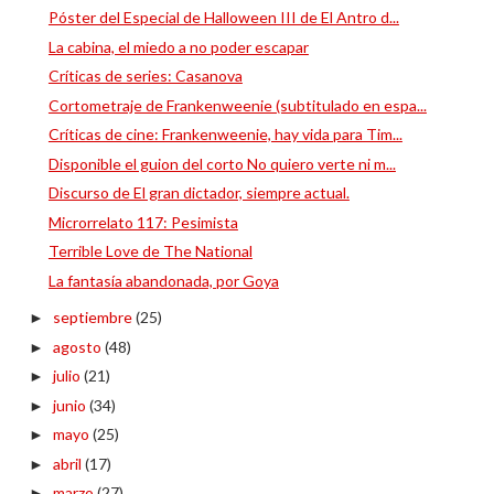
Póster del Especial de Halloween III de El Antro d...
La cabina, el miedo a no poder escapar
Críticas de series: Casanova
Cortometraje de Frankenweenie (subtitulado en espa...
Críticas de cine: Frankenweenie, hay vida para Tim...
Disponible el guion del corto No quiero verte ni m...
Discurso de El gran dictador, siempre actual.
Microrrelato 117: Pesimista
Terrible Love de The National
La fantasía abandonada, por Goya
septiembre
(25)
►
agosto
(48)
►
julio
(21)
►
junio
(34)
►
mayo
(25)
►
abril
(17)
►
marzo
(27)
►