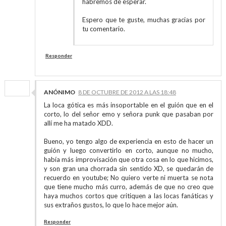
habremos de esperar.
Espero que te guste, muchas gracias por
tu comentario.
Responder
ANÓNIMO
8 DE OCTUBRE DE 2012 A LAS 18:48
La loca gótica es más insoportable en el guión que en el
corto, lo del señor emo y señora punk que pasaban por
allí me ha matado XDD.
Bueno, yo tengo algo de experiencia en esto de hacer un
guión y luego convertirlo en corto, aunque no mucho,
había más improvisación que otra cosa en lo que hicimos,
y son gran una chorrada sin sentido XD, se quedarán de
recuerdo en youtube; No quiero verte ni muerta se nota
que tiene mucho más curro, además de que no creo que
haya muchos cortos que critiquen a las locas fanáticas y
sus extraños gustos, lo que lo hace mejor aún.
Responder