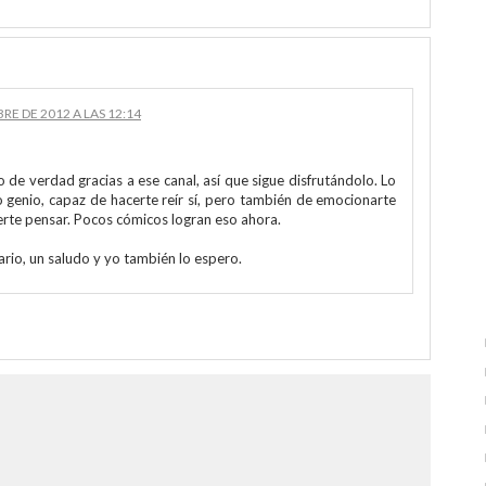
RE DE 2012 A LAS 12:14
de verdad gracias a ese canal, así que sigue disfrutándolo. Lo
 genio, capaz de hacerte reír sí, pero también de emocionarte
erte pensar. Pocos cómicos logran eso ahora.
rio, un saludo y yo también lo espero.