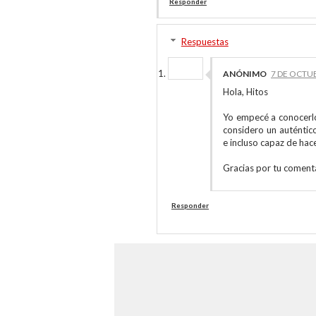
Responder
Respuestas
ANÓNIMO
7 DE OCTUB
Hola, Hitos
Yo empecé a conocerlo 
considero un auténtico
e incluso capaz de hac
Gracias por tu comenta
Responder