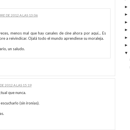
RE DE 2012 A LAS 13:06
veces, menos mal que hay canales de cine ahora por aquí... Es
mpre a reivindicar. Ojalá todo el mundo aprendiese su moraleja.
rio, un saludo.
E 2012 A LAS 15:19
ctual que nunca.
escucharlo (sin ironías).
as.