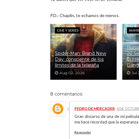
P.D.: Chaplin, te echamos de menos.
CINE Y SERIES
ANIM
Prime
Spider-Man: Brand New
20 Se
Day: consciente de los
Eurek
límites de la telaraña
Dang
Aug 02, 2026
Jul 
8 comentarios:
PEDRO DE MERCADER
6 DE OCTUBR
Gran discurso de una de mi películ
me hace recordad que la esperanza
Responder