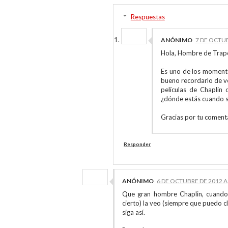
Respuestas
ANÓNIMO
7 DE OCTUB
Hola, Hombre de Trap
Es uno de los momento
bueno recordarlo de 
películas de Chaplin
¿dónde estás cuando s
Gracias por tu comenta
Responder
ANÓNIMO
6 DE OCTUBRE DE 2012 A 
Que gran hombre Chaplin, cuando 
cierto) la veo (siempre que puedo cl
siga así.