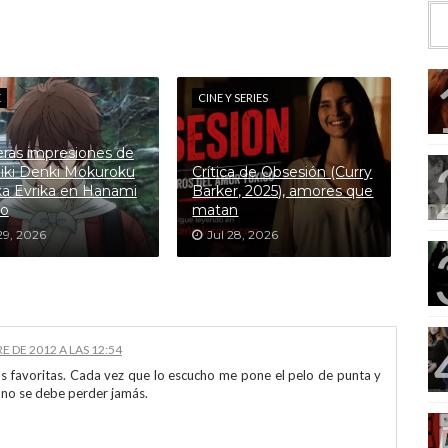
E
CINE Y SERIES
ras impresiones de
iki Denki Mokuroku
Crítica de Obsesión (Curry
a Evrika en Hanami
Barker, 2025), amores que
o
matan
29, 2026
Jul 28, 2026
E DE 2012 A LAS 12:54
as favoritas. Cada vez que lo escucho me pone el pelo de punta y
 no se debe perder jamás.