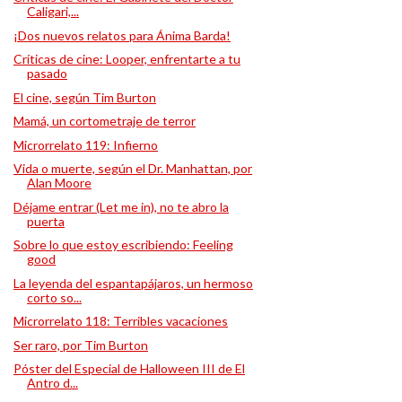
Caligari,...
¡Dos nuevos relatos para Ánima Barda!
Críticas de cine: Looper, enfrentarte a tu
pasado
El cine, según Tim Burton
Mamá, un cortometraje de terror
Microrrelato 119: Infierno
Vida o muerte, según el Dr. Manhattan, por
Alan Moore
Déjame entrar (Let me in), no te abro la
puerta
Sobre lo que estoy escribiendo: Feeling
good
La leyenda del espantapájaros, un hermoso
corto so...
Microrrelato 118: Terribles vacaciones
Ser raro, por Tim Burton
Póster del Especial de Halloween III de El
Antro d...