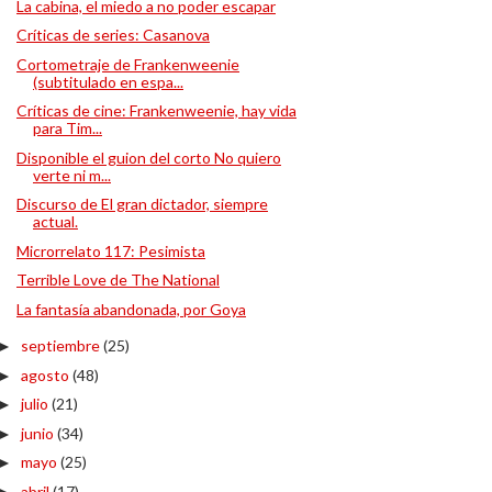
La cabina, el miedo a no poder escapar
Críticas de series: Casanova
Cortometraje de Frankenweenie
(subtitulado en espa...
Críticas de cine: Frankenweenie, hay vida
para Tim...
Disponible el guion del corto No quiero
verte ni m...
Discurso de El gran dictador, siempre
actual.
Microrrelato 117: Pesimista
Terrible Love de The National
La fantasía abandonada, por Goya
septiembre
(25)
►
agosto
(48)
►
julio
(21)
►
junio
(34)
►
mayo
(25)
►
abril
(17)
►