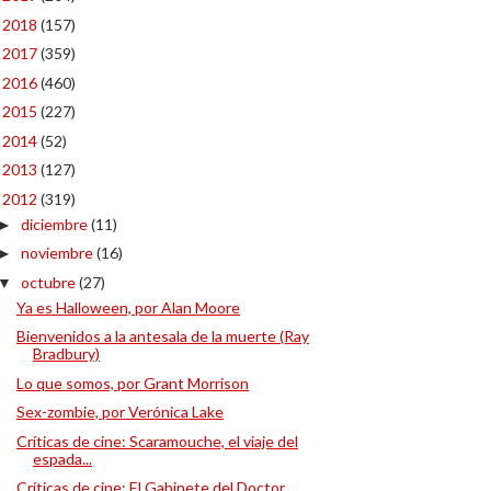
2018
(157)
►
2017
(359)
►
2016
(460)
►
2015
(227)
►
2014
(52)
►
2013
(127)
►
2012
(319)
▼
diciembre
(11)
►
noviembre
(16)
►
octubre
(27)
▼
Ya es Halloween, por Alan Moore
Bienvenidos a la antesala de la muerte (Ray
Bradbury)
Lo que somos, por Grant Morrison
Sex-zombie, por Verónica Lake
Críticas de cine: Scaramouche, el viaje del
espada...
Críticas de cine: El Gabinete del Doctor