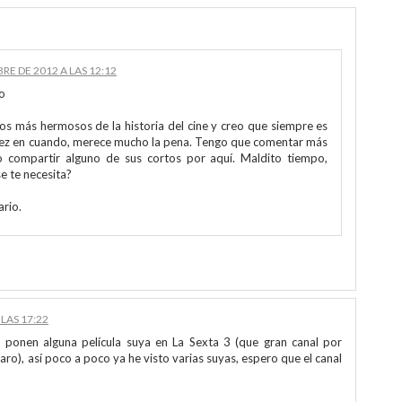
RE DE 2012 A LAS 12:12
o
s más hermosos de la historia del cine y creo que siempre es
vez en cuando, merece mucho la pena. Tengo que comentar más
 o compartir alguno de sus cortos por aquí. Maldito tiempo,
e te necesita?
rio.
LAS 17:22
ponen alguna película suya en La Sexta 3 (que gran canal por
aro), así poco a poco ya he visto varias suyas, espero que el canal