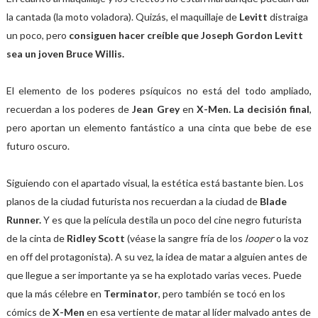
la cantada (la moto voladora). Quizás, el maquillaje de
Levitt
distraiga
un poco, pero
consiguen hacer creíble que Joseph Gordon Levitt
sea un joven Bruce Willis.
El elemento de los poderes psíquicos no está del todo ampliado,
recuerdan a los poderes de
Jean Grey
en
X-Men. La decisión final
,
pero aportan un elemento fantástico a una cinta que bebe de ese
futuro oscuro.
Siguiendo con el apartado visual, la estética está bastante bien. Los
planos de la ciudad futurista nos recuerdan a la ciudad de
Blade
Runner.
Y es que la película destila un poco del cine negro futurista
de la cinta de
Ridley Scott
(véase la sangre fría de los
looper
o la voz
en off del protagonista). A su vez, la idea de matar a alguien antes de
que llegue a ser importante ya se ha explotado varias veces. Puede
que la más célebre en
Terminator
, pero también se tocó en los
cómics de
X-Men
en esa vertiente de matar al líder malvado antes de