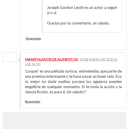
Joseph Gordon Levitt es un actor a seguir
sí o sí.
Gracias por tu comentario, un saludo.
Responder
MANIPULADOR DE ALIMENTOS
30 DE ENERO DE 2013 A
LAS 12:50
'Looper' es una película curiosa, entretenida, que parte de
una premisa interesante y te hace pasar un buen rato. Eso
sí, mejor no darle vueltas porque los agujeros pueden
engullirte en cualquier momento. Si te mola la acción y la
ciencia ficción, es para ti. Un saludo!!
Responder