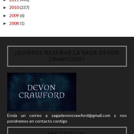
2010
(237)
►
2009
(6)
►
2008
(1)
►
¿QUIERES RESEÑAR LA SAGA DEVON
CRAWFORD?
Envía un correo a sagadevoncrawford@gmail.com y nos
pondremos en contacto contigo
MIS CRÍTICAS