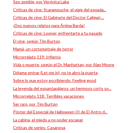
Sex-zombie, por Verónica Lake
Críticas de cine: Scaramouche, el viaje del espada...
Críticas de cine: El Gabinete del Doctor Caligari,...
¡Dos nuevos relatos para Ánima Barda!
Críticas de cine: Looper, enfrentarte a tu pasado
El cine, según Tim Burton
Mamá, un cortometraje de terror
Microrrelato 119: Infierno
Vida o muerte, según el Dr. Manhattan, por Alan Moore
Déjame entrar (Let me in), no te abro la puerta
Sobre lo que estoy escribiendo: Feeling good
La leyenda del espantapájaros, un hermoso corto so...
Microrrelato 118: Terribles vacaciones
Ser raro, por Tim Burton
Póster del Especial de Halloween III de El Antro d...
La cabina, el miedo a no poder escapar
Críticas de series: Casanova