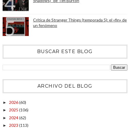
Shadows)" de Tim Burton
Crítica de Stranger Things (temporada 5): el «fin» de
un fenómeno
BUSCAR ESTE BLOG
ARCHIVO DEL BLOG
2026
(60)
►
2025
(106)
►
2024
(62)
►
2023
(113)
►