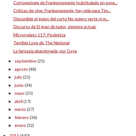
Cortometraje de Frankenweenie (subtitulado en espa...
Críticas de cine: Frankenweenie, hay vida para Tim...
Disponible el guion del corto No quiero verte ni m...
Discurso de El gran dictador, siempre actual.
Microrrelato 117: Pesimista
Terrible Love de The National
La fantasía abandonada, por Goya
septiembre
(25)
►
agosto
(48)
►
julio
(21)
►
junio
(34)
►
mayo
(25)
►
abril
(17)
►
marzo
(27)
►
febrero
(36)
►
enero
(32)
►
2011
(440)
►