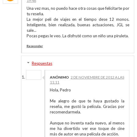
19:48
Una vez mas, no puedo hace otra cosas que felicitarte por
tu reseña.
La mejor peli de viajes en el tiempo dese 12 monos.
Inteligente, bien realizada, buenas actuaciones, JGL se
sale...
Pocas pegas le veo. La disfruté como un niño una piruleta.
Responder
Respuestas
ANÓNIMO
2 DE NOVIEMBRE DE 2012 A LAS
11:11
Hola, Pedro
Me alegro de que te haya gustado la
reseña, me gustó la película. Gracias por
recomendarmela.
Aunque no inventa nada nuevo, al menos
me ha divertido ver ese toque de cine
más de autor en una película de acción.