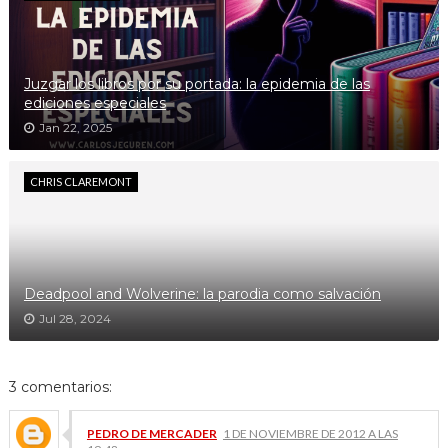
Juzgar los libros por su portada: la epidemia de las
ediciones especiales
Jan 22, 2025
CHRIS CLAREMONT
Deadpool and Wolverine: la parodia como salvación
Jul 28, 2024
3 comentarios:
PEDRO DE MERCADER
1 DE NOVIEMBRE DE 2012 A LAS