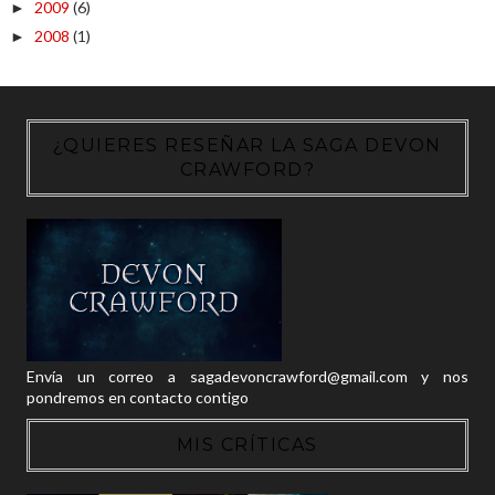
2009
(6)
►
2008
(1)
►
¿QUIERES RESEÑAR LA SAGA DEVON
CRAWFORD?
Envía un correo a sagadevoncrawford@gmail.com y nos
pondremos en contacto contigo
MIS CRÍTICAS