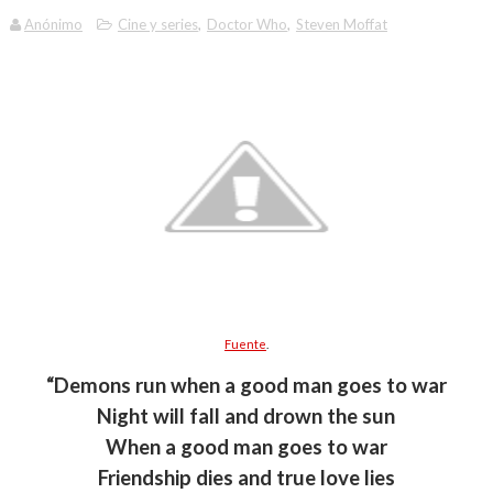
Anónimo
Cine y series
,
Doctor Who
,
Steven Moffat
Fuente
.
“Demons run when a good man goes to war
Night will fall and drown the sun
When a good man goes to war
Friendship dies and true love lies