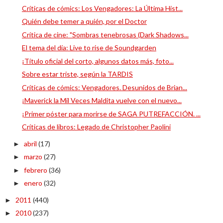
Críticas de cómics: Los Vengadores: La Última Hist...
Quién debe temer a quién, por el Doctor
Crítica de cine: "Sombras tenebrosas (Dark Shadows...
El tema del día: Live to rise de Soundgarden
¡Título oficial del corto, algunos datos más, foto...
Sobre estar triste, según la TARDIS
Críticas de cómics: Vengadores. Desunidos de Brian...
¡Maverick la Mil Veces Maldita vuelve con el nuevo...
¡Primer póster para morirse de SAGA PUTREFACCIÓN. ...
Críticas de libros: Legado de Christopher Paolini
abril
(17)
►
marzo
(27)
►
febrero
(36)
►
enero
(32)
►
2011
(440)
►
2010
(237)
►