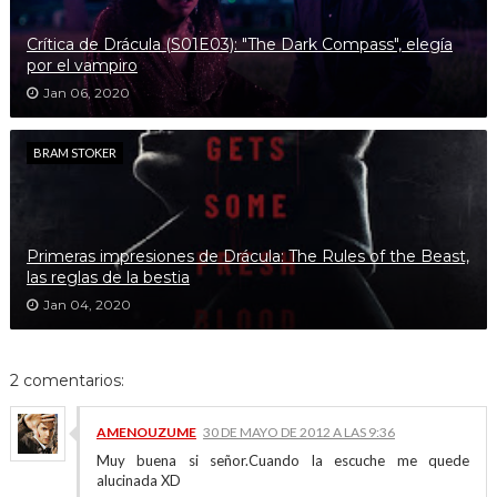
Crítica de Drácula (S01E03): "The Dark Compass", elegía
por el vampiro
Jan 06, 2020
BRAM STOKER
Primeras impresiones de Drácula: The Rules of the Beast,
las reglas de la bestia
Jan 04, 2020
2 comentarios:
AMENOUZUME
30 DE MAYO DE 2012 A LAS 9:36
Muy buena si señor.Cuando la escuche me quede
alucinada XD