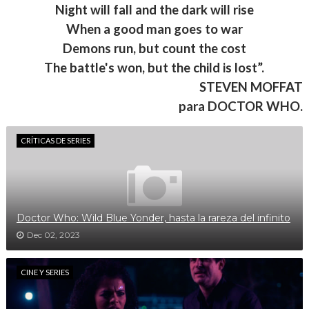
Night will fall and the dark will rise
When a good man goes to war
Demons run, but count the cost
The battle's won, but the child is lost”.
STEVEN MOFFAT
para DOCTOR WHO.
CRÍTICAS DE SERIES
Doctor Who: Wild Blue Yonder, hasta la rareza del infinito
Dec 02, 2023
CINE Y SERIES