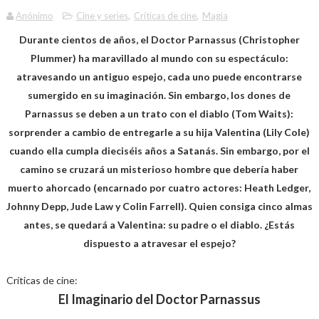
Anónimo
Cine y series
,
Críticas de cine
,
Magia
Durante cientos de años, el Doctor Parnassus (Christopher
Plummer) ha maravillado al mundo con su espectáculo:
atravesando un antiguo espejo, cada uno puede encontrarse
sumergido en su imaginación. Sin embargo, los dones de
Parnassus se deben a un trato con el diablo (Tom Waits):
sorprender a cambio de entregarle a su hija Valentina (Lily Cole)
cuando ella cumpla dieciséis años a Satanás. Sin embargo, por el
camino se cruzará un misterioso hombre que debería haber
muerto ahorcado (encarnado por cuatro actores: Heath Ledger,
Johnny Depp, Jude Law y Colin Farrell). Quien consiga cinco almas
antes, se quedará a Valentina: su padre o el diablo. ¿Estás
dispuesto a atravesar el espejo?
Críticas de cine:
El Imaginario del Doctor Parnassus