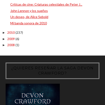
Críticas de cine: Criaturas celestiales de Peter J...
John Lennon y los sueños
Un deseo, de Alice Sebold
Mi banda sonora de 2010
2010
(237)
►
2009
(6)
►
2008
(1)
►
¿QUIERES RESEÑAR LA SAGA DEVON
CRAWFORD?