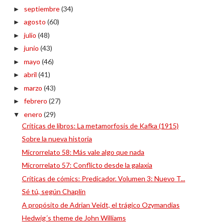
septiembre
(34)
►
agosto
(60)
►
julio
(48)
►
junio
(43)
►
mayo
(46)
►
abril
(41)
►
marzo
(43)
►
febrero
(27)
►
enero
(29)
▼
Críticas de libros: La metamorfosis de Kafka (1915)
Sobre la nueva historia
Microrrelato 58: Más vale algo que nada
Microrrelato 57: Conflicto desde la galaxia
Críticas de cómics: Predicador. Volumen 3: Nuevo T...
Sé tú, según Chaplin
A propósito de Adrian Veidt, el trágico Ozymandias
Hedwig´s theme de John Williams