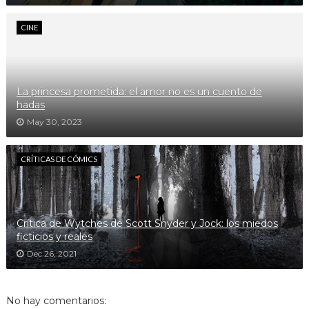
CINE
La princesa prometida: el amor no es un cuento de
hadas
May 30, 2023
CRÍTICAS DE CÓMICS
Crítica de Wytches de Scott Snyder y Jock: los miedos
ficticios y reales
Dec 26, 2021
No hay comentarios: