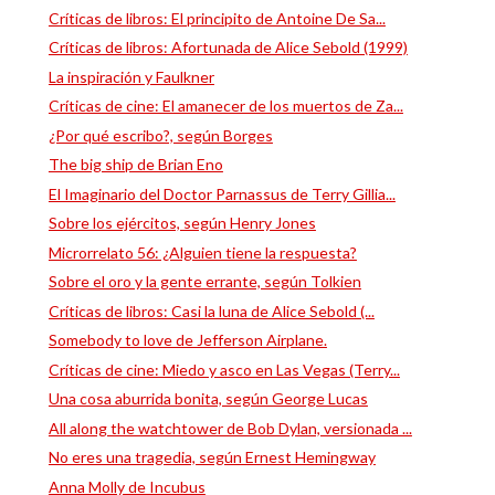
Críticas de libros: El principito de Antoine De Sa...
Críticas de libros: Afortunada de Alice Sebold (1999)
La inspiración y Faulkner
Críticas de cine: El amanecer de los muertos de Za...
¿Por qué escribo?, según Borges
The big ship de Brian Eno
El Imaginario del Doctor Parnassus de Terry Gillia...
Sobre los ejércitos, según Henry Jones
Microrrelato 56: ¿Alguien tiene la respuesta?
Sobre el oro y la gente errante, según Tolkien
Críticas de libros: Casi la luna de Alice Sebold (...
Somebody to love de Jefferson Airplane.
Críticas de cine: Miedo y asco en Las Vegas (Terry...
Una cosa aburrida bonita, según George Lucas
All along the watchtower de Bob Dylan, versionada ...
No eres una tragedia, según Ernest Hemingway
Anna Molly de Incubus