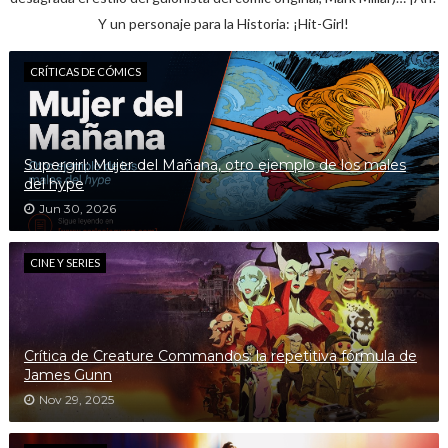
Y un personaje para la Historia: ¡Hit-Girl!
CRÍTICAS DE CÓMICS
Supergirl: Mujer del Mañana, otro ejemplo de los males
del hype
Jun 30, 2026
CINE Y SERIES
Crítica de Creature Commandos: la repetitiva fórmula de
James Gunn
Nov 29, 2025