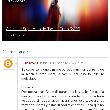
ALAN MOORE
Crítica de Superman de James Gunn (2025)
Jul 12, 2025
4 comentarios:
UNKNOWN
15 DE JUNIO DE 2010 A LAS 12:52
Te comento lo que a mí me pareció muy mal del tema de
la mochila propulsora, a ver si era eso lo que te
molestaba.
Primero:
Dos metralletas Gatlin disparando a la vez, harían que la
mochila propulsora saliese disparada hacia atrás a toda
velocidad sin poder apuntar, a menos que tuviera unos
retropopulsores y estabilizadores enormes. Cosa que no
tiene, sólo tenía un par de tubos de menos tamaño que