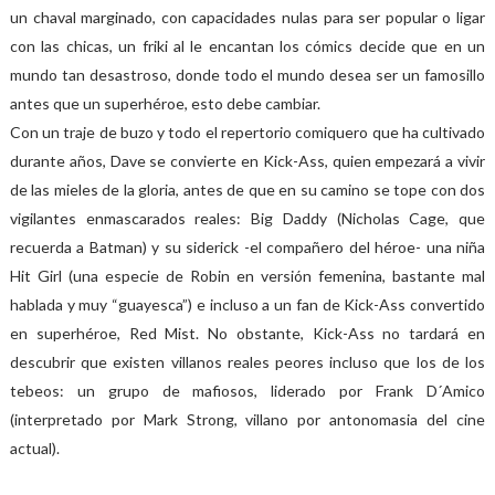
un chaval marginado, con capacidades nulas para ser popular o ligar
con las chicas, un friki al le encantan los cómics decide que en un
mundo tan desastroso, donde todo el mundo desea ser un famosillo
antes que un superhéroe, esto debe cambiar.
Con un traje de buzo y todo el repertorio comiquero que ha cultivado
durante años, Dave se convierte en Kick-Ass, quien empezará a vivir
de las mieles de la gloria, antes de que en su camino se tope con dos
vigilantes enmascarados reales: Big Daddy (Nicholas Cage, que
recuerda a Batman) y su siderick -el compañero del héroe- una niña
Hit Girl (una especie de Robin en versión femenina, bastante mal
hablada y muy “guayesca”) e incluso a un fan de Kick-Ass convertido
en superhéroe, Red Mist. No obstante, Kick-Ass no tardará en
descubrir que existen villanos reales peores incluso que los de los
tebeos: un grupo de mafiosos, liderado por Frank D´Amico
(interpretado por Mark Strong, villano por antonomasia del cine
actual).