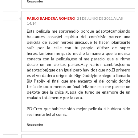
Responder
PABLO BANDERA ROMERO
21 DE JUNIO DE 2011 A LAS
14:14
Esta pelicula me sorprendio porque adapto(cambiando
bastantes cosas)el espiritu del comic.Me parece una
pelicula de super heroes unica,que te hacen plantearte
salir por la calle con tu propio disfraz de super
heroe.Tambien me gusto mucho la manera que la musica
conecta con la pelicula,eso si me parecio que el ritmo
decae un en ciertas partes.Hay varios cambios(como
adaptacion)que dan igual pero hay dos que no.El primero
es el verdadero origen de Big-Daddy(me niego a llamarlo
Big-Papi)y el final que me encanto el del comic donde
tenia de todo menos un final feliz,por eso me parece un
pegote que la chica guapa de turno se enamore de un
chalado totalmente por la cara.
PD:Creo que hubiese sido mejor pelicula si hubiera sido
realmente fiel al comic.
Responder