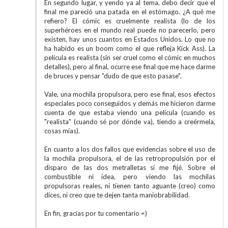
En segundo lugar, y yendo ya al tema, debo decir que el
final me pareció una patada en el estómago. ¿A qué me
refiero? El cómic es cruelmente realista (lo de los
superhéroes en el mundo real puede no parecerlo, pero
existen, hay unos cuantos en Estados Unidos. Lo que no
ha habido es un boom como el que refleja Kick Ass). La
película es realista (sin ser cruel como el cómic en muchos
detalles), pero al final, ocurre ese final que me hace darme
de bruces y pensar "dudo de que esto pasase".
Vale, una mochila propulsora, pero ese final, esos efectos
especiales poco conseguidos y demás me hicieron darme
cuenta de que estaba viendo una película (cuando es
"realista" (cuando sé por dónde va), tiendo a creérmela,
cosas mías).
En cuanto a los dos fallos que evidencias sobre el uso de
la mochila propulsora, el de las retropropulsión por el
disparo de las dos metralletas sí me fijé. Sobre el
combustible ni idea, pero viendo las mochilas
propulsoras reales, ni tienen tanto aguante (creo) como
dices, ni creo que te dejen tanta maniobrabilidad.
En fin, gracias por tu comentario =)