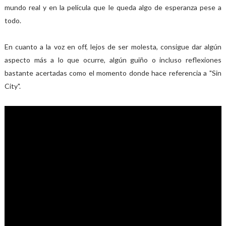
mundo real y en la película que le queda algo de esperanza pese a
todo.
En cuanto a la voz en off, lejos de ser molesta, consigue dar algún
aspecto más a lo que ocurre, algún guiño o incluso reflexiones
bastante acertadas como el momento donde hace referencia a "Sin
City".