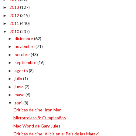
2013
(127)
►
2012
(319)
►
2011
(440)
►
2010
(237)
▼
diciembre
(62)
►
noviembre
(71)
►
octubre
(43)
►
septiembre
(16)
►
agosto
(8)
►
julio
(1)
►
junio
(2)
►
mayo
(6)
►
abril
(8)
▼
Críticas de cine: Iron Man
Microrrelato 8: Cumpleaños
Mad World de Gary Jules
Críticas de cine: Alicia en el País de las Maravil...