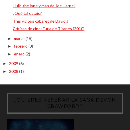
Hulk, the lonely man de Joe Harnell
¿Qué tal estáis?
This vicious cabaret de David J
Críticas de cine: Furia de Titanes (2010)
marzo
(15)
►
febrero
(3)
►
enero
(2)
►
2009
(6)
►
2008
(1)
►
¿QUIERES RESEÑAR LA SAGA DEVON
CRAWFORD?