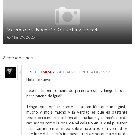
Viajeros de la Noche 2×10: Lucifer y Berserk
Mar 07, 2023
2 comentarios:
ELSBETH SILSBY
24 DE ABRIL DE 2010 A LAS 16:17
Hola de nuevo,
debería haber comentado primero esta y luego la otra
pero bueno da igual!
Tengo que opinar sobre esta canción que me gusta
mucho y mola mucho y la verdad es que es bastante
triste, pero me siento bien al escucharla y también me da
recuerdos como la orla de mi colegio en la cual pusieron
esta canción en el video sobre nosotros y la verdad es
que irme del colegio fue bastant triste porque a partir de