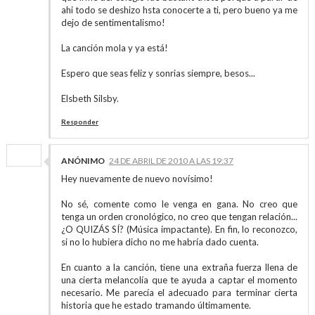
ahi todo se deshizo hsta conocerte a ti, pero bueno ya me
dejo de sentimentalismo!
La canción mola y ya está!
Espero que seas feliz y sonrias siempre, besos...
Elsbeth Silsby.
Responder
ANÓNIMO
24 DE ABRIL DE 2010 A LAS 19:37
Hey nuevamente de nuevo novísimo!
No sé, comente como le venga en gana. No creo que
tenga un orden cronológico, no creo que tengan relación...
¿O QUIZÁS SÍ? (Música impactante). En fin, lo reconozco,
si no lo hubiera dicho no me habría dado cuenta.
En cuanto a la canción, tiene una extraña fuerza llena de
una cierta melancolía que te ayuda a captar el momento
necesario. Me parecía el adecuado para terminar cierta
historia que he estado tramando últimamente.