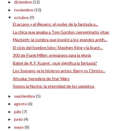
diciembre
(13)
►
noviembre
(10)
►
octubre
(9)
▼
El arcano y el jilguero: el poder de la fantasía o...
La chica que amaba a Tom Gordon: peregrinatio vitae
Macbeth: la sombra que inspiró a los grandes antih...
El ciclo del hombre lobo: Stephen King y la licant...
300 de Frank Miller: preparaos para la gloria
Babel de R. F. Kuang: ¿qué significa la fantasía?
Los Soprano ya lo hicieron antes: Barry vs Christo...
Ahsoka: heredera de Star Wars
Somos la Noche: la eternidad de los vampiros
septiembre
(5)
►
agosto
(6)
►
julio
(7)
►
junio
(4)
►
mayo
(8)
►