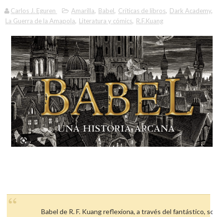
Carlos J. Eguren
Amarilla
,
Babel
,
Críticas de libros
,
Dark Academy
,
La Guerra de la Amapola
,
Literatura y cómics
,
R.F.Kuang
Babel de R. F. Kuang reflexiona, a través del fantástico, sob