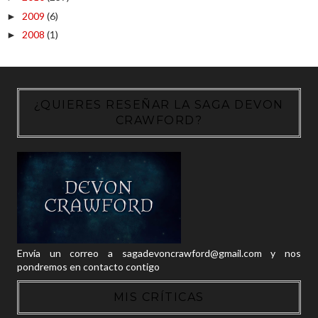
2009
(6)
►
2008
(1)
►
¿QUIERES RESEÑAR LA SAGA DEVON
CRAWFORD?
Envía un correo a sagadevoncrawford@gmail.com y nos
pondremos en contacto contigo
MIS CRÍTICAS