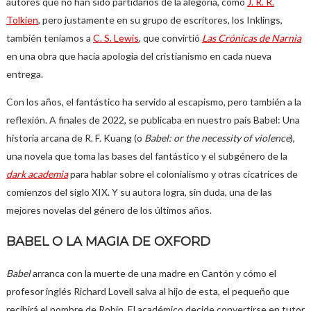
autores que no han sido partidarios de la alegoría, como
J. R. R.
Tolkien
, pero justamente en su grupo de escritores, los Inklings,
también teníamos a
C. S. Lewis
, que convirtió
Las Crónicas de Narnia
en una obra que hacía apología del cristianismo en cada nueva
entrega.
Con los años, el fantástico ha servido al escapismo, pero también a la
reflexión. A finales de 2022, se publicaba en nuestro país Babel: Una
historia arcana de R. F. Kuang (o
Babel: or the necessity of violence
),
una novela que toma las bases del fantástico y el subgénero de la
dark academia
para hablar sobre el colonialismo y otras cicatrices de
comienzos del siglo XIX. Y su autora logra, sin duda, una de las
mejores novelas del género de los últimos años.
BABEL O LA MAGIA DE OXFORD
Babel
arranca con la muerte de una madre en Cantón y cómo el
profesor inglés Richard Lovell salva al hijo de esta, el pequeño que
recibirá el nombre de Robin. El académico decide convertirse en tutor