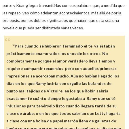
parte y Kuang logra transmitirlas con sus palabras que, a medida que
las repaso, veo cómo adelantan acontecimientos, más allá de por la
prolepsis, por los dobles significados que hacen que esta sea una
novela que pueda ser disfrutada varias veces.
“Para cuando se hubieron terminado el té, ya estaban
prácticamente enamorados los unos de los otros. No
completamente porque el amor verdadero lleva tiempo y
requiere compartir recuerdos, pero con aquellas primeras
impresiones se acercaban mucho. Aún no habían llegado los
días en los que Ramy luciría con orgullo las bufandas de
punto mal tejidas de Victoire; en los que Robin sabría
exactamente cuánto tiempo le gustaba a
Ramy que su té
infusiones para tenérselo listo cuando llegara tarda de su
clase de árabe; o en los que todos sabrían que Letty llagaría
a clase con una bolsa de papel marrón llena de galletas de
limón solo porque era miércoles por la mañana, el día en que