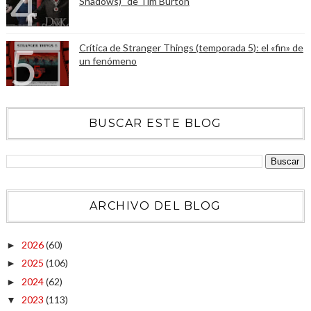
Shadows)" de Tim Burton
Crítica de Stranger Things (temporada 5): el «fin» de
un fenómeno
BUSCAR ESTE BLOG
ARCHIVO DEL BLOG
2026
(60)
►
2025
(106)
►
2024
(62)
►
2023
(113)
▼