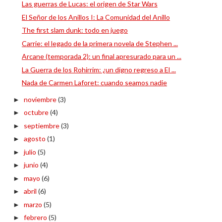
Las guerras de Lucas: el origen de Star Wars
El Señor de los Anillos I: La Comunidad del Anillo
The first slam dunk: todo en juego
Carrie: el legado de la primera novela de Stephen ...
Arcane (temporada 2): un final apresurado para un ...
La Guerra de los Rohirrim: ¿un digno regreso a El ...
Nada de Carmen Laforet: cuando seamos nadie
noviembre
(3)
►
octubre
(4)
►
septiembre
(3)
►
agosto
(1)
►
julio
(5)
►
junio
(4)
►
mayo
(6)
►
abril
(6)
►
marzo
(5)
►
febrero
(5)
►