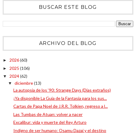
BUSCAR ESTE BLOG
ARCHIVO DEL BLOG
2026
(60)
►
2025
(106)
►
2024
(62)
▼
diciembre
(13)
▼
La autopsia de los ‘90: Strange Days (Días extraños)
¡Ya disponible La Guía de la Fantasía para los sus...
Cartas de Papa Noel de J.R.R. Tolkien, regreso a l...
Las Tumbas de Atuan: volver a nacer
Excalibur: vida y muerte del Rey Arturo
Indigno de ser humano: Osamu Dazai y el destino