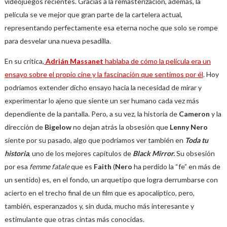
videojuegos recientes. Gracias a la remasterización, además, la
película se ve mejor que gran parte de la cartelera actual,
representando perfectamente esa eterna noche que solo se rompe
para desvelar una nueva pesadilla.
En su crítica,
Adrián Massanet
hablaba de cómo la película era un
ensayo sobre el propio cine y la fascinación que sentimos por él
. Hoy
podríamos extender dicho ensayo hacia la necesidad de mirar y
experimentar lo ajeno que siente un ser humano cada vez más
dependiente de la pantalla. Pero, a su vez, la historia de
Cameron
y la
dirección de
Bigelow
no dejan atrás la obsesión que
Lenny Nero
siente por su pasado, algo que podríamos ver también en
Toda tu
historia
, uno de los mejores capítulos de
Black Mirror.
Su obsesión
por esa
femme fatale
que es
Faith
(
Nero
ha perdido la “fe” en más de
un sentido) es, en el fondo, un arquetipo que logra derrumbarse con
acierto en el trecho final de un film que es apocalíptico, pero,
también, esperanzados y, sin duda, mucho más interesante y
estimulante que otras cintas más conocidas.