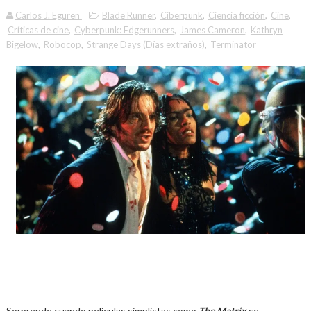
Carlos J. Eguren
Blade Runner
,
Ciberpunk
,
Ciencia ficción
,
Cine
,
Críticas de cine
,
Cyberpunk: Edgerunners
,
James Cameron
,
Kathryn
Bigelow
,
Robocop
,
Strange Days (Días extraños)
,
Terminator
Sorprende cuando películas simplistas como
The Matrix
se