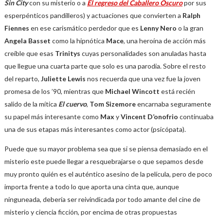
Sin City
con su misterio o a
El regreso del Caballero Oscuro
por sus
esperpénticos pandilleros) y actuaciones que convierten a
Ralph
Fiennes
en ese carismático perdedor que es
Lenny Nero
o la gran
Angela Basset
como la hipnótica
Mace
, una heroína de acción más
creíble que esas
Trinitys
cuyas personalidades son anuladas hasta
que llegue una cuarta parte que solo es una parodia. Sobre el resto
del reparto,
Juliette Lewis
nos recuerda que una vez fue la joven
promesa de los ’90, mientras que
Michael Wincott
está recién
salido de la mítica
El cuervo
,
Tom Sizemore
encarnaba seguramente
su papel más interesante como
Max
y
Vincent D’onofrio
continuaba
una de sus etapas más interesantes como actor (psicópata).
Puede que su mayor problema sea que si se piensa demasiado en el
misterio este puede llegar a resquebrajarse o que sepamos desde
muy pronto quién es el auténtico asesino de la película, pero de poco
importa frente a todo lo que aporta una cinta que, aunque
ninguneada, debería ser reivindicada por todo amante del cine de
misterio y ciencia ficción, por encima de otras propuestas