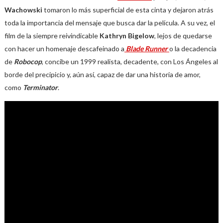
Wachowski
tomaron lo más superficial de esta cinta y dejaron atrás
toda la importancia del mensaje que busca dar la película. A su vez, el
film de la siempre reivindicable
Kathryn
Bigelow
, lejos de quedarse
con hacer un homenaje descafeinado a
Blade Runner
o la decadencia
de
Robocop
, concibe un 1999 realista, decadente, con Los Ángeles al
borde del precipicio y, aún así, capaz de dar una historia de amor,
como
Terminator
.