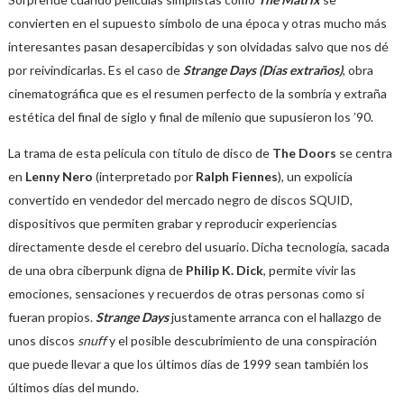
convierten en el supuesto símbolo de una época y otras mucho más
interesantes pasan desapercibidas y son olvidadas salvo que nos dé
por reivindicarlas. Es el caso de
Strange Days (Días extraños)
, obra
cinematográfica que es el resumen perfecto de la sombría y extraña
estética del final de siglo y final de milenio que supusieron los ’90.
La trama de esta película con título de disco de
The Doors
se centra
en
Lenny Nero
(interpretado por
Ralph Fiennes
), un expolicía
convertido en vendedor del mercado negro de discos SQUID,
dispositivos que permiten grabar y reproducir experiencias
directamente desde el cerebro del usuario. Dicha tecnología, sacada
de una obra ciberpunk digna de
Philip K. Dick
, permite vivir las
emociones, sensaciones y recuerdos de otras personas como si
fueran propios.
Strange Days
justamente arranca con el hallazgo de
unos discos
snuff
y el posible descubrimiento de una conspiración
que puede llevar a que los últimos días de 1999 sean también los
últimos días del mundo.