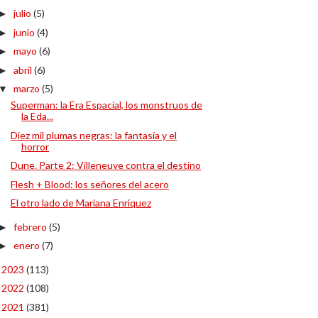
julio
(5)
►
junio
(4)
►
mayo
(6)
►
abril
(6)
►
marzo
(5)
▼
Superman: la Era Espacial, los monstruos de
la Eda...
Diez mil plumas negras: la fantasía y el
horror
Dune. Parte 2: Villeneuve contra el destino
Flesh + Blood: los señores del acero
El otro lado de Mariana Enríquez
febrero
(5)
►
enero
(7)
►
2023
(113)
►
2022
(108)
►
2021
(381)
►