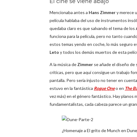
El cine se viene abajo
Mencionaba antes a
Hans Zimmer
y merece un
película hablaba del uso de instrumentos insól
quedaba claro es que salvando el tema de los
funciona para la película, pero no tanto cuan
estos temas yendo en coche, lo más seguro es
Leto
y todos los demás muertos de esta pelícu
A la música de
Zimmer
se añade el diseño de s
críticas, pero que aquí consigue un trabajo fo
pantalla. Pero sería injusto no tener en cuenta
estuvo en la fantástica
Rogue One
o en
The B
vez más) en el género fantástico. Hay planos m
fundamentalistas, cada cabeza parece un grano 
¿Homenaje a El grito de Munch en Dune 