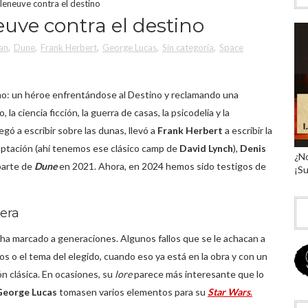
lleneuve contra el destino
euve contra el destino
an
,
Dune
,
Frank Herbert
,
George Lucas
,
Sin categoría
,
Space
mo: un héroe enfrentándose al Destino y reclamando una
 la ciencia ficción, la guerra de casas, la psicodelia y la
ó a escribir sobre las dunas, llevó a
Frank Herbert
a escribir la
daptación (ahí tenemos ese clásico camp de
David Lynch
),
Denis
¿No
parte de
Dune
en 2021. Ahora, en 2024 hemos sido testigos de
¡Su
pera
ha marcado a generaciones. Algunos fallos que se le achacan a
os o el tema del elegido, cuando eso ya está en la obra y con un
ón clásica. En ocasiones, su
lore
parece más interesante que lo
George Lucas
tomasen varios elementos para su
Star Wars
.