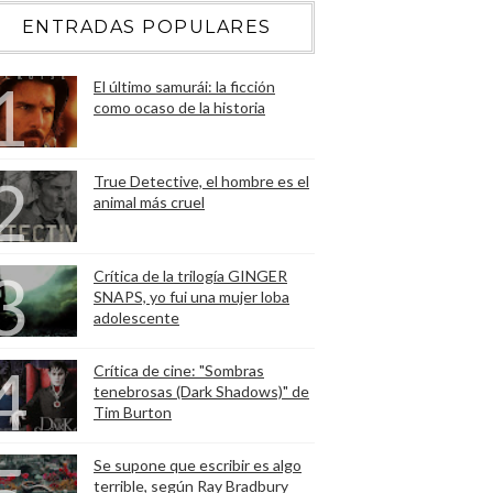
ENTRADAS POPULARES
El último samurái: la ficción
como ocaso de la historia
True Detective, el hombre es el
animal más cruel
Crítica de la trilogía GINGER
SNAPS, yo fui una mujer loba
adolescente
Crítica de cine: "Sombras
tenebrosas (Dark Shadows)" de
Tim Burton
Se supone que escribir es algo
terrible, según Ray Bradbury