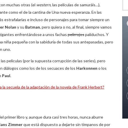
con muchas otras (el
western
, las películas de samuráis…),
ante como el de la cantina de Una nueva esperanza. En las
más estrafalarias e incluso de personajes para tomar siempre un
er Nolan
y su
Batman
, pero quiera o no, al final, siempre vamos
 gigantes enfrentándose a unos fachas
pelirrojos
paliduchos. Y
a niña pequeña con la sabiduría de todas sus antepasadas, pero
ón uno.
las películas (por la supuesta corrupción de las series), pero
en diálogos como los de los secuaces de los
Harkonnen
o los
on
Paul
.
a la secuela de la adaptación de la novela de Frank Herbert?
el primer libro y, aunque dura casi tres horas, nunca aburre
ans Zimmer
que está dispuesto a dejarte sin tímpanos de por