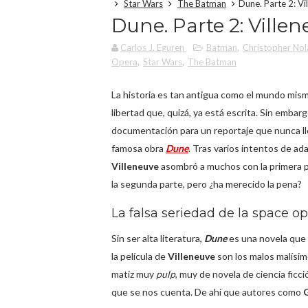
Star Wars
The Batman
Dune. Parte 2: Vi
Dune. Parte 2: Villen
Carlos J. Eguren
Batman
,
Christopher Nol
Opera
,
Star Wars
,
The Batman
La historia es tan antigua como el mundo mis
libertad que, quizá, ya está escrita. Sin embargo,
documentación para un reportaje que nunca lleg
famosa obra
Dune
. Tras varios intentos de a
Villeneuve
asombró a muchos con la primera 
la segunda parte, pero ¿ha merecido la pena?
La falsa seriedad de la space o
Sin ser alta literatura,
Dune
es una novela que 
la película de
Villeneuve
son los malos malísim
matiz muy
pulp
, muy de novela de ciencia ficci
que se nos cuenta. De ahí que autores como