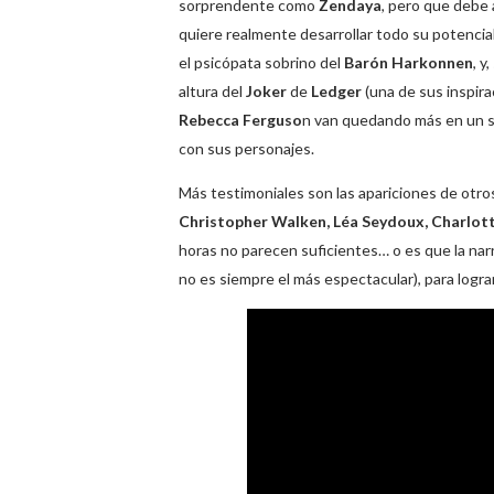
sorprendente como
Zendaya
, pero que debe
quiere realmente desarrollar todo su potencia
el psicópata sobrino del
Barón Harkonnen
, y
altura del
Joker
de
Ledger
(una de sus inspir
Rebecca Ferguso
n van quedando más en un
con sus personajes.
Más testimoniales son las apariciones de otr
Christopher Walken, Léa Seydoux, Charlott
horas no parecen suficientes… o es que la na
no es siempre el más espectacular), para logr