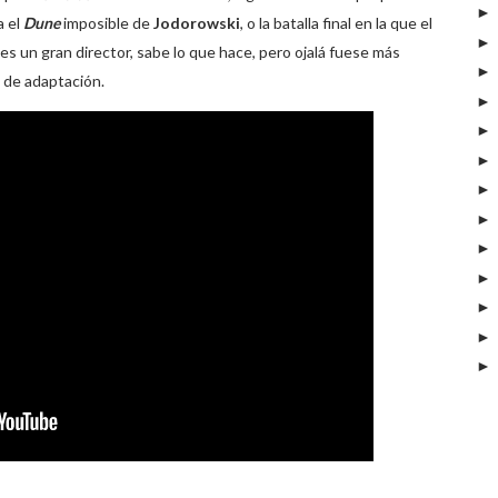
a el
Dune
imposible de
Jodorowski
, o la batalla final en la que el
 es un gran director, sabe lo que hace, pero ojalá fuese más
 de adaptación.