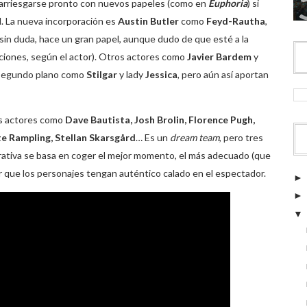
 arriesgarse pronto con nuevos papeles (como en
Euphoria
) si
l. La nueva incorporación es
Austin Butler
como
Feyd-Rautha
,
, sin duda, hace un gran papel, aunque dudo de que esté a la
aciones, según el actor). Otros actores como
Javier Bardem
y
 segundo plano como
Stilgar
y lady
Jessica
, pero aún así aportan
os actores como
Dave Bautista, Josh Brolin, Florence Pugh,
e Rampling, Stellan Skarsgård
… Es un
dream team
, pero tres
rrativa se basa en coger el mejor momento, el más adecuado (que
ar que los personajes tengan auténtico calado en el espectador.