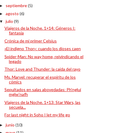
septiembre
(5)
►
agosto
(6)
►
julio
(9)
▼
Viajeros de la Noche. 1×14: Géneros I:
fantasía
Crónica de mi primer Celsius
«El indigno Thor»: cuando los dioses caen
Spider-Man: No way home, reivindicando el
legado
Thor: Love and Thunder: la caída del rayo
Ms. Marvel: recuperar el espíritu de los
cómics
Sepultados en salas abovedadas: Ph'nglui
mglw'nafh
Viajeros de la Noche. 1×13: Star Wars, las
secuela...
For last night in Soho I let my life go
junio
(10)
►
mayo
(11)
►