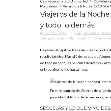
George Lucas
Los Últimos Jedi
Obi-Wan Ke
Mandalorian
Viajeros de la Noche. 1×13: Star 
Viajeros de la Noche.
y todo lo demás
Carlos J. Eguren
Cine
,
Clone Wars
,
El asc
George Lucas
,
Los Últimos Jedi
,
Obi-Wan Kenob
Llegamos al capítulo trece de nuestro podcast
resulte fatídico. Más allá de las supersticion
de todo un poco, las películas derivadas y otr
esta palabra no me gusta nada.
En este capítulo de Viajeros de la Noche
para ello, hablamos de las secuelas, las
SECUELAS Y LO QUE VINO DE