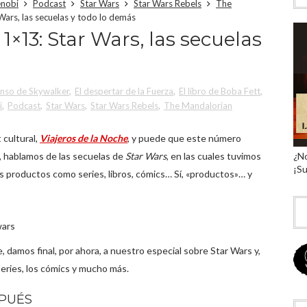
nobi
Podcast
Star Wars
Star Wars Rebels
The
Wars, las secuelas y todo lo demás
 1×13: Star Wars, las secuelas
enso de Skywalker
,
El despertar de la Fuerza
,
El libro de Boba Fett
,
i
,
Podcast
,
Star Wars
,
Star Wars Rebels
,
The Mandalorian
 cultural,
Viajeros de la Noche
, y puede que este número
es, hablamos de las secuelas de
Star Wars
, en las cuales tuvimos
¿No
¡Su
os productos como series, libros, cómics… Sí, «productos»… y
, damos final, por ahora, a nuestro especial sobre Star Wars y,
 series, los cómics y mucho más.
SPUÉS