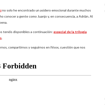
s
no solo he encontrado un asidero emocional durante muchos
 conocer a gente como Juanjo y, en consecuencia, a Adrián. Al
pena.
os tenéis disponibles a continuación:
especial de la trilogía
as
.
os, compartirnos y seguirnos en iVoox, cuestión que nos