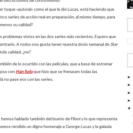
ra un microcosmos de conformismo?
er toque «autoral» como el que le dio Lucas, está haciendo que
cinco series de acción real en preparación, al mismo tiempo, para
 menos su calidad?
s problemas vistos en las dos series más recientes. Espero que
contrario. A todos nos gusta tener nuestra dosis semanal de
Star
ndo calidad, ¿no?
bién de lo ocurrido con las películas, que a base de estrenar
apso con
Han Solo
que hizo que se frenasen todas las
á no pase eso con las series.
e hemos hablado también del bueno de Filoni y lo que representa
 hemos rendido un digno homenaje a George Lucas y la galaxia