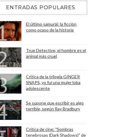
ENTRADAS POPULARES
El último samurái: la ficción
como ocaso de la historia
True Detective, el hombre es el
animal más cruel
Crítica de la trilogía GINGER
SNAPS, yo fui una mujer loba
adolescente
Se supone que escribir es algo
terrible, según Ray Bradbury
Crítica de cine: "Sombras
tenebrosas (Dark Shadows)" de