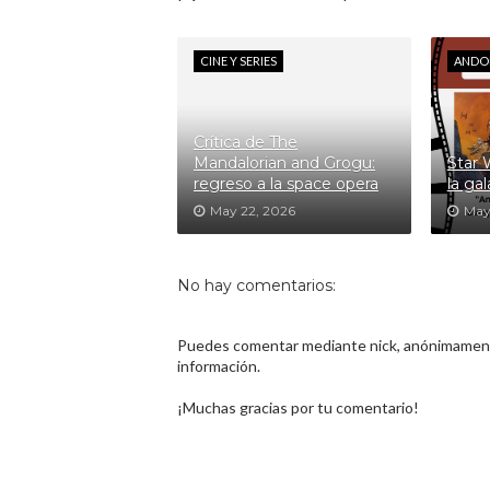
CINE Y SERIES
ANDO
Crítica de The
Mandalorian and Grogu:
Star 
regreso a la space opera
la ga
May 22, 2026
May
No hay comentarios:
Puedes comentar mediante nick, anónimamente
información.
¡Muchas gracias por tu comentario!