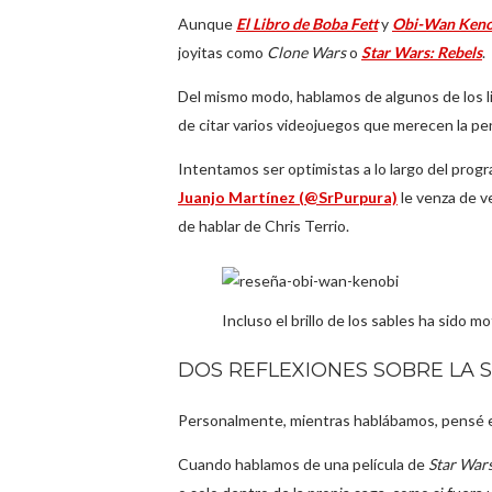
Aunque
El Libro de Boba Fett
y
Obi-Wan Keno
joyitas como
Clone Wars
o
Star Wars: Rebels
.
Del mismo modo, hablamos de algunos de los l
de citar varios videojuegos que merecen la p
Intentamos ser optimistas a lo largo del pro
Juanjo Martínez (@SrPurpura)
le venza de v
de hablar de Chris Terrio.
Incluso el brillo de los sables ha sido mo
DOS REFLEXIONES SOBRE LA 
Personalmente, mientras hablábamos, pensé e
Cuando hablamos de una película de
Star War