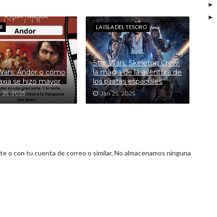
R
LA ISLA DEL TESORO
Star Wars: Skeleton Crew:
Wars: Andor o cómo
la magia de la aventura de
laxia se hizo mayor
los piratas espaciales
 25, 2025
Jan 25, 2025
 o con tu cuenta de correo o similar. No almacenamos ninguna