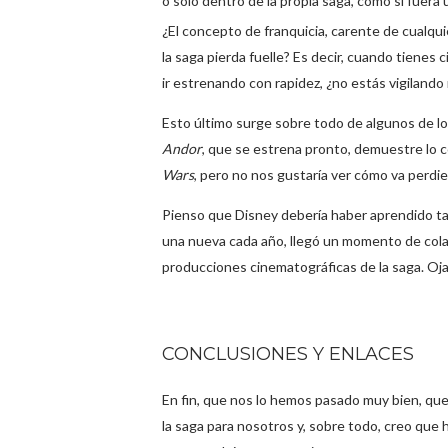
o solo dentro de la propia saga, como si fue
¿El concepto de franquicia, carente de cualqui
la saga pierda fuelle? Es decir, cuando tienes 
ir estrenando con rapidez, ¿no estás vigilando
Esto último surge sobre todo de algunos de lo
Andor
, que se estrena pronto, demuestre lo 
Wars
, pero no nos gustaría ver cómo va perdie
Pienso que Disney debería haber aprendido tam
una nueva cada año, llegó un momento de col
producciones cinematográficas de la saga. Ojal
CONCLUSIONES Y ENLACES
En fin, que nos lo hemos pasado muy bien, qu
la saga para nosotros y, sobre todo, creo que