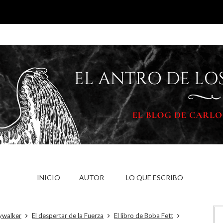
INICIO
AUTOR
LO QUE ESCRIBO
kywalker
El despertar de la Fuerza
El libro de Boba Fett