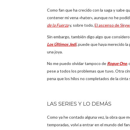
Como fan que ha crecido con la saga y sabe que
contener mi vena «hater», aunque no he pod
de la Fuerza
y, sobre todo,
El ascenso de Skyw
Sin embargo, también digo algo que considero 
Los Últimos Jedi
,
puede que haya merecido la p
una joya.
No me puedo olvidar tampoco de
Rogue One
,
pese a todos los problemas que tuvo. Otra ci
pena que los hilos no completados de la cinta 
LAS SERIES Y LO DEMÁS
Como ya he contado alguna vez, la obra que me
temporadas, volví a entrar en el mundo del f