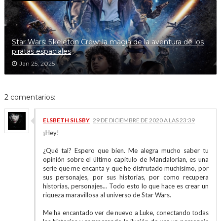
Star Wars: Skeleton Crew: la magia de la aventura de los
piratas espaciales
Jan 25, 2025
2 comentarios:
ELSBETH SILSBY
29 DE DICIEMBRE DE 2020 A LAS 23:39
¡Hey!
¿Qué tal? Espero que bien. Me alegra mucho saber tu
opinión sobre el último capítulo de Mandalorian, es una
serie que me encanta y que he disfrutado muchísimo, por
sus personajes, por sus historias, por como recupera
historias, personajes... Todo esto lo que hace es crear un
riqueza maravillosa al universo de Star Wars.
Me ha encantado ver de nuevo a Luke, conectando todas