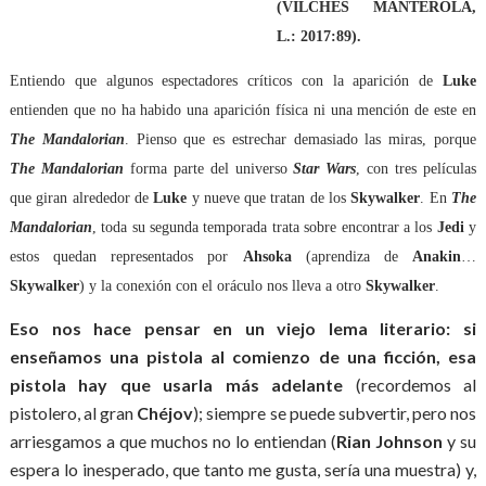
(VILCHES MANTEROLA,
L.: 2017:89).
Entiendo que algunos espectadores críticos con la aparición de
Luke
entienden que no ha habido una aparición física ni una mención de este en
The Mandalorian
. Pienso que es estrechar demasiado las miras, porque
The Mandalorian
forma parte del universo
Star Wars
, con tres películas
que giran alrededor de
Luke
y nueve que tratan de los
Skywalker
. En
The
Mandalorian
, toda su segunda temporada trata sobre encontrar a los
Jedi
y
estos quedan representados por
Ahsoka
(aprendiza de
Anakin
…
Skywalker
) y la conexión con el oráculo nos lleva a otro
Skywalker
.
Eso nos hace pensar en un viejo lema literario: si
enseñamos una pistola al comienzo de una ficción, esa
pistola hay que usarla
más adelante
(recordemos al
pistolero, al gran
Chéjov
); siempre se puede subvertir, pero nos
arriesgamos a que muchos no lo entiendan (
Rian Johnson
y su
espera lo inesperado, que tanto me gusta, sería una muestra) y,