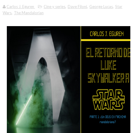
Carlos J. Eguren
Cine y series
,
Dave Filoni
,
George Lucas
,
Star
Wars
,
The Mandalorian