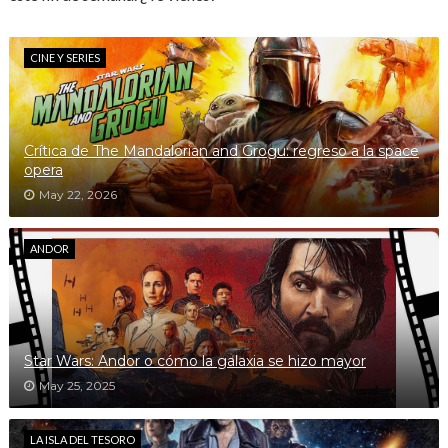
CINE Y SERIES
Crítica de The Mandalorian and Grogu: regreso a la space
opera
May 22, 2026
ANDOR
Star Wars: Andor o cómo la galaxia se hizo mayor
May 25, 2025
LA ISLA DEL TESORO