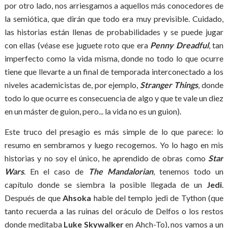
por otro lado, nos arriesgamos a aquellos más conocedores de
la semiótica, que dirán que todo era muy previsible. Cuidado,
las historias están llenas de probabilidades y se puede jugar
con ellas (véase ese juguete roto que era
Penny Dreadful
, tan
imperfecto como la vida misma, donde no todo lo que ocurre
tiene que llevarte a un final de temporada interconectado a los
niveles academicistas de, por ejemplo,
Stranger Things
, donde
todo lo que ocurre es consecuencia de algo y que te vale un diez
en un máster de guion, pero... la vida no es un guion).
Este truco del presagio es más simple de lo que parece: lo
resumo en sembramos y luego recogemos. Yo lo hago en mis
historias y no soy el único, he aprendido de obras como
Star
Wars
. En el caso de
The Mandalorian
, tenemos todo un
capítulo donde se siembra la posible llegada de un
Jedi
.
Después de que
Ahsoka
hable del templo jedi de Tython (que
tanto recuerda a las ruinas del oráculo de Delfos o los restos
donde meditaba
Luke Skywalker
en Ahch-To), nos vamos a un