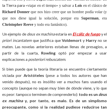
la Tierra para
«viajar en el tiempo» y salvar a
Lois
en el clásico de
Richard Donner
que nos hizo creer que un hombre podía volar (y
que nos diese igual la solución, porque era
Superman
, era
Christopher Reeve
y todo era fantástico).
Un ejemplo de
deus ex machina
estaría en
El cáliz de fuego
y el
priori incantatem
que justifica que
Voldemort
y
Harry
no se
maten. Las novelas anteriores estaban llenas de presagios, a
partir de la cuarta,
Rowling
optó por empezar a usar
explicaciones a
posteriori rebuscatem
.
Si bien puede que la teoría literaria se encuentre ciertamente
viciada por
Aristóteles
(pese a todos los autores que han
venido después), no es insólito ver a muchos fans usando el
concepto (aunque no sepan muy bien de dónde viene, y lo que
es peor: tampoco terminen de comprenderlo):
todo es un
deus
ex machina
y, por tanto, es malo. Es de un simplismo
preocupante, como si la realidad pudiese reducirse tan