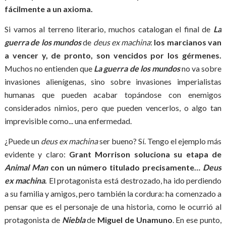
fácilmente a un axioma.
Si vamos al terreno literario, muchos catalogan el final de
La
guerra de los mundos
de
deus ex machina
:
los marcianos van
a vencer y, de pronto, son vencidos por los gérmenes.
Muchos no entienden que
La guerra de los mundos
no va sobre
invasiones alienígenas, sino sobre invasiones imperialistas
humanas que pueden acabar topándose con enemigos
considerados nimios, pero que pueden vencerlos, o algo tan
imprevisible como... una enfermedad.
¿Puede un
deus ex machina
ser bueno? Sí. Tengo el ejemplo más
evidente y claro:
Grant Morrison soluciona su etapa de
Animal Man
con un número titulado precisamente…
Deus
ex machina
.
El protagonista está destrozado, ha ido perdiendo
a su familia y amigos, pero también la cordura: ha comenzado a
pensar que es el personaje de una historia, como le ocurrió al
protagonista de
Niebla
de
Miguel de Unamuno
. En ese punto,