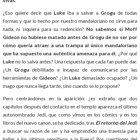
vivas.
¿Eso quiere decir que
Luke
iba a salvar a
Grogu
de todas
formas y que lo hecho por nuestro mandaloriano no sirve para
nada, ni siquiera para su redención?
No sabemos si Moff
Gideon no hubiese matado antes de Grogu de no ser por
cómo quería atraer a una trampa al único mandaloriano
que ha supuesto una auténtica amenaza para él.
¿Por qué
Luke
no lo salva antes? Una respuesta que cada fan puede dar.
¿Un
Grogu
debilitado e incapaz de comunicarse por las
herramientas de
Gideon
? ¿Un
Luke
demasiado ocupado? ¿Un
mago que nunca llega tarde, sino cuando se lo propone?
Pero centrándonos en la aparición: ¿es extraño que dos
capítulos después del contacto en el templo aparezca el último
autonombrado Jedi, que como vimos en los cómics y en los
libros del nuevo canon, se ha dedicado, tras
El retorno del Jedi
,
a buscar su razón de ser y ha emprendido una travesía para
hallar a los últimos sensitivos a la Fuera? Por cuestiones del