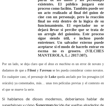
existentes. El público juzgará este
proceso como facilón. También puede ser
un acto realizado al final del guion de
cine con un personaje, pero la reacción
final no está dentro de la lógica de su
funcionamiento. El espectador no se
dejará llevar si percibe que se trata de
un arreglo del guionista. Este proceso
sigue siendo útil, e incluso puede
entretener. Un salvador externo puede
aceptarse si el modo de hacerlo entrar en
escena no es grosero. (VILCHES
MANTEROLA, L.: 2017:307).
Por un lado, se deja claro que el
deus ex machina
es un error de novato y
dudamos de que a
Filoni
y
Favreau
se les pueda considerar como novatos.
En cualquier caso, el personaje de
Luke
queda anclado por los presagios (el
oráculo) ya comentados, más… unas tres películas previas y el contexto en
el que se mueve la serie.
Si hablamos de dioses modernos, deberíamos hablar de
superhéroes y cómo
Superman
decide dar vueltas alrededor de