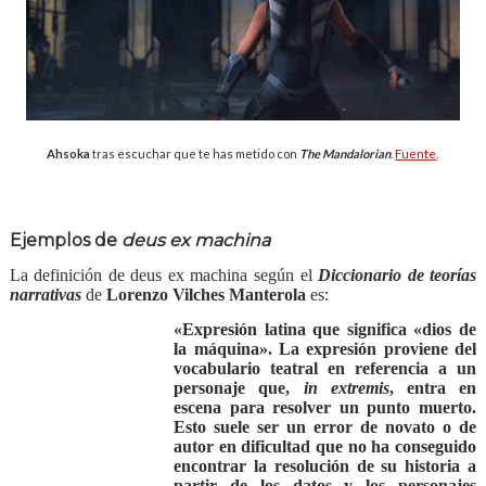
Ahsoka
tras escuchar que te has metido con
The Mandalorian
.
Fuente
.
Ejemplos de
deus ex machina
La definición de deus ex machina según el
Diccionario de teorías
narrativas
de
Lorenzo Vilches Manterola
es:
«Expresión latina que significa «dios de
la máquina». La expresión proviene del
vocabulario teatral en referencia a un
personaje que,
in extremis
, entra en
escena para resolver un punto muerto.
Esto suele ser un error de novato o de
autor en dificultad que no ha conseguido
encontrar la resolución de su historia a
partir de los datos y los personajes