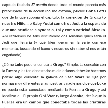
capítulo titulado
El asedio
donde todo el mundo parecía más
preocupado de la acción (no me extraña, ¡vuelve
Boba Fett
)
que de lo que suponía el capítulo:
la conexión de Grogu (o
nuestro Niño… o Baby Yoda) con otros Jedi, a la espera de
que uno acudiese a ayudarlo, tal y como vaticinó Ahsoka.
Ahí estuvimos los fans discutiendo dos semanas quién sería el
Jedi que llegaría (y qué bien juegan en la serie con ese
momento, buscando el icono y nosotros sin saber si nos están
engañando).
¿Cómo
Luke
pudo encontrar a
Grogu
? Simple. La conexión con
la Fuerza y los tan denostados midiclorianos deberían hacernos
pensar algo evidente: la galaxia de
Star Wars
se rige por
normas muy diferentes a las nuestras y nadie nos dice que
Luke
no pueda estar conectado mediante la Fuerza a
Grogu
y así
localizarlo… El propio
Obi-Wan
(y luego
Ahsoka
) decía
que la
Fuerza era un campo que conectaba todas las criaturas