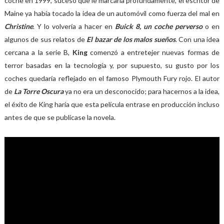
coche en 1999, suceso que le marcaría profundamente, el escritor de
Maine ya había tocado la idea de un automóvil como fuerza del mal en
Christine
. Y lo volvería a hacer en
Buick 8, un coche perverso
o en
algunos de sus relatos de
El bazar de los malos sueños
. Con una idea
cercana a la serie B,
King
comenzó a entretejer nuevas formas de
terror basadas en la tecnología y, por supuesto, su gusto por los
coches quedaría reflejado en el famoso Plymouth Fury rojo. El autor
de
La Torre Oscura
ya no era un desconocido; para hacernos a la idea,
el éxito de King haría que esta película entrase en producción incluso
antes de que se publicase la novela.