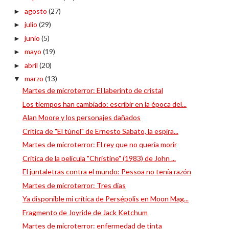
agosto
(27)
►
julio
(29)
►
junio
(5)
►
mayo
(19)
►
abril
(20)
►
marzo
(13)
▼
Martes de microterror: El laberinto de cristal
Los tiempos han cambiado: escribir en la época del...
Alan Moore y los personajes dañados
Crítica de "El túnel" de Ernesto Sabato, la espira...
Martes de microterror: El rey que no quería morir
Crítica de la película "Christine" (1983) de John ...
El juntaletras contra el mundo: Pessoa no tenía razón
Martes de microterror: Tres días
Ya disponible mi crítica de Persépolis en Moon Mag...
Fragmento de Joyride de Jack Ketchum
Martes de microterror: enfermedad de tinta