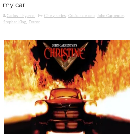
my car
Carlos J. Eguren
Cine y series
,
Críticas de cine
,
John Carpenter
,
Stephen King
,
Terror