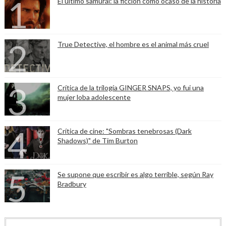
El último samurái: la ficción como ocaso de la historia
True Detective, el hombre es el animal más cruel
Crítica de la trilogía GINGER SNAPS, yo fui una
mujer loba adolescente
Crítica de cine: "Sombras tenebrosas (Dark
Shadows)" de Tim Burton
Se supone que escribir es algo terrible, según Ray
Bradbury