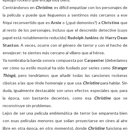
Centrándonos en
Christine
, es difícil empatizar con los personajes de
la película y puede que lleguemos a sentirnos más cercanos a ese
friqui reconvertido que es
Arnie
o (¿qué demonios?) a
Christine
que
al resto de los personajes, incluso que el descreído detective (cuyo
papel está notablemente reducido)
Rudolph Junkins
de
Harry Dean
Stanton
. A veces, ocurre con el género de terror y con el hecho de
envejecer: te sientes más cercano al villano que al héroe.
Ya nombraba la banda sonora compuesta por
Carpenter
(deberíamos
ver cómo su estilo musical ha sido fusilado por series como
Stranger
Things
), pero tendríamos que añadir todas las canciones rockeras
clásicas a las que rinde homenaje y que usa
Christine
para hablar. Sin
duda, igualmente destacable son unos efectos especiales que, para
la época, son bastante decentes, como esa
Christine
que se
reconstruye sin problemas.
Lejos de ser una película emblemática de terror (se emparenta bien
con esas películas menores que solían proyectarse en cines al aire
libre en otra época, en otro momento), donde
Christine
funciona en