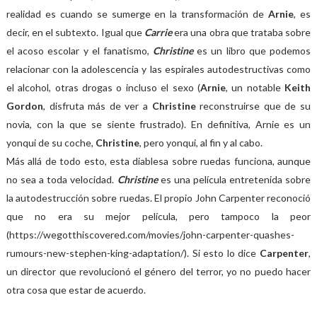
realidad es cuando se sumerge en la transformación de
Arnie
, es
decir, en el subtexto. Igual que
Carrie
era una obra que trataba sobre
el acoso escolar y el fanatismo,
Christine
es un libro que podemos
relacionar con la adolescencia y las espirales autodestructivas como
el alcohol, otras drogas o incluso el sexo (
Arnie
, un notable
Keith
Gordon
, disfruta más de ver a
Christine
reconstruirse que de su
novia, con la que se siente frustrado). En definitiva, Arnie es un
yonqui de su coche,
Christine
, pero yonqui, al fin y al cabo.
Más allá de todo esto, esta diablesa sobre ruedas funciona, aunque
no sea a toda velocidad.
Christine
es una película entretenida sobre
la autodestrucción sobre ruedas. El propio John Carpenter reconoció
que no era su mejor película, pero tampoco la peor
(https://wegotthiscovered.com/movies/john-carpenter-quashes-
rumours-new-stephen-king-adaptation/). Si esto lo dice
Carpenter
,
un director que revolucionó el género del terror, yo no puedo hacer
otra cosa que estar de acuerdo.