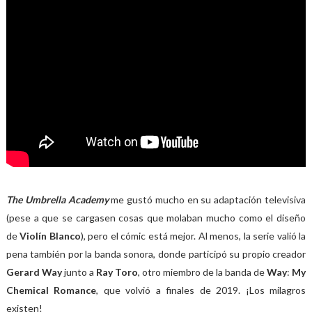
The Umbrella Academy
me gustó mucho en su adaptación televisiva
(pese a que se cargasen cosas que molaban mucho como el diseño
de
Violín Blanco
), pero el cómic está mejor. Al menos, la serie valió la
pena también por la banda sonora, donde participó su propio creador
Gerard Way
junto a
Ray Toro
, otro miembro de la banda de
Way
:
My
Chemical Romance
, que volvió a finales de 2019. ¡Los milagros
existen!