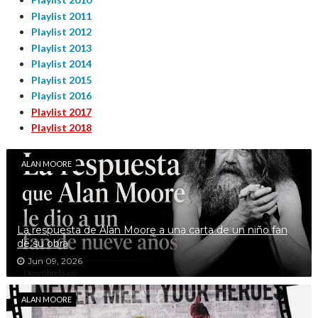
Playlist 2011
Playlist 2012
Playlist 2013
Playlist 2014
Playlist 2015
Playlist 2016
Playlist 2017
Playlist 2018
ALAN MOORE
La respuesta de Alan Moore a una carta de un niño fan
de su obra
Jun 09, 2026
ALAN MOORE