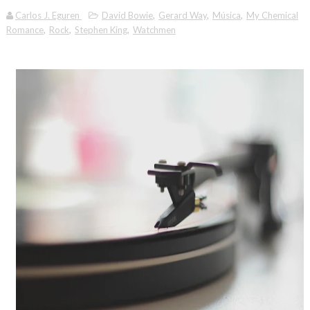
Carlos J. Eguren
David Bowie
,
Gerard Way
,
Música
,
My Chemical
Romance
,
Rock
,
Stephen King
,
Watchmen