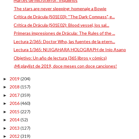
Martes de microterror: Inquilinos
The stars are never sleeping: homenaje a Bowie
Crítica de Drácula (S01E03): "The Dark Compass", e...
Crítica de Drácula (S01E02): Blood vessel, los sal...
Primeras impresiones de Drácula: The Rules of the ...
Lectura 2/365: Doctor Who, las fuentes de la etern...
Lectura 1/365: NIJIGAHARA HOLOGRAPH de Inio Asano
Objetivo: Un año de lectura (365 libros y cómics)
¡Mi playlist de 2019, doce meses con doce canciones!
2019
(204)
►
2018
(157)
►
2017
(359)
►
2016
(460)
►
2015
(227)
►
2014
(52)
►
2013
(127)
►
2012
(319)
►