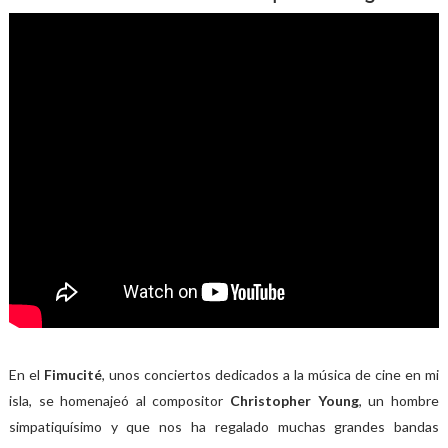
En el
Fimucité
, unos conciertos dedicados a la música de cine en mi
isla, se homenajeó al compositor
Christopher Young
, un hombre
simpatiquísimo y que nos ha regalado muchas grandes bandas