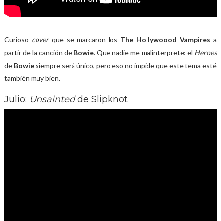
Curioso
cover
que se marcaron los
The Hollywoood Vampires
a
partir de la canción de
Bowie
. Que nadie me malinterprete: el
Heroes
de
Bowie
siempre será único, pero eso no impide que este tema esté
también muy bien.
Julio:
Unsainted
de Slipknot