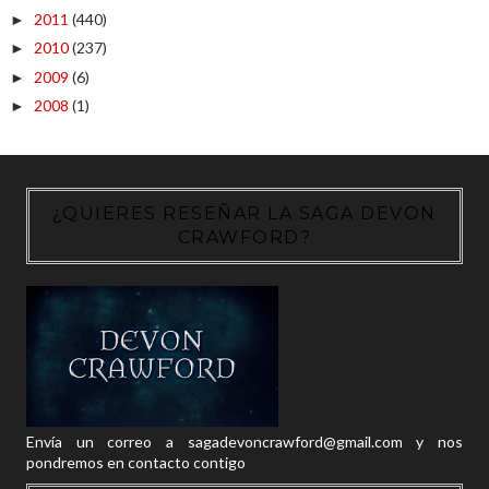
2011
(440)
►
2010
(237)
►
2009
(6)
►
2008
(1)
►
¿QUIERES RESEÑAR LA SAGA DEVON
CRAWFORD?
Envía un correo a sagadevoncrawford@gmail.com y nos
pondremos en contacto contigo