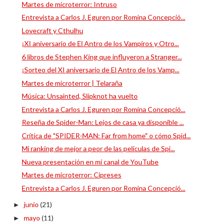
Martes de microterror: Intruso
Entrevista a Carlos J. Eguren por Romina Concepció...
Lovecraft y Cthulhu
¡XI aniversario de El Antro de los Vampiros y Otro...
6 libros de Stephen King que influyeron a Stranger...
¡Sorteo del XI aniversario de El Antro de los Vamp...
Martes de microterror | Telaraña
Música: Unsainted, Slipknot ha vuelto
Entrevista a Carlos J. Eguren por Romina Concepció...
Reseña de Spider-Man: Lejos de casa ya disponible ...
Crítica de "SPIDER-MAN: Far from home" o cómo Spid...
Mi ranking de mejor a peor de las películas de Spi...
Nueva presentación en mi canal de YouTube
Martes de microterror: Cipreses
Entrevista a Carlos J. Eguren por Romina Concepció...
junio
(21)
►
mayo
(11)
►