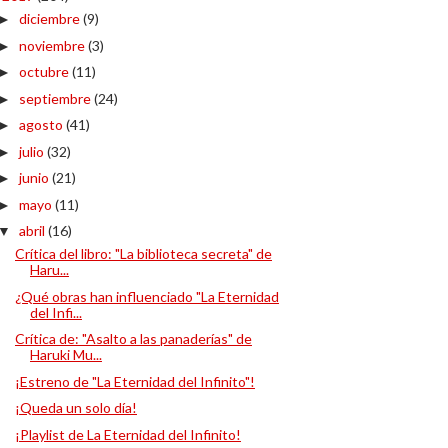
diciembre
(9)
►
noviembre
(3)
►
octubre
(11)
►
septiembre
(24)
►
agosto
(41)
►
julio
(32)
►
junio
(21)
►
mayo
(11)
►
abril
(16)
▼
Crítica del libro: "La biblioteca secreta" de
Haru...
¿Qué obras han influenciado "La Eternidad
del Infi...
Crítica de: "Asalto a las panaderías" de
Haruki Mu...
¡Estreno de "La Eternidad del Infinito"!
¡Queda un solo día!
¡Playlist de La Eternidad del Infinito!