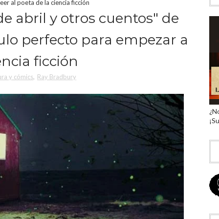
er al poeta de la ciencia ficción
 de abril y otros cuentos" de
ulo perfecto para empezar a
encia ficción
ura y cómics
,
Ray Bradbury
¿No
¡Su