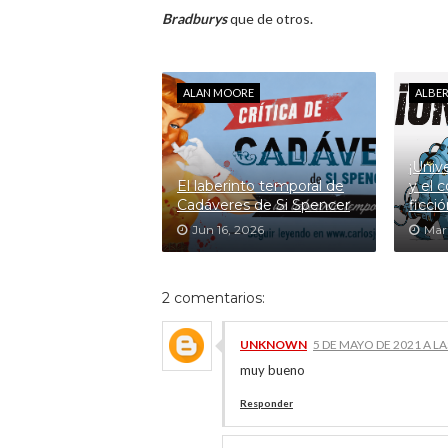
Bradburys
que de otros.
ALAN MOORE
ALBE
¡Univ
El laberinto temporal de
y el 
Cadáveres de Si Spencer
ficci
Jun 16, 2026
Mar 
2 comentarios:
UNKNOWN
5 DE MAYO DE 2021 A LA
muy bueno
Responder