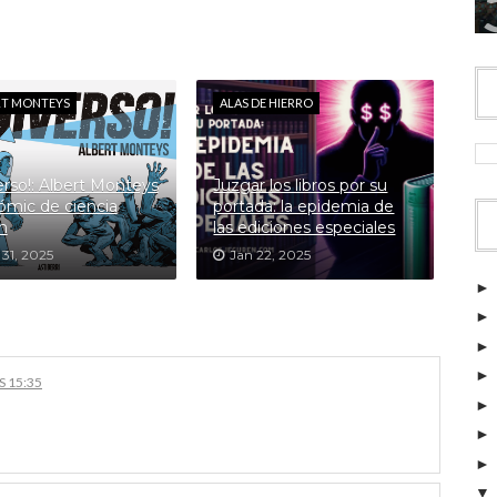
RT MONTEYS
ALAS DE HIERRO
erso!: Albert Monteys
Juzgar los libros por su
cómic de ciencia
portada: la epidemia de
ón
las ediciones especiales
31, 2025
Jan 22, 2025
S 15:35