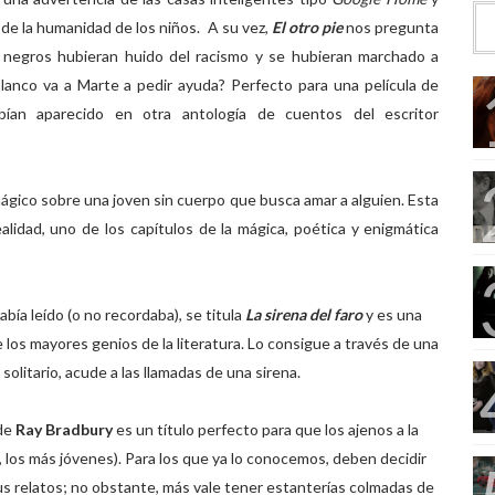
 de la humanidad de los niños. A su vez,
El otro pie
nos pregunta
s negros hubieran huido del racismo y se hubieran marchado a
blanco va a Marte a pedir ayuda? Perfecto para una película de
ían aparecido en otra antología de cuentos del escritor
mágico sobre una joven sin cuerpo que busca amar a alguien. Esta
realidad, uno de los capítulos de la mágica, poética y enigmática
abía leído (o no recordaba), se titula
La sirena del faro
y es una
 los mayores genios de la literatura. Lo consigue a través de una
a
solitario, acude a las llamadas de una sirena.
de
Ray Bradbury
es un título perfecto para que los ajenos a la
 los más jóvenes). Para los que ya lo conocemos, deben decidir
sus relatos; no obstante, más vale tener estanterías colmadas de