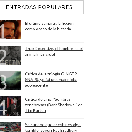
ENTRADAS POPULARES
El último samurái: la ficción
como ocaso de la historia
True Detective, el hombre es el
animal más cruel
Crítica de la trilogía GINGER
SNAPS, yo fui una mujer loba
adolescente
Crítica de cine: "Sombras
tenebrosas (Dark Shadows)" de
Tim Burton
Se supone que escribir es algo
terrible, según Ray Bradbury