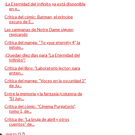
¡La Eternidad del Infinito ya está disponible
en p...
Crítica del cómic: Batman, el príncipe
oscuro de E...
Las campanas de Notre Dame siguen
repicando
Crítica del manga: "To your eternity 4", la
mitolo...
¡Quedan diez días para "La Eternidad del
Infinito"!
Crítica del libro: "Laboratorio lector: para
enten...
Crítica del manga: "Voces en la oscuridad 2"
de Ju...
Entre la memoria y la fantasía (columna de
"El Jun...
Crítica del cómic: "Cinema Purgatorio",
tomo 1, de...
Crítica de: "La bruja de abril y otros
cuentos" de...
marzo
(17)
►