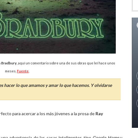
a
Bradbury
, aquí un comentario sobre una de sus obras que leí hace unos
meses.
Fuente
.
, es hacer lo que amamos y amar lo que hacemos. Y olvidarse
rfecto para acercar a los más jóvenes a la prosa de
Ray
 una advertencia de las casas inteligentes tipo
Google Home
y