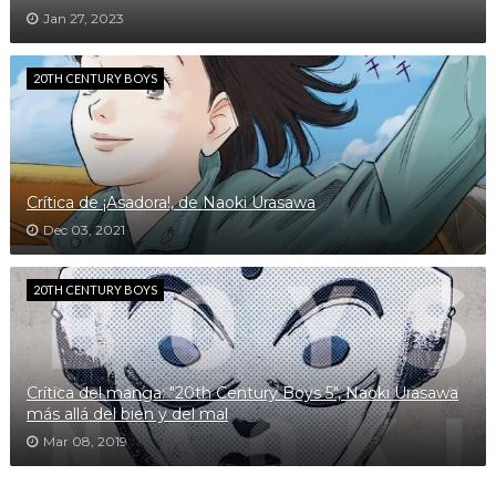
Jan 27, 2023
20TH CENTURY BOYS
Crítica de ¡Asadora!, de Naoki Urasawa
Dec 03, 2021
20TH CENTURY BOYS
Crítica del manga: "20th Century Boys 5", Naoki Urasawa
más allá del bien y del mal
Mar 08, 2019