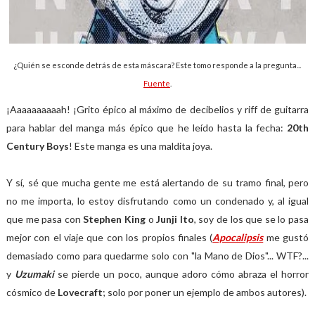
¿Quién se esconde detrás de esta máscara? Este tomo responde a la pregunta...
Fuente
.
¡Aaaaaaaaaah! ¡Grito épico al máximo de decibelios y riff de guitarra
para hablar del manga más épico que he leído hasta la fecha:
20th
Century Boys
! Este manga es una maldita joya.
Y sí, sé que mucha gente me está alertando de su tramo final, pero
no me importa, lo estoy disfrutando como un condenado y, al igual
que me pasa con
Stephen King
o
Junji Ito
, soy de los que se lo pasa
mejor con el viaje que con los propios finales (
Apocalipsis
me gustó
demasiado como para quedarme solo con "la Mano de Dios"... WTF?...
y
Uzumaki
se pierde un poco, aunque adoro cómo abraza el horror
cósmico de
Lovecraft
; solo por poner un ejemplo de ambos autores).