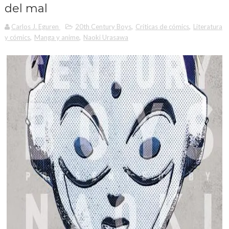
del mal
Carlos J. Eguren
20th Century Boys
,
Críticas de cómics
,
Literatura
y cómics
,
Manga y anime
,
Naoki Urasawa