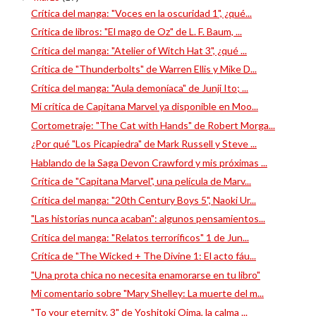
Crítica del manga: "Voces en la oscuridad 1", ¿qué...
Crítica de libros: "El mago de Oz" de L. F. Baum, ...
Crítica del manga: "Atelier of Witch Hat 3", ¿qué ...
Crítica de "Thunderbolts" de Warren Ellis y Mike D...
Crítica del manga: "Aula demoníaca" de Junji Ito; ...
Mi crítica de Capitana Marvel ya disponible en Moo...
Cortometraje: "The Cat with Hands" de Robert Morga...
¿Por qué "Los Picapiedra" de Mark Russell y Steve ...
Hablando de la Saga Devon Crawford y mis próximas ...
Crítica de "Capitana Marvel", una película de Marv...
Crítica del manga: "20th Century Boys 5", Naoki Ur...
"Las historias nunca acaban": algunos pensamientos...
Crítica del manga: "Relatos terroríficos" 1 de Jun...
Crítica de "The Wicked + The Divine 1: El acto fáu...
"Una prota chica no necesita enamorarse en tu libro"
Mi comentario sobre "Mary Shelley: La muerte del m...
"To your eternity. 3" de Yoshitoki Oima, la calma ...