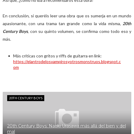
Así que, ¿cómo no iba a recomendaros esta obra?
En conclusión, si queréis leer una obra que os sumerja en un mundo
apasionante, con una trama tan grande como la vida misma,
20th
Century Boys
, con su quinto volumen, se confirma como todo eso y
más.
Más críticas con gritos y riffs de guitarra en link:
https://elantrodelosvampirosyotrosmonstruos.blogspot.c
om
20TH CENTURY BOYS
20th Century Boys: Naoki Urasawa más allá del bien y del
mal