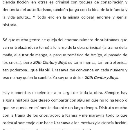
ciencia ficción, en otras es criminal con toques de conspiración y
denuncia del autoritarismo, también juega con la idea de la infancia y
la vida adulta... Y todo ello en la misma colosal, enorme y genial
historia.
Sé que mucha gente se queja del enorme número de subtramas que
van entrelazándose (o no) a lo largo de la obra principal (la trama de la
mafia, el autor de manga, el parque temático de Amigo, el pasado de
los críos...), pero
20th Century Boys
es tan inmensa, tan entretenida,
tan poderosa... que
Naoki Urasawa
me convence en cada número y
eso no hay quien lo cambie. Ya soy uno de los
20th Century Boys
.
Hay momentos excelentes a lo largo de toda la obra. Siempre hay
alguna historia que deseo compartir con alguien que no lo ha leído o
que se queda en mi mente durante un largo tiempo. Disfruto mucho
con la trama de los críos, adoro a
Kanna
y me maravilla todo lo que
rodea al homenaje que hace
Urasawa
a los
mechas
y la ciencia ficción.