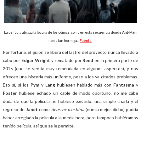
La película abraza la locura de los cómics, como en esta secuencia donde
Ant-Man
no es tan hormiga...
Fuente
.
Por fortuna, el guion se libera del lastre del proyecto nunca llevado a
cabo por
Edgar Wright
y rematado por
Reed
en la primera parte de
2015 (que se sentía muy remendada en algunos aspectos), y nos
ofrecen una historia más uniforme, pese a los ya citados problemas.
Eso sí, si los
Pym
y
Lang
hubiesen hablado más con
Fantasma
y
Foster
hubiese echado un cable de modo oportuno, no me cabe
duda de que la película no hubiese existido: una simple charla y el
regreso de
Janet
como
deus ex machina
(nunca mejor dicho) podría
haber arreglado la película a la media hora, pero tampoco hubiéramos
tenido película, así que se le permite.