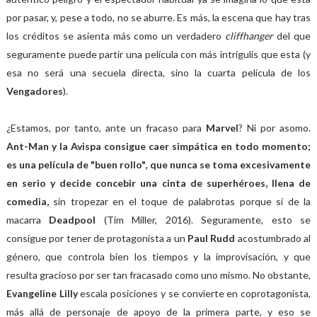
por pasar, y, pese a todo, no se aburre. Es más, la escena que hay tras
los créditos se asienta más como un verdadero
cliffhanger
del que
seguramente puede partir una película con más intrígulis que esta (y
esa no será una secuela directa, sino la cuarta película de los
Vengadores
).
¿Estamos, por tanto, ante un fracaso para
Marvel
? Ni por asomo.
Ant-Man y la Avispa consigue caer simpática en todo momento;
es una película de "buen rollo", que nunca se toma excesivamente
en serio y decide concebir una cinta de superhéroes, llena de
comedia,
sin tropezar en el toque de palabrotas porque sí de la
macarra
Deadpool
(Tim Miller, 2016). Seguramente, esto se
consigue por tener de protagonista a un
Paul Rudd
acostumbrado al
género, que controla bien los tiempos y la improvisación, y que
resulta gracioso por ser tan fracasado como uno mismo. No obstante,
Evangeline Lilly
escala posiciones y se convierte en coprotagonista,
más allá de personaje de apoyo de la primera parte, y eso se