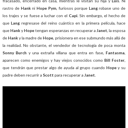
fracasado, encerrado en casa, mientras le visitan su hija y
Luis
. Ni
rastro de
Hank
ni
Hope Pym
, furiosos porque
Lang
robase uno de
los trajes y se fuese a luchar con el
Capi
. Sin embargo, el hecho de
que
Lang
regresase del reino cuántico en la primera película, hace
que
Hank
y
Hope
tengan esperanzas en recuperar a
Janet
, la esposa
de
Hank
y la madre de
Hope
, prisionera en ese submundo más allá de
la realidad. No obstante, el vendedor de tecnología de poca monta
Sonny Burch
y una extraña villana que entra en fase,
Fantasma
,
aparecen como enemigos y hay viejos conocidos como
Bill Foster
,
que tendrán que prestar algo de ayuda al grupo cuando
Hope
y su
padre deben recurrir a
Scott
para recuperar a
Janet
.