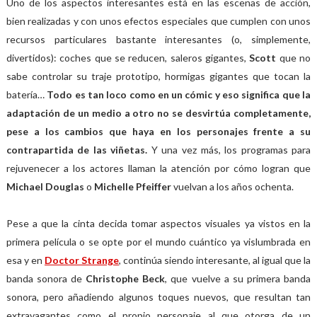
Uno de los aspectos interesantes está en las escenas de acción,
bien realizadas y con unos efectos especiales que cumplen con unos
recursos particulares bastante interesantes (o, simplemente,
divertidos): coches que se reducen, saleros gigantes,
Scott
que no
sabe controlar su traje prototipo, hormigas gigantes que tocan la
batería…
Todo es tan loco como en un cómic y eso significa que la
adaptación de un medio a otro no se desvirtúa completamente,
pese a los cambios que haya en los personajes frente a su
contrapartida de las viñetas.
Y una vez más, los programas para
rejuvenecer a los actores llaman la atención por cómo logran que
Michael Douglas
o
Michelle Pfeiffer
vuelvan a los años ochenta.
Pese a que la cinta decida tomar aspectos visuales ya vistos en la
primera película o se opte por el mundo cuántico ya vislumbrada en
esa y en
Doctor Strange
, continúa siendo interesante, al igual que la
banda sonora de
Christophe Beck
, que vuelve a su primera banda
sonora, pero añadiendo algunos toques nuevos, que resultan tan
extravagantes como el propio personaje al que otorga de un