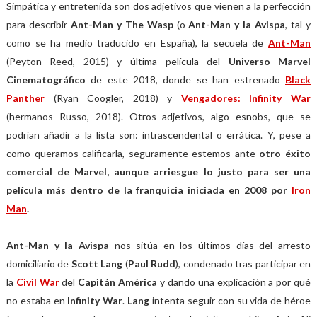
Simpática y entretenida son dos adjetivos que vienen a la perfección
para describir
Ant-Man y The Wasp
(o
Ant-Man y la Avispa
, tal y
como se ha medio traducido en España), la secuela de
Ant-Man
(Peyton Reed, 2015) y última película del
Universo Marvel
Cinematográfico
de este 2018, donde se han estrenado
Black
Panther
(Ryan Coogler, 2018) y
Vengadores: Infinity War
(hermanos Russo, 2018). Otros adjetivos, algo esnobs, que se
podrían añadir a la lista son: intrascendental o errática. Y, pese a
como queramos calificarla, seguramente estemos ante
otro éxito
comercial de Marvel, aunque arriesgue lo justo para ser una
película más dentro de la franquicia iniciada en 2008 por
Iron
Man
.
Ant-Man y la Avispa
nos sitúa en los últimos días del arresto
domiciliario de
Scott Lang
(
Paul Rudd
), condenado tras participar en
la
Civil War
del
Capitán América
y dando una explicación a por qué
no estaba en
Infinity War
.
Lang
intenta seguir con su vida de héroe