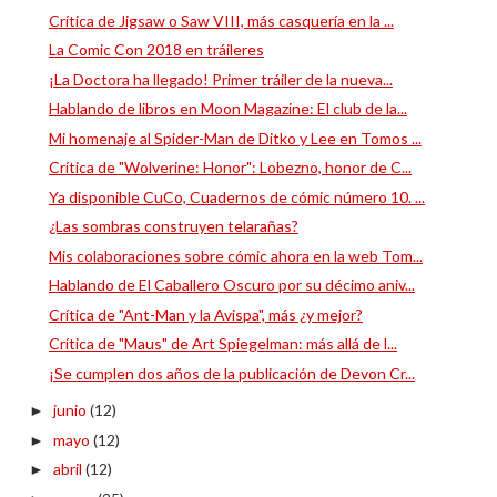
Crítica de Jigsaw o Saw VIII, más casquería en la ...
La Comic Con 2018 en tráileres
¡La Doctora ha llegado! Primer tráiler de la nueva...
Hablando de libros en Moon Magazine: El club de la...
Mi homenaje al Spider-Man de Ditko y Lee en Tomos ...
Crítica de "Wolverine: Honor": Lobezno, honor de C...
Ya disponible CuCo, Cuadernos de cómic número 10. ...
¿Las sombras construyen telarañas?
Mis colaboraciones sobre cómic ahora en la web Tom...
Hablando de El Caballero Oscuro por su décimo aniv...
Crítica de "Ant-Man y la Avispa", más ¿y mejor?
Crítica de "Maus" de Art Spiegelman: más allá de l...
¡Se cumplen dos años de la publicación de Devon Cr...
junio
(12)
►
mayo
(12)
►
abril
(12)
►