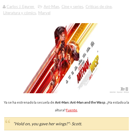
Carlos J. Eguren
Ant-Man
,
Cine y series
,
Críticas de cine
,
Literatura y cómics
,
Marvel
Ya se ha estrenado la secuela de
Ant-Man: Ant-Man and the Wasp
. ¿Ha estado a la
altura?
Fuente
.
“Hold on, you gave her wings?”- Scott.