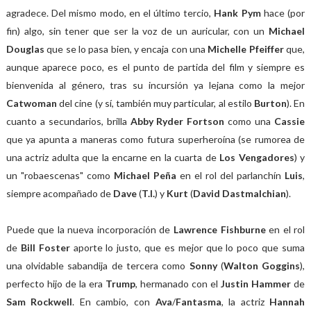
agradece. Del mismo modo, en el último tercio,
Hank Pym
hace (por
fin) algo, sin tener que ser la voz de un auricular, con un
Michael
Douglas
que se lo pasa bien, y encaja con una
Michelle Pfeiffer
que,
aunque aparece poco, es el punto de partida del film y siempre es
bienvenida al género, tras su incursión ya lejana como la mejor
Catwoman
del cine
(y sí, también muy particular, al estilo
Burton
). En
cuanto a secundarios, brilla
Abby Ryder Fortson
como una
Cassie
que ya apunta a maneras como futura superheroína (se rumorea de
una actriz adulta que la encarne en la cuarta de
Los Vengadores
) y
un "robaescenas" como
Michael Peña
en el rol del parlanchín
Luis
,
siempre acompañado de
Dave
(
T.I.
) y
Kurt
(
David Dastmalchian
).
Puede que la nueva incorporación de
Lawrence Fishburne
en el rol
de
Bill Foster
aporte lo justo, que es mejor que lo poco que suma
una olvidable sabandija de tercera como
Sonny
(
Walton Goggins
),
perfecto hijo de la era
Trump
, hermanado con el
Justin Hammer
de
Sam Rockwell
. En cambio, con
Ava
/
Fantasma
, la actriz
Hannah