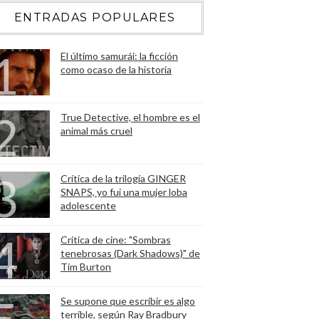
ENTRADAS POPULARES
El último samurái: la ficción
como ocaso de la historia
True Detective, el hombre es el
animal más cruel
Crítica de la trilogía GINGER
SNAPS, yo fui una mujer loba
adolescente
Crítica de cine: "Sombras
tenebrosas (Dark Shadows)" de
Tim Burton
Se supone que escribir es algo
terrible, según Ray Bradbury