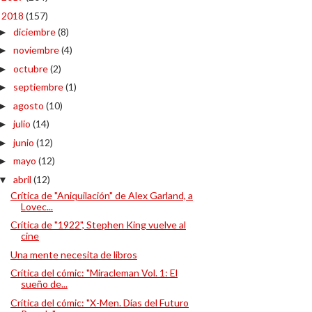
2018
(157)
▼
diciembre
(8)
►
noviembre
(4)
►
octubre
(2)
►
septiembre
(1)
►
agosto
(10)
►
julio
(14)
►
junio
(12)
►
mayo
(12)
►
abril
(12)
▼
Crítica de "Aniquilación" de Alex Garland, a
Lovec...
Crítica de "1922", Stephen King vuelve al
cine
Una mente necesita de libros
Crítica del cómic: "Miracleman Vol. 1: El
sueño de...
Crítica del cómic: "X-Men. Días del Futuro