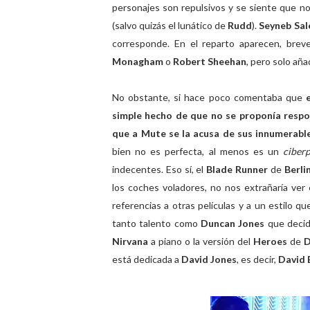
personajes son repulsivos y se siente que n
(salvo quizás el lunático de
Rudd
).
Seyneb Sa
corresponde. En el reparto aparecen, brev
Monagham
o
Robert Sheehan
, pero solo aña
No obstante, si hace poco comentaba que
simple hecho de que no se proponía respo
que a Mute se la acusa de sus innumerabl
bien no es perfecta, al menos es un
ciber
indecentes. Eso sí, el
Blade Runner
de
Berli
los coches voladores, no nos extrañaría ve
referencias a otras películas y a un estilo 
tanto talento como
Duncan Jones
que decid
Nirvana
a piano o la versión del
Heroes
de
D
está dedicada a
David Jones
, es decir,
David 