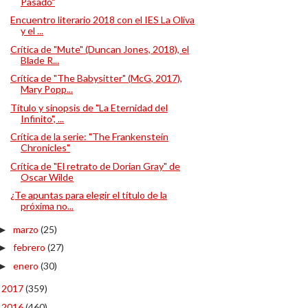
Pasado"
Encuentro literario 2018 con el IES La Oliva
y el ...
Crítica de "Mute" (Duncan Jones, 2018), el
Blade R...
Crítica de "The Babysitter" (McG, 2017),
Mary Popp...
Título y sinopsis de "La Eternidad del
Infinito", ...
Crítica de la serie: "The Frankenstein
Chronicles"
Crítica de "El retrato de Dorian Gray" de
Oscar Wilde
¿Te apuntas para elegir el título de la
próxima no...
marzo
(25)
►
febrero
(27)
►
enero
(30)
►
2017
(359)
►
2016
(460)
►