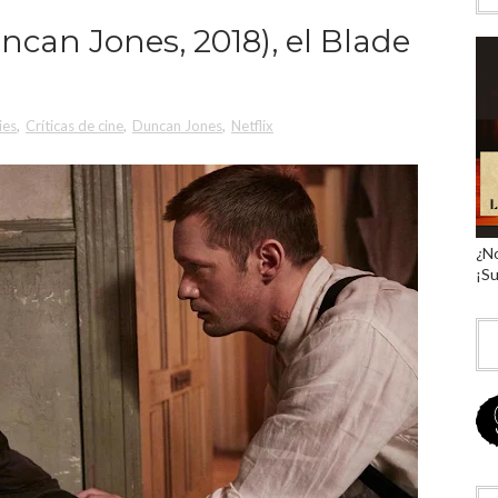
uncan Jones, 2018), el Blade
ies
,
Críticas de cine
,
Duncan Jones
,
Netflix
¿No
¡Su