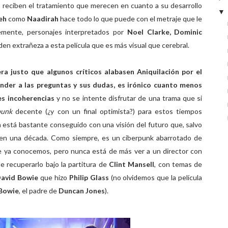
o reciben el tratamiento que merecen en cuanto a su desarrollo
leh
como
Naadirah
hace todo lo que puede con el metraje que le
emente, personajes interpretados por
Noel Clarke, Dominic
den extrañeza a esta película que es más visual que cerebral.
era justo que algunos críticos alabasen Aniquilación por el
nder a las preguntas y sus dudas, es irónico cuanto menos
es incoherencias
y no se intente disfrutar de una trama que si
punk
decente (¿y con un final optimista?) para estos tiempos
n
está bastante conseguido con una visión del futuro que, salvo
r en una década. Como siempre, es un ciberpunk abarrotado de
que ya conocemos, pero nunca está de más ver a un director con
e recuperarlo bajo la partitura de
Clint Mansell
, con temas de
avid Bowie
que hizo
Philip Glass
(no olvidemos que la película
Bowie
, el padre de
Duncan Jones
).