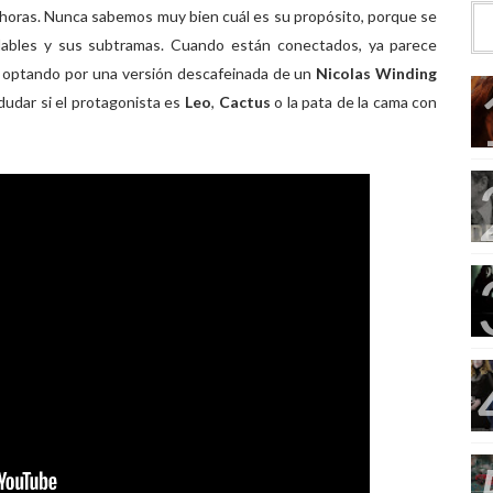
s horas. Nunca sabemos muy bien cuál es su propósito, porque se
dables y sus subtramas. Cuando están conectados, ya parece
o, optando por una versión descafeinada de un
Nicolas Winding
dudar si el protagonista es
Leo
,
Cactus
o la pata de la cama con