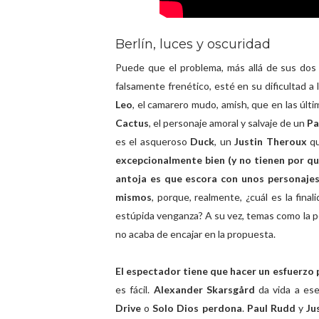
Berlín, luces y oscuridad
Puede que el problema, más allá de sus dos 
falsamente frenético, esté en su dificultad a 
Leo
, el camarero mudo, amish, que en las úl
Cactus
, el personaje amoral y salvaje de un
Pa
es el asqueroso
Duck
, un
Justin Theroux
qu
excepcionalmente bien (y no tienen por qué 
antoja es que escora con unos personajes
mismos
, porque, realmente, ¿cuál es la fina
estúpida venganza? A su vez, temas como la p
no acaba de encajar en la propuesta.
El espectador tiene que hacer un esfuerzo p
es fácil.
Alexander Skarsgård
da vida a ese
Drive
o
Solo Dios perdona
.
Paul Rudd
y
Ju