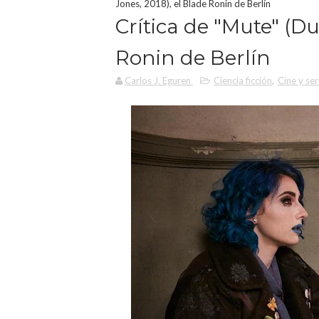
Jones, 2018), el Blade Ronin de Berlín
Crítica de "Mute" (D
Ronin de Berlín
Carlos J. Eguren
Ciencia ficción
,
Cine y ser