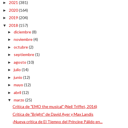
2021
(381)
►
2020
(164)
►
2019
(204)
►
2018
(157)
▼
diciembre
(8)
►
noviembre
(4)
►
octubre
(2)
►
septiembre
(1)
►
agosto
(10)
►
julio
(14)
►
junio
(12)
►
mayo
(12)
►
abril
(12)
►
marzo
(25)
▼
Crítica de "EMO the musical" (Neil Triffet, 2016)
Crítica de "Bright" de David Ayer y Max Landis
¡Nueva crítica de El Tiempo del Príncipe Pálido en...