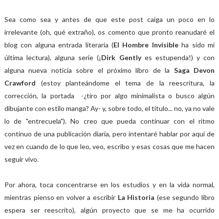
Sea como sea y antes de que este post caiga un poco en lo
irrelevante (oh, qué extraño), os comento que pronto reanudaré el
blog con alguna entrada literaria (
El Hombre Invisible
ha sido mi
última lectura), alguna serie (¡
Dirk Gently
es estupenda!) y con
alguna nueva noticia sobre el próximo libro de la
Saga Devon
Crawford
(estoy planteándome el tema de la reescritura, la
corrección, la portada -¿tiro por algo minimalista o busco algún
dibujante con estilo manga? Ay- y, sobre todo, el título... no, ya no vale
lo de "entrecuela"). No creo que pueda continuar con el ritmo
continuo de una publicación diaria, pero intentaré hablar por aquí de
vez en cuando de lo que leo, veo, escribo y esas cosas que me hacen
seguir vivo.
Por ahora, toca concentrarse en los estudios y en la vida normal,
mientras pienso en volver a escribir
La Historia
(ese segundo libro
espera ser reescrito), algún proyecto que se me ha ocurrido