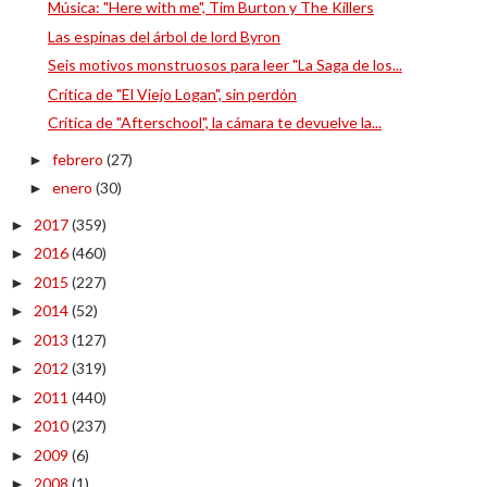
Música: "Here with me", Tim Burton y The Killers
Las espinas del árbol de lord Byron
Seis motivos monstruosos para leer "La Saga de los...
Crítica de "El Viejo Logan", sin perdón
Crítica de "Afterschool", la cámara te devuelve la...
febrero
(27)
►
enero
(30)
►
2017
(359)
►
2016
(460)
►
2015
(227)
►
2014
(52)
►
2013
(127)
►
2012
(319)
►
2011
(440)
►
2010
(237)
►
2009
(6)
►
2008
(1)
►