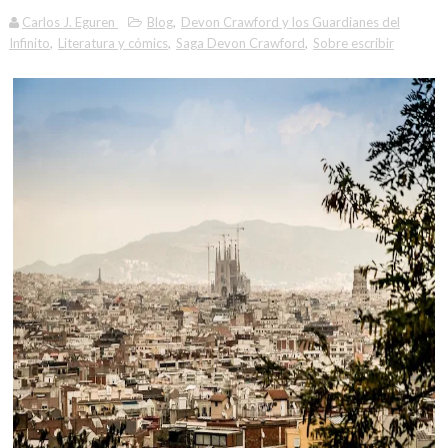
Carlos J. Eguren
Blog
,
Devon Crawford y los Guardianes del
Infinito
,
Literatura y cómics
,
Saga Devon Crawford
,
Sobre escribir