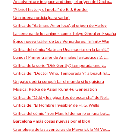
An adventure in space and time, el origen de Docto...
"A brief history of metal" de R. J. Bentler
Una buena noticia (para variar)
Crítica de "Batman: Amor loco", el origen de Harley
La censura de los animes como Tokyo Ghoul en España
Épico nuevo tráiler de Los Vengadores: Infinity War
Crítica del cómic: "Batman Una muerte en la familia"
Lumos! Primer tráiler de Animales fantásticos 2. L...
Crítica de la serie "Dirk Gently", temporada uno y...
Crítica de: "Doctor Who. Temporada 9", a beautiful...
Un gato podría conquistar el mundo si lo quisiera
Música: Re:Re de Asian Kung-Fu Generation
Crítica de "Odd y los gigantes de escarcha" de Nei...
Crítica de: "El Hombre Invisible" de H. G. Wells
Crítica del cómic "Iron Man: El demonio en una bot...
Barcelona y más cosas nuevas por el blog
Cronología de las aventuras de Maverick la Mil Vec...